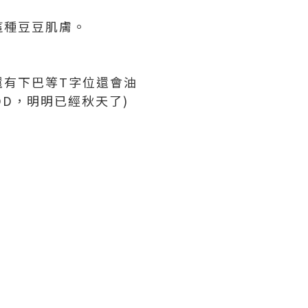
這種豆豆肌膚。
還有下巴等T字位還會油
DD，明明已經秋天了)