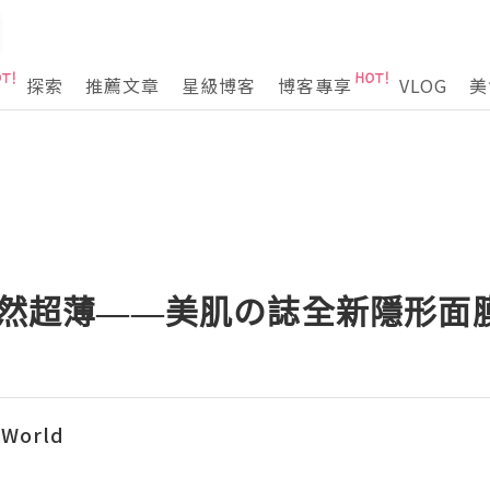
探索
推薦文章
星級博客
博客專享
VLOG
美
】果然超薄——美肌の誌全新隱形面
yWorld