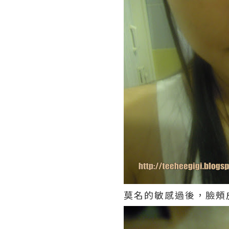
莫名的敏感過後，臉頰皮