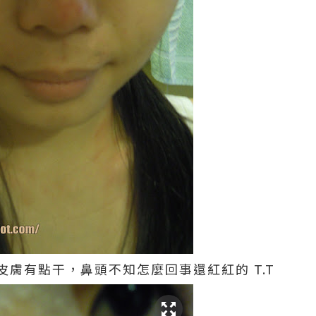
膚有點干，鼻頭不知怎麼回事還紅紅的 T.T