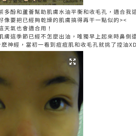
茶多酚和蘆薈幫助肌膚水油平衡和收毛孔，適合我
好像要把已經夠乾燥的肌膚搞得再干一點似的><
這天氣也會適合用！
肌膚這季節已經不怎麼出油，唯獨早上起來時鼻側
發什麽神經，當初一看到痘痘肌和收毛孔就挑了控油X