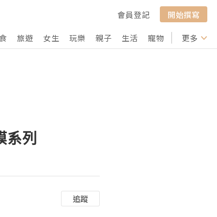
會員登記
開始撰寫
食
旅遊
女生
玩樂
親子
生活
寵物
行山
更多
打卡
膜系列
追蹤