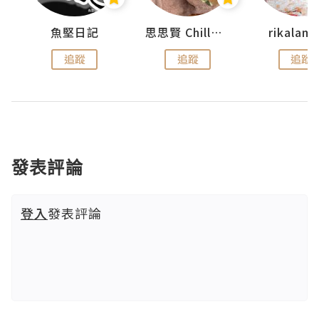
urnal
魚堅日記
思思賢 ChillMyBabe
rikala
追蹤
追蹤
追蹤
發表評論
登入
發表評論