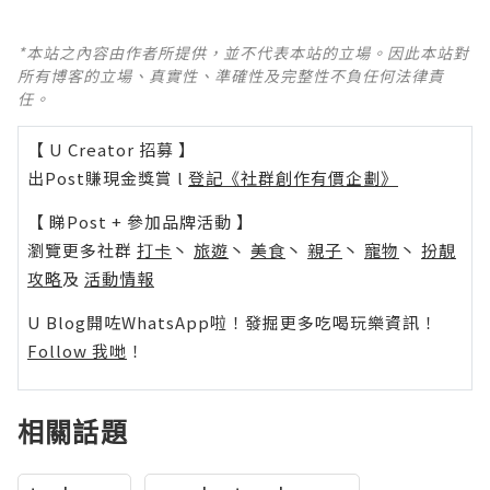
*本站之內容由作者所提供，並不代表本站的立場。因此本站對
所有博客的立場、真實性、準確性及完整性不負任何法律責
任。
【 U Creator 招募 】
出Post賺現金獎賞 l
登記《社群創作有價企劃》
【 睇Post + 參加品牌活動 】
瀏覽更多社群
打卡
丶
旅遊
丶
美食
丶
親子
丶
寵物
丶
扮靚
攻略
及
活動情報
U Blog開咗WhatsApp啦！發掘更多吃喝玩樂資訊！
Follow 我哋
！
相關話題