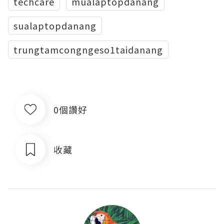
techcare
mualaptopdanang
sualaptopdanang
trungtamcongngeso1taidanang
0個讚好
收藏