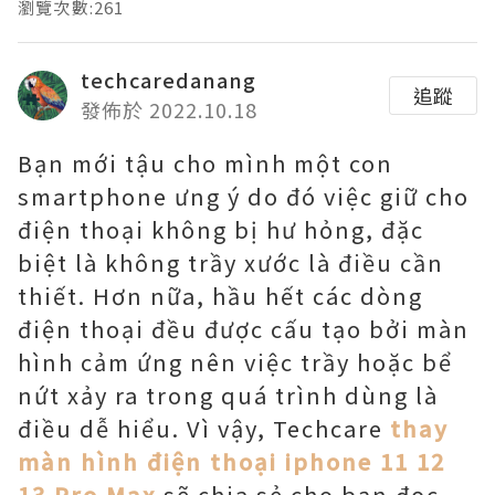
瀏覽次數:261
techcaredanang
追蹤
發佈於 2022.10.18
Bạn mới tậu cho mình một con
smartphone ưng ý do đó việc giữ cho
điện thoại không bị hư hỏng, đặc
biệt là không trầy xước là điều cần
thiết. Hơn nữa, hầu hết các dòng
điện thoại đều được cấu tạo bởi màn
hình cảm ứng nên việc trầy hoặc bể
nứt xảy ra trong quá trình dùng là
điều dễ hiểu. Vì vậy, Techcare
thay
màn hình điện thoại iphone 11 12
13 Pro Max
sẽ chia sẻ cho bạn đọc