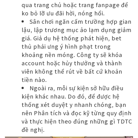
qua trang chủ hoặc trang fanpage để
ko bỏ lỡ ưu đãi hời, nóng hổi.
Sân chơi ngăn cấm trường hợp gian
lậu, lập trương mục ảo lạm dụng giảm
giá. Giả dụ hệ thống phát hiện, bet
thủ phải ưng ý hình phạt trong
khoảng nền móng. Công ty sẽ khóa
account hoặc hủy thưởng và thành
viên không thể rút về bất cứ khoản
tiền nào.
Ngoài ra, mỗi sự kiện sở hữu điều
kiện khác nhau. Do đó, để được hệ
thống xét duyệt y nhanh chóng, bạn
nên Phân tích và đọc kỹ từng quy định
và thực hiện theo đúng những gì TDTC
đề nghị.