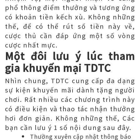
phổ thông điểm thưởng và tương ứng
có khoản tiền kếch xù. Không những
thế, để có thể rút số tiền này về,
cược thủ cần đáp ứng một số vòng
cược nhất mực.
Một đôi lưu ý lúc tham
gia khuyến mại TDTC
Nhìn chung, TDTC cung cấp đa dạng
sự kiện khuyến mãi dành tặng người
chơi. Rất nhiều các chương trình này
có điều kiện và thao tác nhận thưởng
hơi đơn giản. Không những thế, Các
bạn cần lưu ý 1 số nội dung sau đây.
Thường xuyên cập nhật thông báo