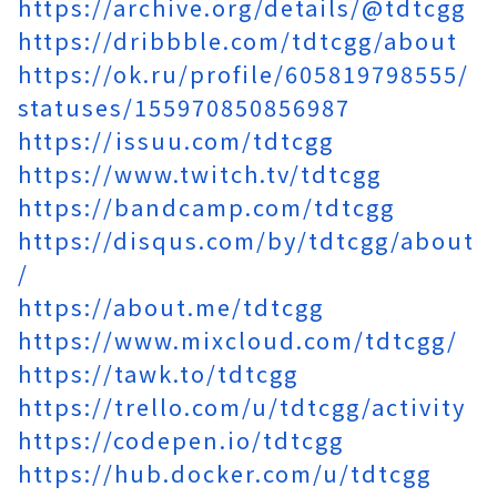
https://archive.org/details/@tdtcgg
https://dribbble.com/tdtcgg/about
https://ok.ru/profile/605819798555/
statuses/155970850856987
https://issuu.com/tdtcgg
https://www.twitch.tv/tdtcgg
https://bandcamp.com/tdtcgg
https://disqus.com/by/tdtcgg/about
/
https://about.me/tdtcgg
https://www.mixcloud.com/tdtcgg/
https://tawk.to/tdtcgg
https://trello.com/u/tdtcgg/activity
https://codepen.io/tdtcgg
https://hub.docker.com/u/tdtcgg