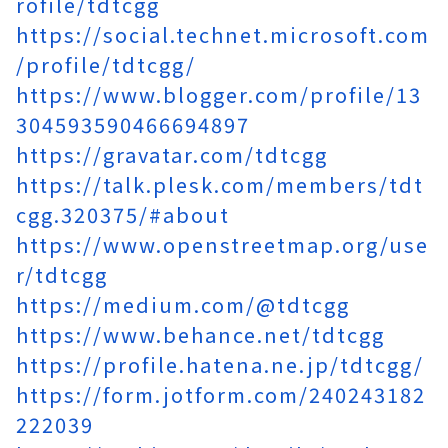
rofile/tdtcgg
https://social.technet.microsoft.com
/profile/tdtcgg/
https://www.blogger.com/profile/13
304593590466694897
https://gravatar.com/tdtcgg
https://talk.plesk.com/members/tdt
cgg.320375/#about
https://www.openstreetmap.org/use
r/tdtcgg
https://medium.com/@tdtcgg
https://www.behance.net/tdtcgg
https://profile.hatena.ne.jp/tdtcgg/
https://form.jotform.com/240243182
222039