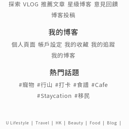
探索
VLOG
推薦文章
星級博客
意見回饋
博客投稿
我的博客
個人頁面
帳戶設定
我的收藏
我的追蹤
我的博客
熱門話題
#寵物
#行山
#打卡
#食譜
#Cafe
#Staycation
#移民
U Lifestyle
|
Travel
|
HK
|
Beauty
|
Food
|
Blog
|