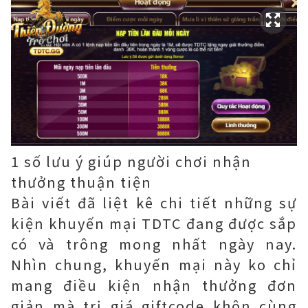
1 số lưu ý giúp người chơi nhận
thưởng thuận tiện
Bài viết đã liệt kê chi tiết những sự
kiện khuyến mại TDTC đang được sắp
có và trông mong nhất ngày nay.
Nhìn chung, khuyến mại này ko chỉ
mang điều kiện nhận thưởng đơn
giản mà trị giá giftcode khôn cùng