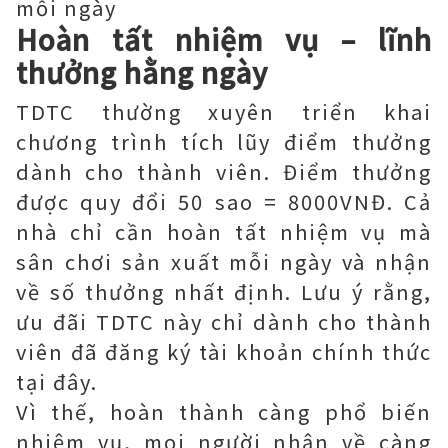
mỗi ngày
Hoàn tất nhiệm vụ – lĩnh
thưởng hằng ngày
TDTC thường xuyên triển khai
chương trình tích lũy điểm thưởng
dành cho thành viên. Điểm thưởng
được quy đổi 50 sao = 8000VNĐ. Cả
nhà chỉ cần hoàn tất nhiệm vụ mà
sân chơi sản xuất mỗi ngày và nhận
về số thưởng nhất định. Lưu ý rằng,
ưu đãi TDTC này chỉ dành cho thành
viên đã đăng ký tài khoản chính thức
tại đây.
Vì thế, hoàn thành càng phổ biến
nhiệm vụ, mọi người nhận về càng