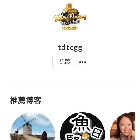
tdtcgg
追蹤
推薦博客