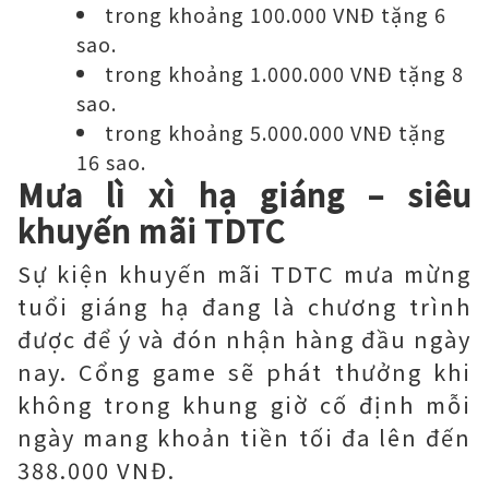
trong khoảng 100.000 VNĐ tặng 6
sao.
trong khoảng 1.000.000 VNĐ tặng 8
sao.
trong khoảng 5.000.000 VNĐ tặng
16 sao.
Mưa lì xì hạ giáng – siêu
khuyến mãi TDTC
Sự kiện khuyến mãi TDTC mưa mừng
tuổi giáng hạ đang là chương trình
được để ý và đón nhận hàng đầu ngày
nay. Cổng game sẽ phát thưởng khi
không trong khung giờ cố định mỗi
ngày mang khoản tiền tối đa lên đến
388.000 VNĐ.