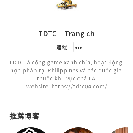
TDTC – Trang ch
追蹤
TDTC là cổng game xanh chín, hoạt động 
hợp pháp tại Philippines và các quốc gia 
thuộc khu vực châu Á.

Website: https://tdtc04.com/
推薦博客