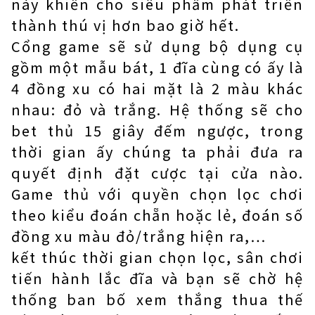
này khiến cho siêu phẩm phát triển
thành thú vị hơn bao giờ hết.
Cổng game sẽ sử dụng bộ dụng cụ
gồm một mẫu bát, 1 đĩa cùng có ấy là
4 đồng xu có hai mặt là 2 màu khác
nhau: đỏ và trắng. Hệ thống sẽ cho
bet thủ 15 giây đếm ngược, trong
thời gian ấy chúng ta phải đưa ra
quyết định đặt cược tại cửa nào.
Game thủ với quyền chọn lọc chơi
theo kiểu đoán chẵn hoặc lẻ, đoán số
đồng xu màu đỏ/trắng hiện ra,…
kết thúc thời gian chọn lọc, sân chơi
tiến hành lắc đĩa và bạn sẽ chờ hệ
thống ban bố xem thắng thua thế