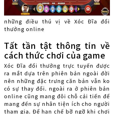
những điều thú vị về Xóc Đĩa đổi
thưởng online
Tất tần tật thông tin về
cách thức chơi của game
Xóc Đĩa đổi thưởng trực tuyến được
ra mắt dựa trên phiên bản ngoài đời
nên những đặc trưng căn bản vẫn ko
có sự thay đổi. ngoài ra ở phiên bản
online cũng mang đôi chỗ cải tiến để
mang đến sự nhân tiện ích cho người
tham gia. Để hạn chế bỡ ngỡ khi chơi