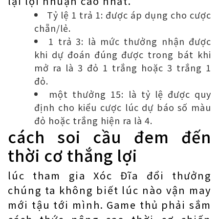
lại lợi nhuận cao nhất.
Tỷ lệ 1 trả 1: được áp dụng cho cược
chẵn/lẻ.
1 trả 3: là mức thưởng nhận được
khi dự đoán đúng được trong bát khi
mở ra là 3 đỏ 1 trắng hoặc 3 trắng 1
đỏ.
một thưởng 15: là tỷ lệ được quy
định cho kiểu cược lúc dự báo số màu
đỏ hoặc trắng hiện ra là 4.
cách soi cầu đem đến
thời cơ thắng lợi
lúc tham gia Xóc Đĩa đổi thưởng
chúng ta không biết lúc nào vận may
mới tậu tới mình. Game thủ phải sắm