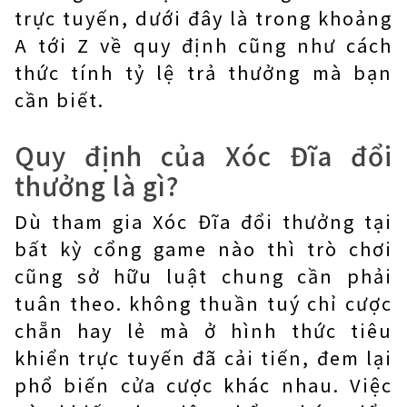
trực tuyến, dưới đây là trong khoảng
A tới Z về quy định cũng như cách
thức tính tỷ lệ trả thưởng mà bạn
cần biết.
Quy định của Xóc Đĩa đổi
thưởng là gì?
Dù tham gia Xóc Đĩa đổi thưởng tại
bất kỳ cổng game nào thì trò chơi
cũng sở hữu luật chung cần phải
tuân theo. không thuần tuý chỉ cược
chẵn hay lẻ mà ở hình thức tiêu
khiển trực tuyến đã cải tiến, đem lại
phổ biến cửa cược khác nhau. Việc