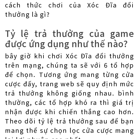
cách thức chơi của Xóc Đĩa đổi
thưởng là gì?
Tỷ lệ trả thưởng của game
được ứng dụng như thế nào?
bây giờ khi chơi Xóc Đĩa đổi thưởng
trên mạng, chúng ta sẽ với 6 tổ hợp
để chọn. Tương ứng mang từng cửa
cược đấy, trang web sẽ quy định mức
trả thưởng không giống nhau. bình
thường, các tổ hợp khó ra thì giá trị
nhận được khi chiến thắng cao hơn.
Theo dõi tỷ lệ trả thưởng sau để bạn
mang thể sự chọn lọc cửa cược mang