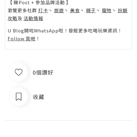
【 睇Post + 參加品牌活動 】
瀏覽更多社群
打卡
丶
旅遊
丶
美食
丶
親子
丶
寵物
丶
扮靚
攻略
及
活動情報
U Blog開咗WhatsApp啦！發掘更多吃喝玩樂資訊！
Follow 我哋
！
0個讚好
收藏