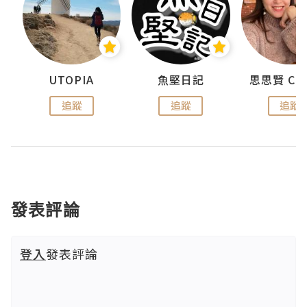
urnal
UTOPIA
魚堅日記
追蹤
追蹤
追蹤
發表評論
登入
發表評論