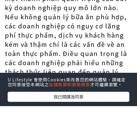
kỳ doanh nghiệp quy mô lớn nào.
Nếu không quản lý bữa ăn phù hợp,
các doanh nghiệp có nguy cơ lãng
phí thực phẩm, dịch vụ khách hàng
kém và thậm chí là các vấn đề về an
toàn thực phẩm. Điều quan trọng là
các doanh nghiệp phải hiểu những
thách thức liên quan đến quản lý
suất ăn công nghiệp và phát triển
U Lifestyle 會使用Cookies來改善您的網站體驗，請確定
您同意接受本網站之
私隱政策和使用條款
才可繼續瀏覽。
các chiến lược để giải quyết chúng.
我已閱讀及同意
Một trong những thách thức lớn nhất
của việc quản lý suất ăn công nghiệp
là quy mô hoạt động quá lớn. Quản
lý suất ăn công nghiệp đòi hỏi sự
phối hợp chặt chẽ giữa nhiều bộ