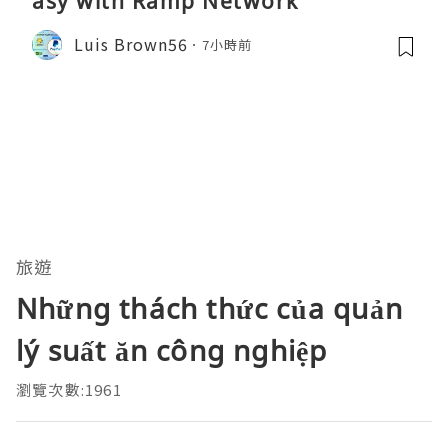
asy with Ramp Network
Luis Brown56
7小時前
旅遊
Những thách thức của quản
lý suất ăn công nghiệp
瀏覽次數:1961