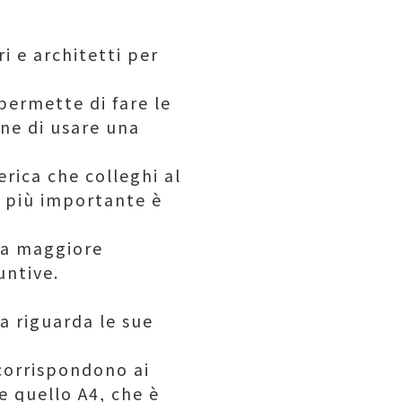
ri e architetti per
permette di fare le
one di usare una
rica che colleghi al
a più importante è
na maggiore
untive.
a riguarda le sue
 corrispondono ai
e quello A4, che è