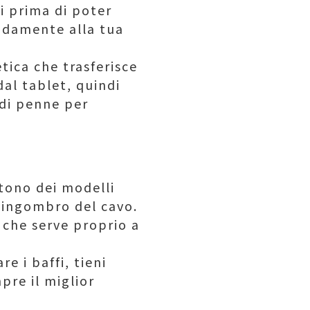
li prima di poter
modamente alla tua
ica che trasferisce
al tablet, quindi
i di penne per
stono dei modelli
l’ingombro del cavo.
a che serve proprio a
e i baffi, tieni
pre il miglior