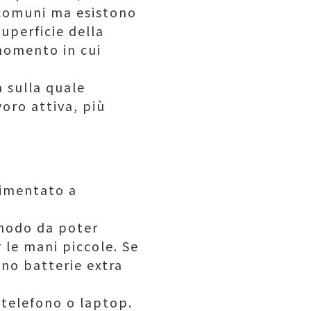
 comuni ma esistono
uperficie della
 momento in cui
a sulla quale
voro attiva, più
alimentato a
 modo da poter
 le mani piccole. Se
no batterie extra
o telefono o laptop.