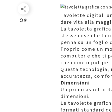
Tavolette digitali un
分享
分享
dare vita alla maggi
La tavoletta grafica
stesse cose che fa 
penna su un foglio d
Proprio come un mou
computer e che ti p
che come input per 
Questa tecnologia, 
accuratezza, comfort
Dimensioni
Un primo aspetto da 
dimensioni.
Le tavolette grafic
formati standard del