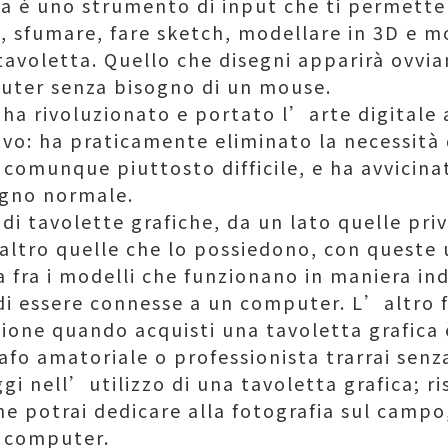
ca è uno strumento di input che ti permette 
e, sfumare, fare sketch, modellare in 3D e m
tavoletta. Quello che disegni apparirà ovvi
uter senza bisogno di un mouse.
 ha rivoluzionato e portato l’arte digitale a
: ha praticamente eliminato la necessità d
omunque piuttosto difficile, e ha avvicinat
segno normale.
i di tavolette grafiche, da un lato quelle pr
altro quelle che lo possiedono, con queste 
a fra i modelli che funzionano in maniera in
i essere connesse a un computer. L’altro f
ione quando acquisti una tavoletta grafica 
afo amatoriale o professionista trarrai sen
i nell’utilizzo di una tavoletta grafica; ri
e potrai dedicare alla fotografia sul campo
n computer.