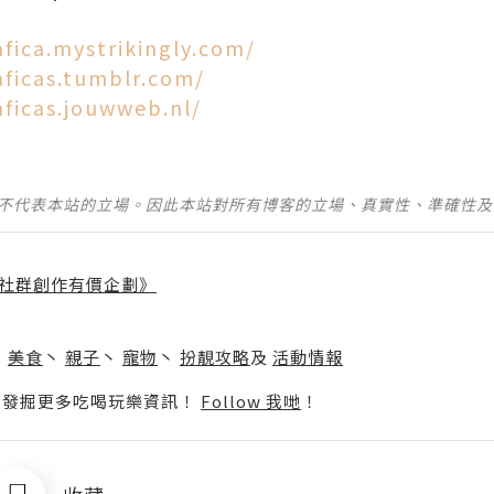
afica.mystrikingly.com/
aficas.tumblr.com/
aficas.jouwweb.nl/
並不代表本站的立場。因此本站對所有博客的立場、真實性、準確性
社群創作有價企劃》
】
丶
美食
丶
親子
丶
寵物
丶
扮靚攻略
及
活動情報
p啦！發掘更多吃喝玩樂資訊！
Follow 我哋
！