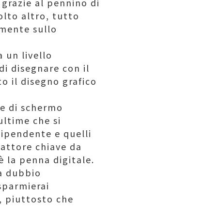
grazie al pennino di
olto altro, tutto
amente sullo
 un livello
i disegnare con il
o il disegno grafico
ive di schermo
ultime che si
dipendente e quelli
attore chiave da
è la penna digitale.
za dubbio
sparmierai
, piuttosto che