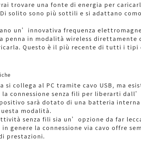
vrai trovare una fonte di energia per caricar
Di solito sono più sottili e si adattano co
gano un’innovativa frequenza elettromagnet
a penna in modalità wireless direttamente d
carla. Questo è il più recente di tutti i tip
a si collega al PC tramite cavo USB, ma esi
la connessione senza fili per liberarti dal
spositivo sarà dotato di una batteria intern
questa modalità.
tività senza fili sia un’opzione da far leccar
in genere la connessione via cavo offre sem
di prestazioni.