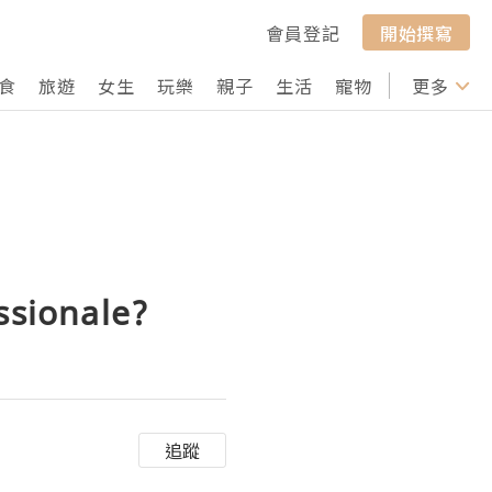
會員登記
開始撰寫
食
旅遊
女生
玩樂
親子
生活
寵物
行山
更多
打卡
ssionale?
追蹤