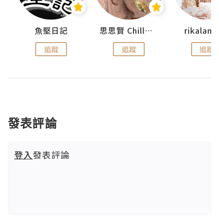
urnal
魚堅日記
思思賢 ChillMyBabe
rikala
追蹤
追蹤
追蹤
發表評論
登入
發表評論