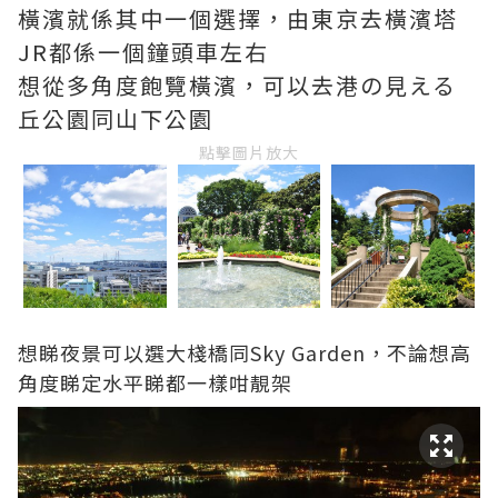
橫濱就係其中一個選擇，由東京去橫濱塔
JR都係一個鐘頭車左右
想從多角度飽覽橫濱，可以去港の見える
丘公園同山下公園
點擊圖片放大
想睇夜景可以選大棧橋同Sky Garden，不論想高
角度睇定水平睇都一樣咁靚架