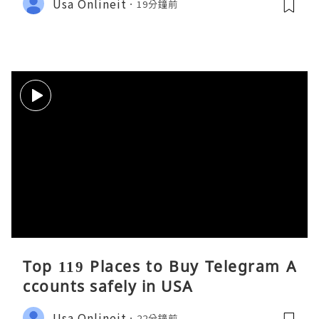
Usa Onlineit
19分鐘前
Top 119 Places to Buy Telegram A
ccounts safely in USA
Usa Onlineit
22分鐘前