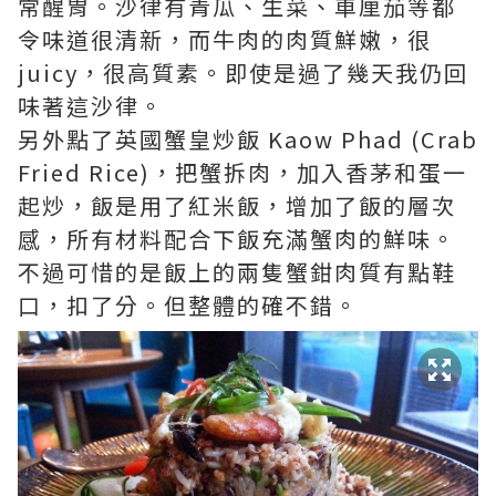
常醒胃。沙律有青瓜、生菜、車厘茄等都
令味道很清新，而牛肉的肉質鮮嫩，很
juicy，很高質素。即使是過了幾天我仍回
味著這沙律。
另外點了英國蟹皇炒飯 Kaow Phad (Crab
Fried Rice)，把蟹拆肉，加入香茅和蛋一
起炒，飯是用了紅米飯，增加了飯的層次
感，所有材料配合下飯充滿蟹肉的鮮味。
不過可惜的是飯上的兩隻蟹鉗肉質有點鞋
口，扣了分。但整體的確不錯。