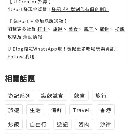
【 U Creator 招募 】
出Post賺現金獎賞 l
登記《社群創作有價企劃》
【 睇Post + 參加品牌活動 】
瀏覽更多社群
打卡
丶
旅遊
丶
美食
丶
親子
丶
寵物
丶
扮靚
攻略
及
活動情報
U Blog開咗WhatsApp啦！發掘更多吃喝玩樂資訊！
Follow 我哋
！
相關話題
遊記系列
識飲識食
飲食
旅行
旅遊
生活
海鮮
Travel
香港
炒飯
自由行
遊記
蟹肉
沙律