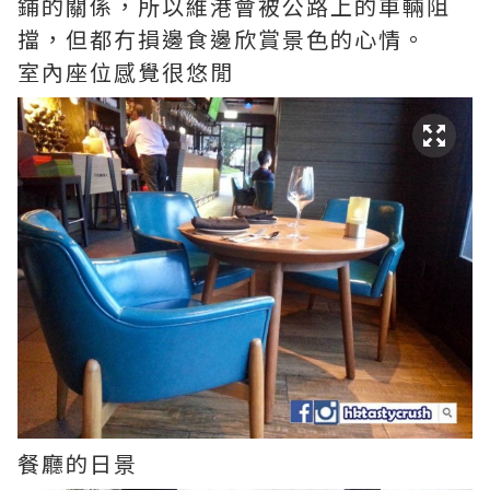
鋪的關係，所以維港會被公路上的車輛阻
擋，但都冇損邊食邊欣賞景色的心情。
室內座位感覺很悠閒
餐廳的日景