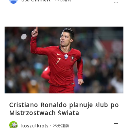
Cristiano Ronaldo planuje ślub po
Mistrzostwach Świata
koszulkipls
25分鐘前