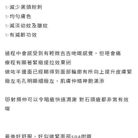
✨減少黑頭粉刺
✨均勻膚色
✨減淡幼紋及皺紋
✨有減齡功效
過程中會感受到有輕微吉吉哋嘅感覺，但唔會痛
療程有顯著緊緻提拉效果🆙
做咗半邊面已經睇得到面部輪廓有所向上提升皮膚緊
緻左毛孔明顯細緻左，肌膚仲精神飽滿添
😻射頻仲可以令暗瘡快速凋謝 對石頭瘡都非常有效
㗎
最後好舒服，好似做緊面部spa咁嘅