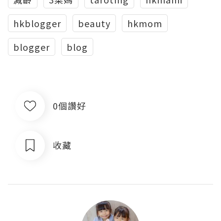
hkblogger
beauty
hkmom
blogger
blog
0個讚好
收藏