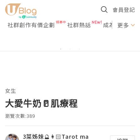
會員登記
社群創作有價企劃
社群熱話
成為U Creato
更多
女生
大愛牛奶🥛肌療程
瀏覽次數:389
3菜姊妹🔮👩🏻Tarot ma