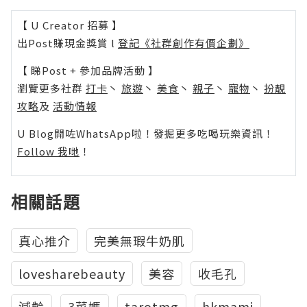
【 U Creator 招募 】
出Post賺現金獎賞 l
登記《社群創作有價企劃》
【 睇Post + 參加品牌活動 】
瀏覽更多社群
打卡
丶
旅遊
丶
美食
丶
親子
丶
寵物
丶
扮靚
攻略
及
活動情報
U Blog開咗WhatsApp啦！發掘更多吃喝玩樂資訊！
Follow 我哋
！
相關話題
真心推介
完美無瑕牛奶肌
lovesharebeauty
美容
收毛孔
減齡
3菜媽
tarotmg
hkmami