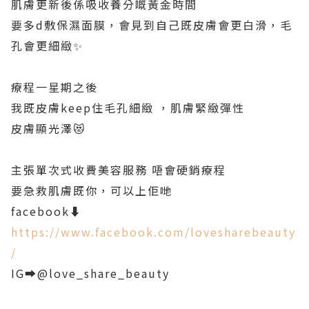
肌膚更新後係吸收養分嘅黃金時間
要多d敷保濕面膜，會見到自己既皮膚會更白滑，毛
孔會更細緻✨
療程一星期之後
我既皮膚keep住毛孔細緻 ，肌膚緊緻彈性
皮膚顯光澤😻
主張單次式收費美容服務 唔會硬銷療程
要急救肌膚既你，可以上佢哋
facebook⬇️
https://www.facebook.com/lovesharebeauty
/
IG➡️@love_share_beauty