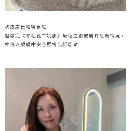
我皮膚比較容易紅
但做完《零毛孔牛奶肌》療程之後皮膚冇紅既情況，
仲可以靚靚咁安心照常出街😊💕