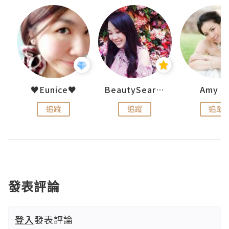
h 夏沫
♥Eunice♥
BeautySearch
Amy N
追蹤
追蹤
追蹤
發表評論
登入
發表評論