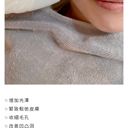
✨增加光澤
✨緊致鬆弛皮膚
✨收細毛孔
✨改善凹凸洞