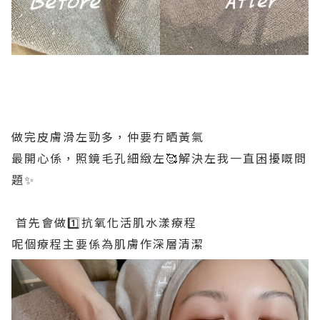
做完皮膚滑左勁多，仲要冇晒黃氣
最開心係，照鏡毛孔細緻左🥰解決左我一直困擾嘅問
題✨
首先會做1️⃣抗氧化活肌水漾療程
呢個療程主要係為肌膚作深層清潔