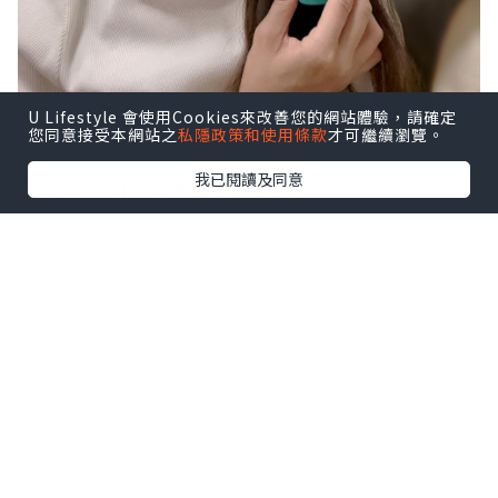
U Lifestyle 會使用Cookies來改善您的網站體驗，請確定
您同意接受本網站之
私隱政策和使用條款
才可繼續瀏覽。
我已閱讀及同意
《🤍Heynature 魚腥草防曬霜》
Heynature 魚腥草防曬霜，係一款物理性防曬產
品，透過反射來保護皮膚免受紫外線傷害