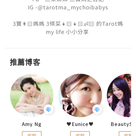
IG -@tarotma_mychoibabys

3寶👩🏻媽媽 3條菜👧🏻👧🏻👶🏻 的Tarot媽

my life 小小分享 
推薦博客
h 夏沫
Amy Ng
♥Eunice♥
追蹤
追蹤
追蹤