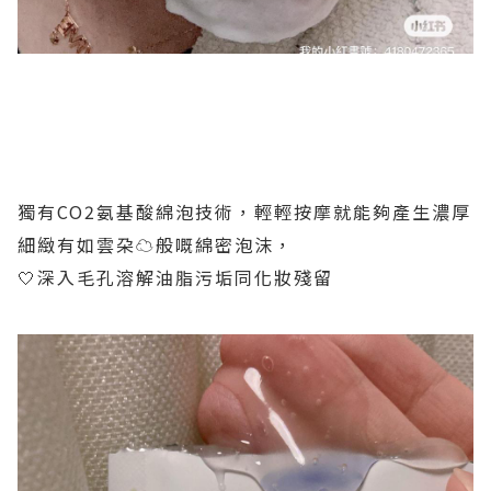
獨有CO2氨基酸綿泡技術，輕輕按摩就能夠產生濃厚
細緻有如雲朶☁️般嘅綿密泡沫，
🤍深入毛孔溶解油脂污垢同化妝殘留