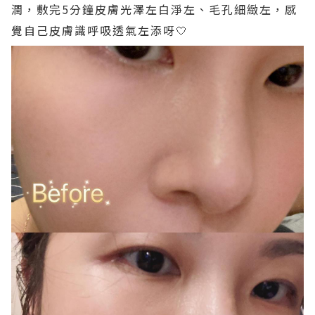
潤，敷完5分鐘皮膚光澤左白淨左、毛孔細緻左，感
覺自己皮膚識呼吸透氣左添呀🤍