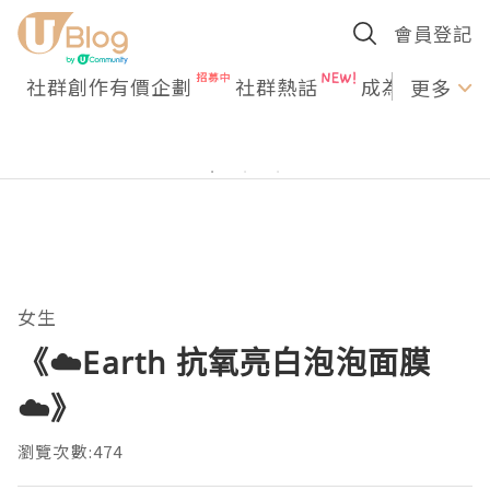
會員登記
社群創作有價企劃
社群熱話
成為U Creato
更多
女生
《☁️Earth 抗氧亮白泡泡面膜
☁️》
瀏覽次數:474