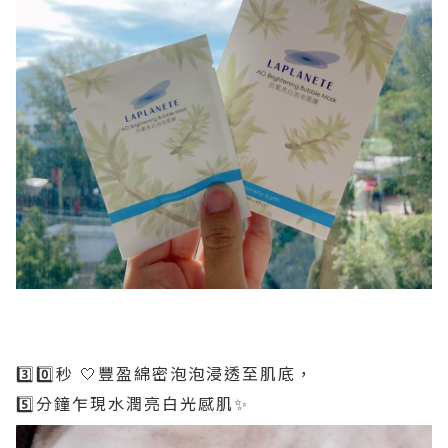
3️⃣0️⃣秒 🤍豐盈綿密泡泡浸透至肌底，
5️⃣分鐘乍現水潤亮白光感肌✨