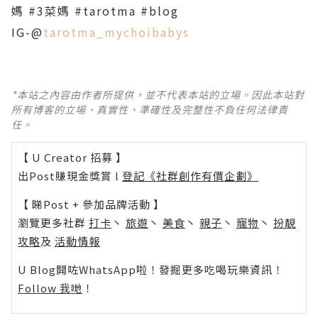
媽 #3菜媽 #tarotma #blog
IG-@
tarotma_mychoibabys
*本站之內容由作者所提供，並不代表本站的立場。因此本站對
所有博客的立場、真實性、準確性及完整性不負任何法律責
任。
【 U Creator 招募 】
出Post賺現金獎賞 l
登記《社群創作有價企劃》
【 睇Post + 參加品牌活動 】
瀏覽更多社群
打卡
丶
旅遊
丶
美食
丶
親子
丶
寵物
丶
扮靚
攻略
及
活動情報
U Blog開咗WhatsApp啦！發掘更多吃喝玩樂資訊！
Follow 我哋
！