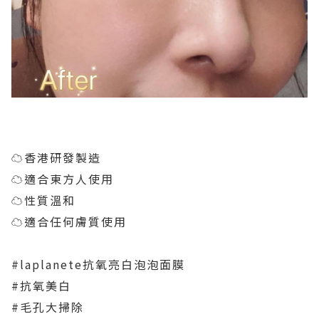
☁️香港研發製造⁠
☁️適合東方人使用
☁️性質溫和⁠
☁️適合任何膚質使用
#laplanete抗氧亮白泡泡面膜
#抗氧美白
#毛孔大掃除