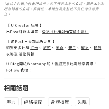
*本站之內容由作者所提供，並不代表本站的立場。因此本站對
所有博客的立場、真實性、準確性及完整性不負任何法律責
任。
【 U Creator 招募 】
出Post賺現金獎賞 l
登記《社群創作有價企劃》
【 睇Post + 參加品牌活動 】
瀏覽更多社群
打卡
丶
旅遊
丶
美食
丶
親子
丶
寵物
丶
扮靚
攻略
及
活動情報
U Blog開咗WhatsApp啦！發掘更多吃喝玩樂資訊！
Follow 我哋
！
相關話題
壓力
經絡按摩
身體按摩
失眠