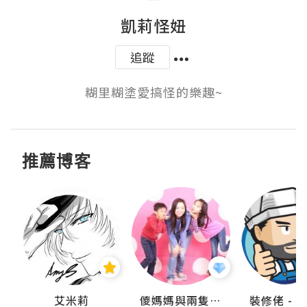
凱莉怪妞
追蹤
糊里糊塗愛搞怪的樂趣~
推薦博客
點滴
艾米莉
儍媽媽與兩隻小魔怪之家