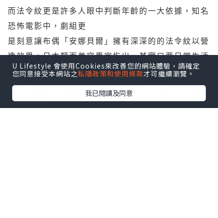
而法令紋更是許多人眼中判斷年齡的一大依據，知名
恐怖電影中，劇組更
是刻意讓布偶「安娜貝爾」擁有深深的的法令紋以營
造效果。日本顏面美容專家指出，其實只要日常生活
U Lifestyle 會使用Cookies來改善您的網站體驗，請確定
中多加注意一個小
您同意接受本網站之
私隱政策和使用條款
才可繼續瀏覽。
動作，就有可能緊實嘴唇周遭的肌肉，達到改善法令
我已閱讀及同意
紋的效果！
法令紋改善方法1：平常保持這嘴型鍛鍊臉部肌肉
日本顏面美容專家表示，到了40幾、50幾歲時，許
多人會漸漸受到法令紋困擾，而其實有一個方法不需
要工具，只要用嘴巴
唸「齁」就有可能幫助改善法令紋問題。