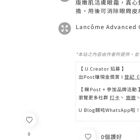
版嫩肌活膚眼霜，真心
擔，用後可消除眼周皮
Lancôme Advance
*本站之內容由作者所提供，
【 U Creator 招募 】
出Post賺現金獎賞 l
登記《
【 睇Post + 參加品牌活動 
瀏覽更多社群
打卡
丶
旅遊
U Blog開咗WhatsAp
0
0個讚好