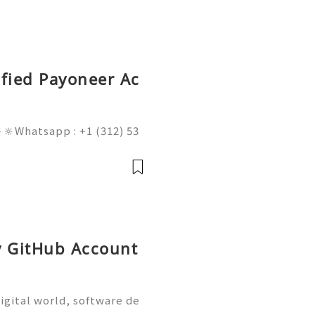
ified Payoneer Ac
🔆Whatsapp : +1 (312) 53
am@gmail.com 💥🔆🔆🔆Fac
 : +1 (682) 474-9468 In t
obal digita
y GitHub Account
igital world, software de
on are more important tha