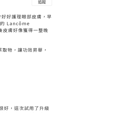
追蹤
會好好護理眼部皮膚，早
Lancôme
，用後皮膚好像獲得一整晚
入酵母萃取物，讓功效昇華，
護功效很好，這次試用了升級