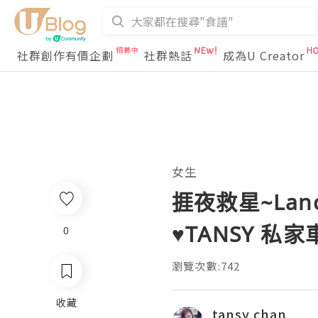
社群創作有價企劃
社群熱話
成為U Creator
女生
捱夜救星~Lanc
♥TANSY 私家
0
瀏覽次數:742
收藏
tansy chan