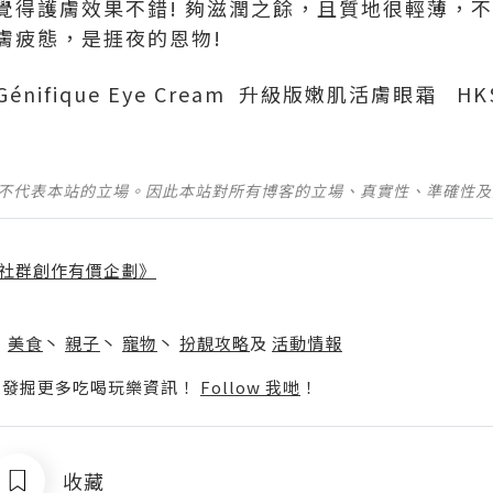
覺得護膚效果不錯! 夠滋潤之餘，且質地很輕薄，
膚疲態，是捱夜的恩物!
d Génifique Eye Cream 升級版嫩肌活膚眼霜 HK
並不代表本站的立場。因此本站對所有博客的立場、真實性、準確性
社群創作有價企劃》
】
丶
美食
丶
親子
丶
寵物
丶
扮靚攻略
及
活動情報
p啦！發掘更多吃喝玩樂資訊！
Follow 我哋
！
收藏