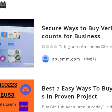
薦
Secure Ways to Buy Ver
counts for Business
💥🔆🔆🔆 Telegram : Abusmms 💥🔆
3-8937 💥🔆🔆🔆 Email : abusmmte
ebook Page : Abusmm 💥🔆🔆🔆 Signal
abusmm.com
1小時前
he rapidly evolving landscape of gl
Best 7 Easy Ways To Bu
s in Proven Project
Buy GitHub Accounts: In today’s d
velopment and online collaborati