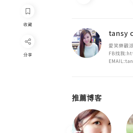
收藏
tansy 
愛笑樂觀派
FB找我:htt
分享
EMAIL:ta
推薦博客