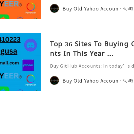
n ever. GitHub has become one of 
Buy Old Yahoo Accoun
4小時
forms for developers, compa
Top 36 Sites To Buying
nts In This Year ...
Buy GitHub Accounts: In today’s d
velopment and online collaborati
n ever. GitHub has become one of 
Buy Old Yahoo Accoun
5小時
forms for developers, compa