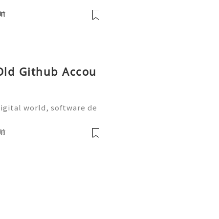
the most widely used plat
前
 Old Github Accou
igital world, software de
on are more important tha
the most widely used plat
前