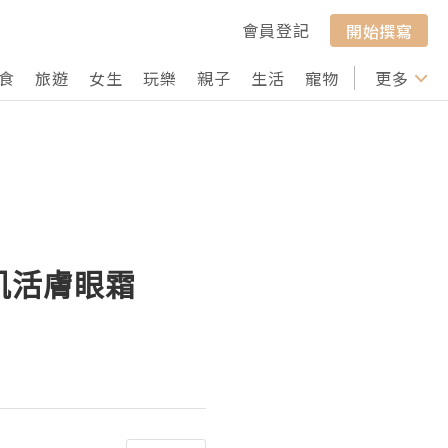
會員登記
開始撰寫
食
旅遊
女生
玩樂
親子
生活
寵物
行山
更多
打卡
 嫩肌活膚眼霜