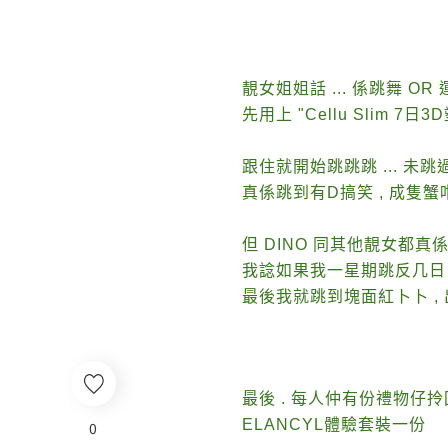
靚女姐姐話 ... 係跳舞 OR 
先用上 "Cellu Slim 7
跟住就開始跳跳跳 ... 未跳
真係跳到有D搞笑 , 成隻蟹咁 
但 DINO 同其他靚女都真係好
我諗如果我一星期跳反几日 .
最後我就跳到塊面紅卜卜 , 
最後 . 每人仲有份禮物仔
ELANCYL體驗套裝一份
0