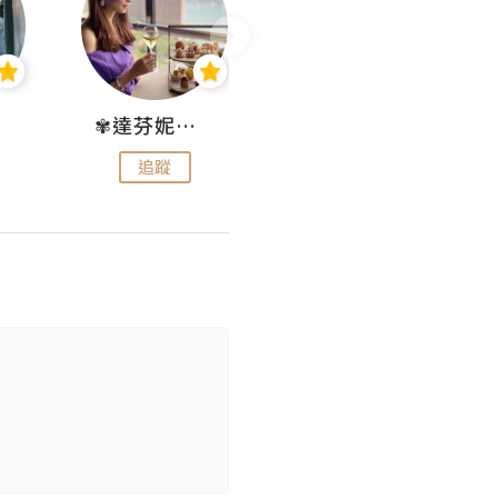
✾達芬妮•愛孩子•愛生活✾
wendysugar享受生活gogogo
追蹤
追蹤