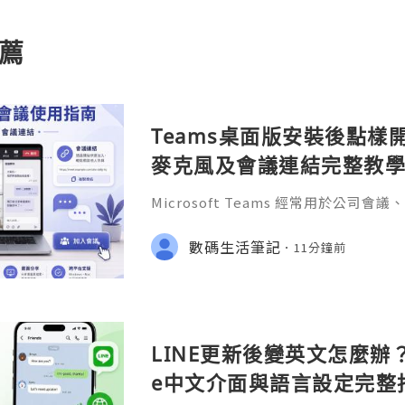
薦
Teams桌面版安裝後點樣
麥克風及會議連結完整教
Microsoft Teams 經常用於公
協作。不少用戶完成 Teams桌面版下
是安裝，而是「應該用哪個帳號登入？
數碼生活筆記
11分鐘前
裏？」「為甚麼鏡頭和麥克風沒有聲音
LINE更新後變英文怎麼辦？A
e中文介面與語言設定完整