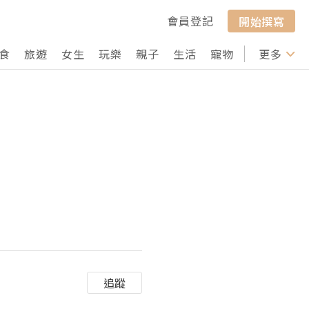
會員登記
開始撰寫
食
旅遊
女生
玩樂
親子
生活
寵物
行山
更多
打卡
追蹤