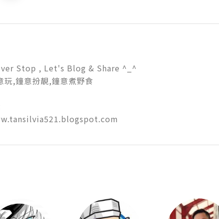
ver Stop , Let's Blog & Share ^_^

玩,鐘意扮靚,鐘意煮野食



w.tansilvia521.blogspot.com