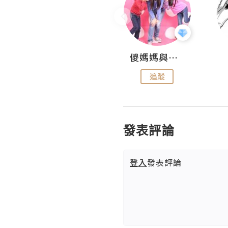
Hahakelly的生活點滴
儍媽媽與兩隻小魔怪之家
追蹤
追蹤
發表評論
登入
發表評論