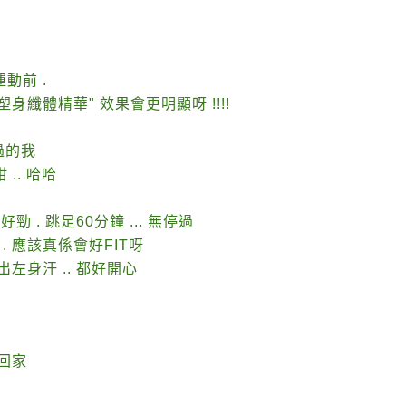
運動前 .
日3D塑身纖體精華" 效果會更明顯呀 !!!!
過的我
.. 哈哈
勁 . 跳足60分鐘 ... 無停過
 應該真係會好FIT呀
出左身汗 .. 都好開心
拎回家