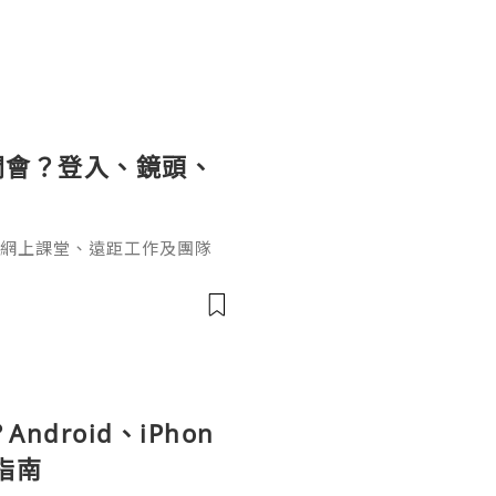
開會？登入、鏡頭、
學
司會議、網上課堂、遠距工作及團隊
載後，第一個遇到的問題並不
」「收到會議連結後要按哪
？」
ndroid、iPhon
指南