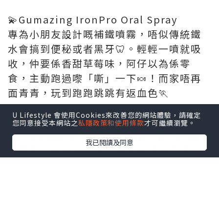
💫Gumazing IronPro Oral Spray
專為小朋友設計嘅補鐵噴霧，唔似傳統鐵
水會搞到便秘或者黑牙🦷。輕輕一噴就吸
收，仲要係香甜草莓味，阿仔以為係零
食，主動跑過嚟「嘶」一下🍬！而家唔再
面青青，玩到跑跑跳跳有返血色🏃
U Lifestyle 會使用Cookies來改善您的網站體驗，請確定
💫Gumazing ZincPro+ Oral Spray
您同意接受本網站之
私隱政策和使用條款
才可繼續瀏覽。
呢支係我嘅「抵抗力救星」🛡️。鋅對於專注
我已閱讀及同意
力同免疫系統好緊要，但偏食仔成日唔
夠。噴完之後，我明顯發現佢冇咁易流鼻
涕、上堂坐得定、做功課快咗✏️。
❤️兩個一齊用，一支補血氣、一支補腦