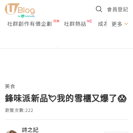
會員登記
社群創作有價企劃
社群熱話
成為U Creato
更多
美食
鋒味派新品💘我的雪櫃又爆了😱
瀏覽次數:222
詩之記