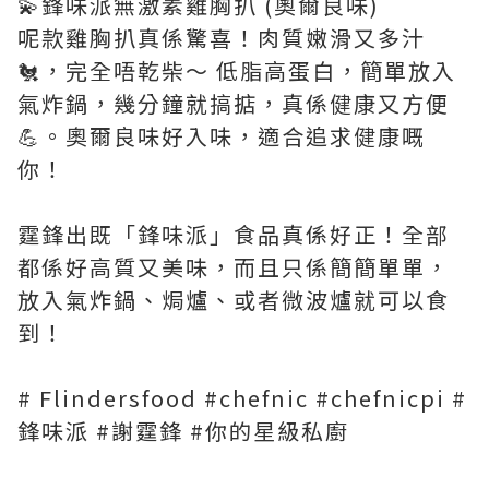
💫鋒味派無激素雞胸扒 (奧爾良味)
呢款雞胸扒真係驚喜！肉質嫩滑又多汁
🐔，完全唔乾柴～ 低脂高蛋白，簡單放入
氣炸鍋，幾分鐘就搞掂，真係健康又方便
💪。奧爾良味好入味，適合追求健康嘅
你！
霆鋒出既「鋒味派」食品真係好正！全部
都係好高質又美味，而且只係簡簡單單，
放入氣炸鍋、焗爐、或者微波爐就可以食
到！
# Flindersfood #chefnic #chefnicpi #
鋒味派 #謝霆鋒 #你的星級私廚