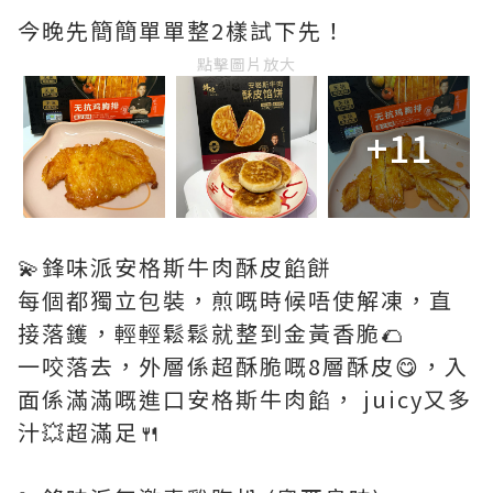
今晚先簡簡單單整2樣試下先！
點擊圖片放大
+11
💫鋒味派安格斯牛肉酥皮餡餅
每個都獨立包裝，煎嘅時候唔使解凍，直
接落鑊，輕輕鬆鬆就整到金黃香脆🌮
一咬落去，外層係超酥脆嘅8層酥皮😋，入
面係滿滿嘅進口安格斯牛肉餡， juicy又多
汁💥超滿足🍴