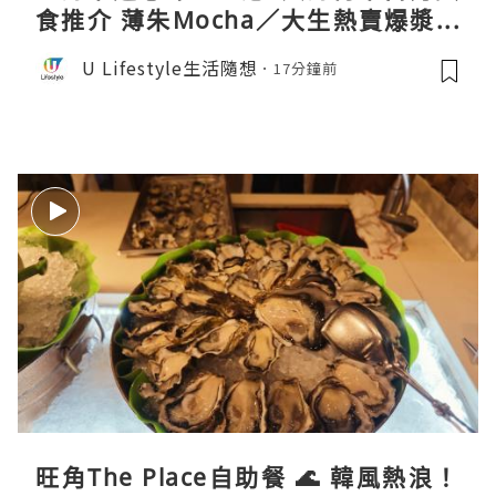
食推介 薄朱Mocha／大生熱賣爆漿蛋
卷／Donki銅鑼燒
U Lifestyle生活隨想
17分鐘前
旺角The Place自助餐 🌊 韓風熱浪！