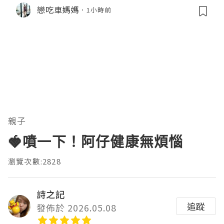
戀吃車媽媽
1小時前
親子
🍓噴一下！阿仔健康無煩惱
瀏覽次數:2828
詩之記
追蹤
發佈於 2026.05.08