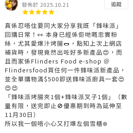
追蹤
發佈於 2025.10.21
真係忍唔住要同大家分享我既「鋒味派」
回購日常！👀 本身已經係佢哋嘅忠實粉
絲，尤其愛爆汁烤腸🌭，點知上次上網店
補貨時，發現竟然出咗好多新產品😍，而
且而家係Flinders Food e-shop ＠
Flindersfood買任何一件鋒味派新產品，
並全單購物滿$500即送鋒味派廚具一套😍
😍😍
「鋒味派烤腸夾1個+鋒味派叉子1個」（數
量有限，送完即止🚫優惠期到時為延伸至
11月30日）
所以我一個唔小心又打爆左個雪櫃❄️