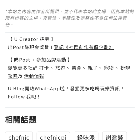
*本站之內容由作者所提供，並不代表本站的立場。因此本站對
所有博客的立場、真實性、準確性及完整性不負任何法律責
任。
【 U Creator 招募 】
出Post賺現金獎賞 l
登記《社群創作有價企劃》
【 睇Post + 參加品牌活動 】
瀏覽更多社群
打卡
丶
旅遊
丶
美食
丶
親子
丶
寵物
丶
扮靚
攻略
及
活動情報
U Blog開咗WhatsApp啦！發掘更多吃喝玩樂資訊！
Follow 我哋
！
相關話題
chefnic
chefnicpi
鋒味派
謝霆鋒