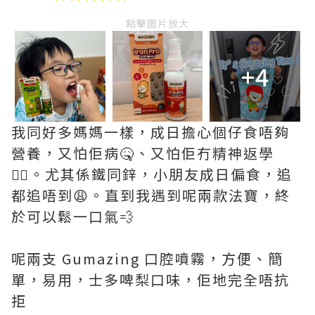
點擊圖片放大
+4
我同好多媽媽一樣，成日擔心個仔食唔夠
營養，又怕佢病🤒、又怕佢冇精神返學
😵‍💫。尤其係鐵同鋅，小朋友成日偏食，追
都追唔到😩。直到我遇到呢兩款法寶，終
於可以鬆一口氣💨
呢兩支 Gumazing 口腔噴霧，方便、簡
單，易用，士多啤梨口味，佢地完全唔抗
拒