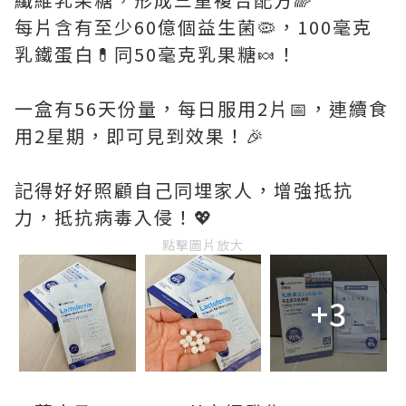
每片含有至少60億個益生菌🦠，100毫克
乳鐵蛋白💊同50毫克乳果糖🍬！
一盒有56天份量，每日服用2片📅，連續食
用2星期，即可見到效果！🎉
記得好好照顧自己同埋家人，增強抵抗
力，抵抗病毒入侵！💖
點擊圖片放大
+3