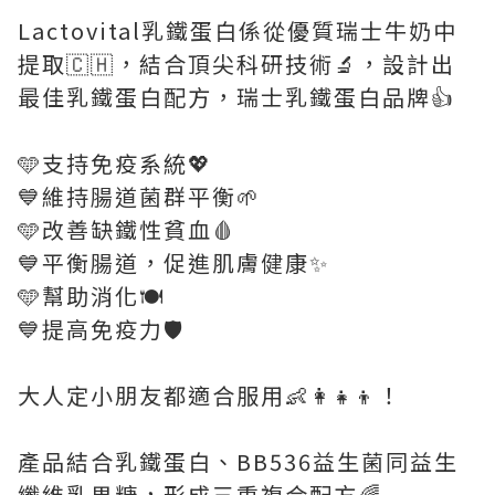
Lactovital乳鐵蛋白係從優質瑞士牛奶中
提取🇨🇭，結合頂尖科研技術🔬，設計出
最佳乳鐵蛋白配方，瑞士乳鐵蛋白品牌👍
🩵支持免疫系統💖
💙維持腸道菌群平衡🌱
🩵改善缺鐵性貧血🩸
💙平衡腸道，促進肌膚健康✨
🩵幫助消化🍽️
💙提高免疫力🛡️
大人定小朋友都適合服用👶👩‍👧‍👦！
產品結合乳鐵蛋白、BB536益生菌同益生
纖維乳果糖，形成三重複合配方🌈