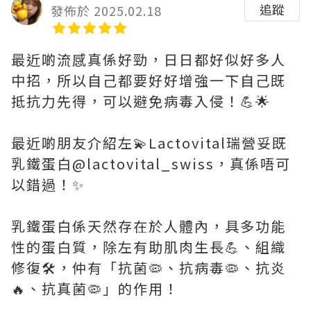
追蹤
發佈於 2025.02.18
最近啲流感真係好勁，日日都好似好多人
中招，所以自己都要好好增強一下自己既
抵抗力先得，可以避免病毒入侵！💪🌟
最近啲朋友介紹左💫Lactovital瑞營妥既
乳鐵蛋白@lactovital_swiss，真係唔可
以錯過！✨
乳鐵蛋白係天然存在於人體內，具多功能
性的蛋白質，除左有助肌肉生長💪、組織
修復🛠️，仲有「抗菌🦠、抗病毒🦠、抗炎
🔥、抗真菌🦠」的作用！