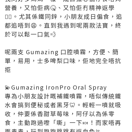
營養，又怕佢病🤒、又怕佢冇精神返學
😵‍💫。尤其係鐵同鋅，小朋友成日偏食，追
都追唔到😩。直到我遇到呢兩款法寶，終
於可以鬆一口氣💨
呢兩支 Gumazing 口腔噴霧，方便、簡
單，易用，士多啤梨口味，佢地完全唔抗
拒
💫Gumazing IronPro Oral Spray
專為小朋友設計嘅補鐵噴霧，唔似傳統鐵
水會搞到便秘或者黑牙🦷。輕輕一噴就吸
收，仲要係香甜草莓味，阿仔以為係零
食，主動跑過嚟「嘶」一下🍬！而家唔再
面青青，玩到跑跑跳跳有返血色🏃