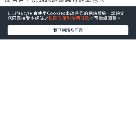
U Lifestyle 會使用Cookies來改善您的網站體驗，請確定
💫Gumazing ZincPro+ Oral Spray
您同意接受本網站之
私隱政策和使用條款
才可繼續瀏覽。
呢支係我嘅「抵抗力救星」🛡️。鋅對於專注
我已閱讀及同意
力同免疫系統好緊要，但偏食仔成日唔
夠。噴完之後，我明顯發現佢冇咁易流鼻
涕、上堂坐得定、做功課快咗✏️。
❤️兩個一齊用，一支補血氣、一支補腦
力，好似孖寶咁💪
而且細細支放喺手袋，唔使水、唔使匙
羹，任何時間地點，拎出嚟「嘶～」搞掂✅
阿仔噴左一個月左右，明顯見佢病少咗、
面色紅潤，連老師都話佢上堂專心咗📈！
最驚喜係佢自己會記得叫我「媽咪噴