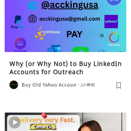
Why (or Why Not) to Buy LinkedIn
Accounts for Outreach
Buy Old Yahoo Accoun
2小時前