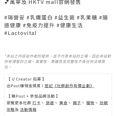
💕萬寧及 HKTV mall官網發售
#瑞營妥 #乳鐵蛋白 #益生菌 #乳果糖 #腸
道健康 #免疫力提升 #健康生活
#Lactovital
*本站之內容由作者所提供，並不代表本站的立場。因此本站對
所有博客的立場、真實性、準確性及完整性不負任何法律責
任。
【 U Creator 招募 】
出Post賺現金獎賞 l
登記《社群創作有價企劃》
【 睇Post + 參加品牌活動 】
瀏覽更多社群
打卡
丶
旅遊
丶
美食
丶
親子
丶
寵物
丶
扮靚
攻略
及
活動情報