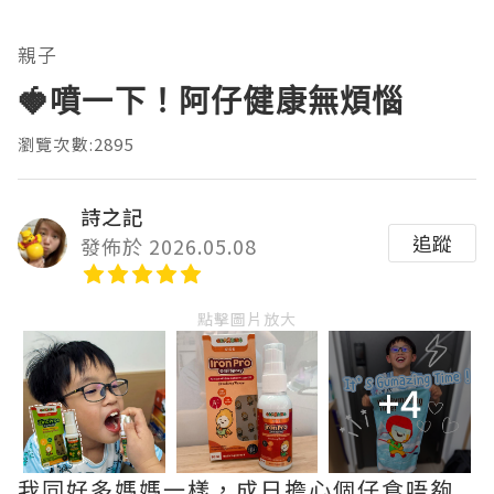
親子
🍓噴一下！阿仔健康無煩惱
瀏覽次數:2895
詩之記
追蹤
發佈於 2026.05.08
點擊圖片放大
+4
我同好多媽媽一樣，成日擔心個仔食唔夠