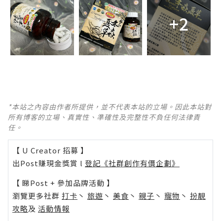
+2
*本站之內容由作者所提供，並不代表本站的立場。因此本站對
所有博客的立場、真實性、準確性及完整性不負任何法律責
任。
【 U Creator 招募 】
出Post賺現金獎賞 l
登記《社群創作有價企劃》
【 睇Post + 參加品牌活動 】
瀏覽更多社群
打卡
丶
旅遊
丶
美食
丶
親子
丶
寵物
丶
扮靚
攻略
及
活動情報