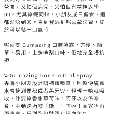
營養，又怕佢病🤒、又怕佢冇精神返學
😵‍💫。尤其係鐵同鋅，小朋友成日偏食，追
都追唔到😩。直到我遇到呢兩款法寶，終
於可以鬆一口氣💨
呢兩支 Gumazing 口腔噴霧，方便、簡
單，易用，士多啤梨口味，佢地完全唔抗
拒
💫Gumazing IronPro Oral Spray
專為小朋友設計嘅補鐵噴霧，唔似傳統鐵
水會搞到便秘或者黑牙🦷。輕輕一噴就吸
收，仲要係香甜草莓味，阿仔以為係零
食，主動跑過嚟「嘶」一下🍬！而家唔再
面青青，玩到跑跑跳跳有返血色🏃