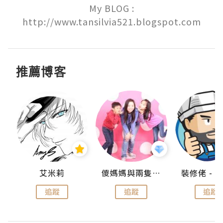
My BLOG :

http://www.tansilvia521.blogspot.com
推薦博客
點滴
艾米莉
儍媽媽與兩隻小魔怪之家
追蹤
追蹤
追蹤