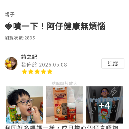
親子
🍓噴一下！阿仔健康無煩惱
瀏覽次數:2895
詩之記
追蹤
發佈於 2026.05.08
點擊圖片放大
+4
我同好多媽媽一樣，成日擔心個仔食唔夠