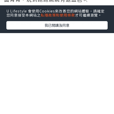
U Lifestyle 會使用Cookies來改善您的網站體驗，請確定
💫Gumazing ZincPro+ Oral Spray
您同意接受本網站之
私隱政策和使用條款
才可繼續瀏覽。
呢支係我嘅「抵抗力救星」🛡️。鋅對於專注
我已閱讀及同意
力同免疫系統好緊要，但偏食仔成日唔
夠。噴完之後，我明顯發現佢冇咁易流鼻
涕、上堂坐得定、做功課快咗✏️。
❤️兩個一齊用，一支補血氣、一支補腦
力，好似孖寶咁💪
而且細細支放喺手袋，唔使水、唔使匙
羹，任何時間地點，拎出嚟「嘶～」搞掂✅
阿仔噴左一個月左右，明顯見佢病少咗、
面色紅潤，連老師都話佢上堂專心咗📈！
最驚喜係佢自己會記得叫我「媽咪噴