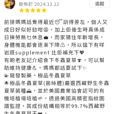
追蹤
發佈於 2024.12.12
前排媽媽話覺得最近😴訓得差左，個人又
成日好似好攰咁😩，加上佢後生時真係成
日操勞無乜休息💼，而家隨住年齡增長，
身體機能都會逐漸下降⚠️，所以搵下有咩
岩既supplement 比佢補充下💖
有啲老友記介紹食下冬蟲夏草🍄，可以幫
助維持健康💪。媽媽都話要試下✨
💫龍發製藥。極品冬蟲夏草
🌟極品冬蟲夏草(菌絲體)嚴選西藏野生冬蟲
夏草菌種🌄，並於美國農業協會認可的有
機培植場培植🌱。透過美國高精密指紋圖
譜監證，其成份結構相等於99.7%西藏野
生冬蟲夏草王👑。