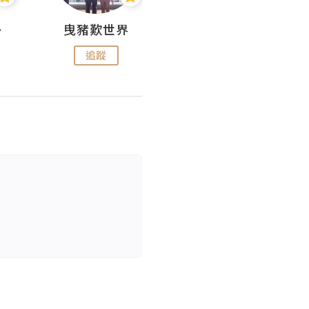
nius
曳豬歎世界
Koalascities (^O^)! @ UTravel
追蹤
追蹤