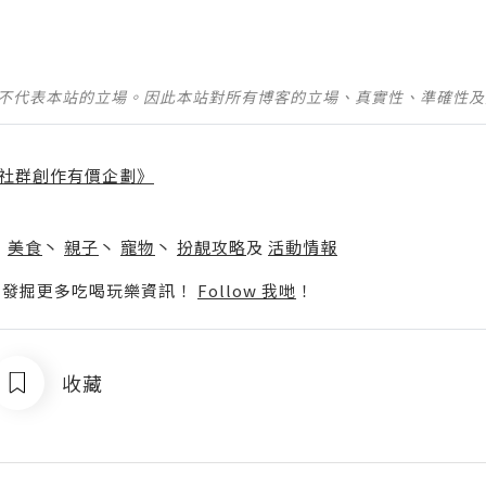
並不代表本站的立場。因此本站對所有博客的立場、真實性、準確性
社群創作有價企劃》
】
丶
美食
丶
親子
丶
寵物
丶
扮靚攻略
及
活動情報
p啦！發掘更多吃喝玩樂資訊！
Follow 我哋
！
收藏