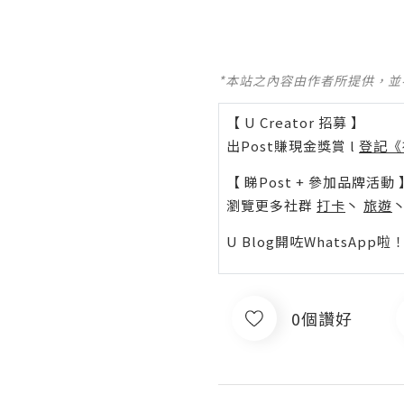
*本站之內容由作者所提供，
【 U Creator 招募 】
出Post賺現金獎賞 l
登記《
【 睇Post + 參加品牌活動 
瀏覽更多社群
打卡
丶
旅遊
U Blog開咗WhatsAp
0個讚好