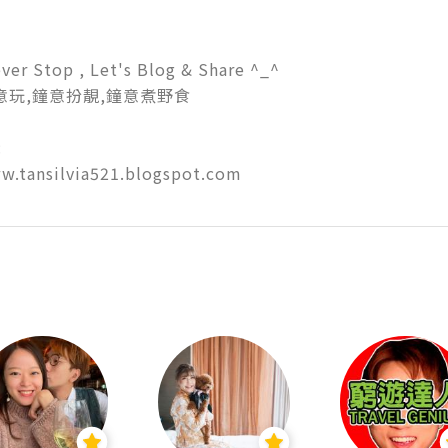
ver Stop , Let's Blog & Share ^_^

玩,鐘意扮靚,鐘意煮野食



w.tansilvia521.blogspot.com