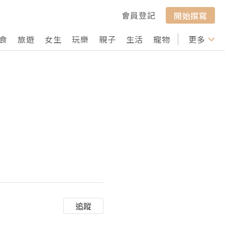
會員登記
開始撰寫
食
旅遊
女生
玩樂
親子
生活
寵物
行山
更多
打卡
追蹤