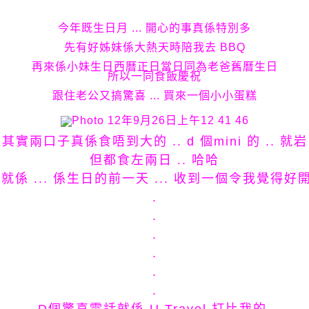
今年既生日月 ... 開心的事真係特別多
先有好姊妹係大熱天時陪我去 BBQ
再來係小妹生日西曆正日當日同為老爸舊曆生日
所以一同食飯慶祝
跟住老公又搞驚喜 ... 買來一個小小蛋糕
其實兩口子真係食唔到大的 .. d 個mini 的 .. 就岩
但都食左兩日 .. 哈哈
係 ... 係生日的前一天 ... 收到一個令我覺得好開心
.
.
.
.
.
.