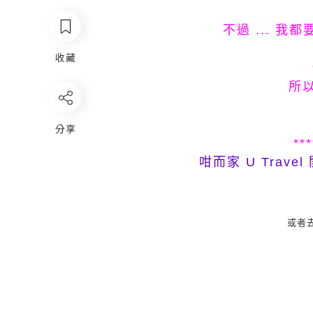
不過 ... 我
收藏
所以
分享
***
咁而家 U Trave
或者去