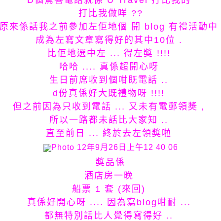
D個驚喜電話就係 U Travel 打比我的
打比我做咩 ??
原來係話我之前參加左佢地個 開 blog 有禮活動
成為左寫文章寫得好的其中10位 .
比佢地選中左 ... 得左奬 !!!!
哈哈 .... 真係超開心呀
生日前席收到個咁既電話 ..
d份真係好大既禮物呀 !!!!
但之前因為只收到電話 ... 又未有電郵領奬 ,
所以一路都未話比大家知 ..
直至前日 ... 終於去左領奬啦
奬品係
酒店房一晚
船票 1 套 (來回)
真係好開心呀 .... 因為寫blog咁耐 ...
都無特別話比人覺得寫得好 ..