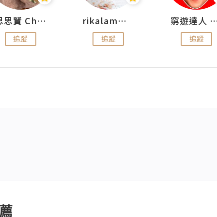
思思賢 ChillMyBabe
rikalammm
窮遊達人 Mr.TravelGe
追蹤
追蹤
追蹤
薦