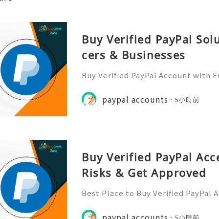
Buy Verified PayPal Sol
cers & Businesses
Buy Verified PayPal Account with 
Use Contact Info 📞 WhatsApp: +1 (
m: @BuySmmZone ✅ Skype: BuySm
paypal accounts
5小時前
Buy Verified PayPal Acc
Risks & Get Approved
Best Place to Buy Verified PayPal 
ction Speeds In the hyper-competi
026, transaction speed is the ultim
paypal accounts
5小時前