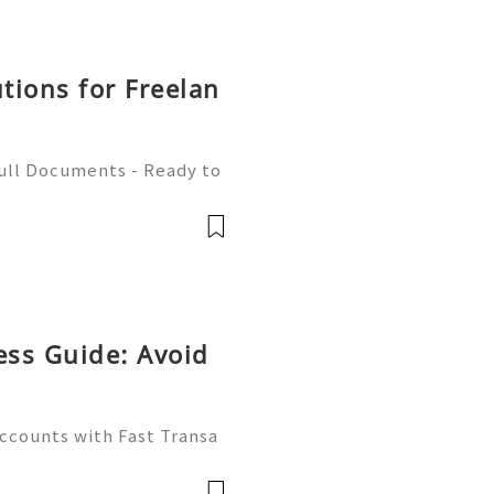
utions for Freelan
Full Documents - Ready to
580) 771-7982 ✈️ Telegra
mZone 📧 Email:
ess Guide: Avoid
Accounts with Fast Transa
tive digital economy of 2
ate differentiator. Wheth