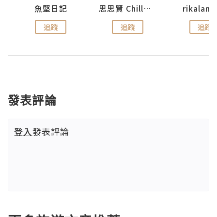
urnal
魚堅日記
思思賢 ChillMyBabe
rikala
追蹤
追蹤
追蹤
發表評論
登入
發表評論