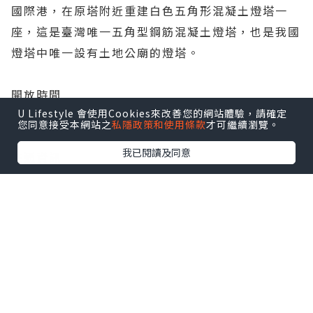
國際港，在原塔附近重建白色五角形混凝土燈塔一
座，這是臺灣唯一五角型鋼筋混凝土燈塔，也是我國
燈塔中唯一設有土地公廟的燈塔。
開放時間
U Lifestyle 會使用Cookies來改善您的網站體驗，請確定
未開放參觀
您同意接受本網站之
私隱政策和使用條款
才可繼續瀏覽。
我已閱讀及同意
交通資訊
（交通資訊常有變動，出發前請先向各交通場站確
認。）
自行開車：
國道5號-蘇澳交流道下-台9線-縣193線。
大眾運輸：
搭臺鐵至花蓮站下-轉搭花蓮客運（七星潭）至花蓮