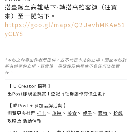
搭臺鐵至高雄站下-轉搭高雄客運（往寶
來）至一隧站下。
https://goo.gl/maps/Q2UevhMKAe51
yCLY8
*本站之內容由作者所提供，並不代表本站的立場。因此本站對
所有博客的立場、真實性、準確性及完整性不負任何法律責
任。
【 U Creator 招募 】
出Post賺現金獎賞 l
登記《社群創作有價企劃》
【 睇Post + 參加品牌活動 】
瀏覽更多社群
打卡
丶
旅遊
丶
美食
丶
親子
丶
寵物
丶
扮靚
攻略
及
活動情報