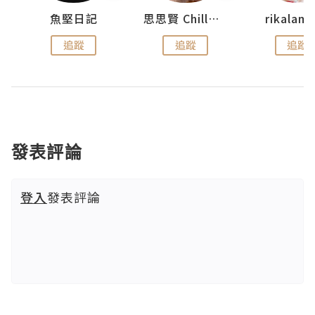
urnal
魚堅日記
思思賢 ChillMyBabe
rikala
追蹤
追蹤
追蹤
發表評論
登入
發表評論