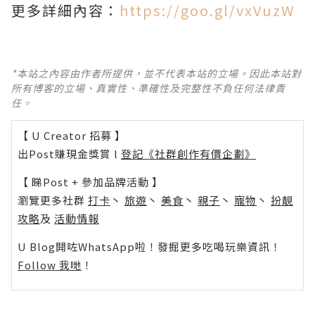
更多詳細內容：
https://goo.gl/vxVuzW
*本站之內容由作者所提供，並不代表本站的立場。因此本站對
所有博客的立場、真實性、準確性及完整性不負任何法律責
任。
【 U Creator 招募 】
出Post賺現金獎賞 l
登記《社群創作有價企劃》
【 睇Post + 參加品牌活動 】
瀏覽更多社群
打卡
丶
旅遊
丶
美食
丶
親子
丶
寵物
丶
扮靚
攻略
及
活動情報
U Blog開咗WhatsApp啦！發掘更多吃喝玩樂資訊！
Follow 我哋
！