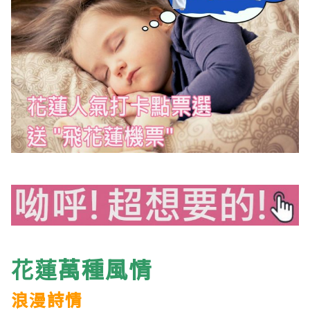
萬種
風情
花蓮
浪漫詩情