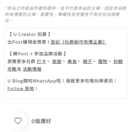
*本站之內容由作者所提供，並不代表本站的立場。因此本站對
所有博客的立場、真實性、準確性及完整性不負任何法律責
任。
【 U Creator 招募 】
出Post賺現金獎賞 l
登記《社群創作有價企劃》
【 睇Post + 參加品牌活動 】
瀏覽更多社群
打卡
丶
旅遊
丶
美食
丶
親子
丶
寵物
丶
扮靚
攻略
及
活動情報
U Blog開咗WhatsApp啦！發掘更多吃喝玩樂資訊！
Follow 我哋
！
0個讚好