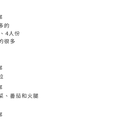
多的
、4人份
的很多
拉
菜、番茄和火腿