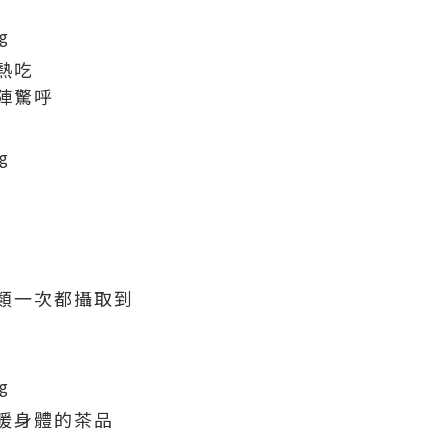
熱吃
陣驚呼
類一次都攝取到
暖身體的茶品