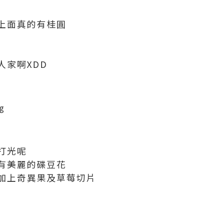
上面真的有桂圓
人家啊XDD
打光呢
有美麗的碟豆花
加上奇異果及草莓切片