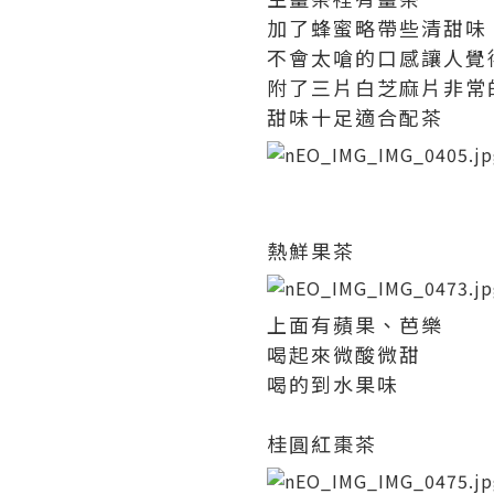
加了蜂蜜略帶些清甜味
不會太嗆的口感讓人覺
附了三片白芝麻片非常
甜味十足適合配茶
熱鮮果茶
上面有蘋果、芭樂
喝起來微酸微甜
喝的到水果味
桂圓紅棗茶