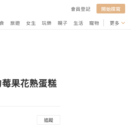
會員登記
開始撰寫
食
旅遊
女生
玩樂
親子
生活
寵物
行山
更多
打卡
的莓果花熟蛋糕
追蹤