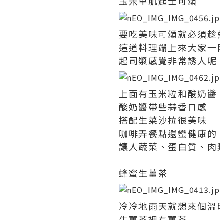
玉米里肌起士可頌
要吃美味可頌就必須趁
這道料理端上來大家一
起司漿感覺非常誘人呢
上面有玉米粒和酸奶醬
酸奶醬帶些蒜香口感
搭配生菜沙拉很美味
咖啡弄餐點還蠻健康的
讓人蔬菜、蛋白質、肉
蜂蜜生薑茶
冷冷地雨天就想來個溫
生薑茶裡有薑茶