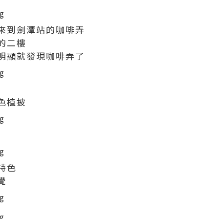
來到劍潭站的咖啡弄
的二樓
明顯就發現咖啡弄了
色植披
特色
覺