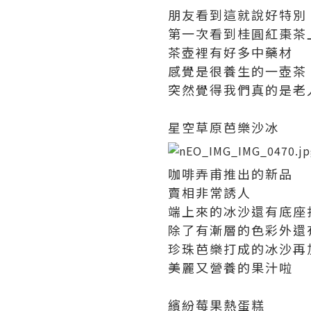
朋友看到這就說好特別
第一次看到桂圓紅棗茶
茶壺裡有好多中藥材
感覺是很養生的一壺茶
突然覺得我們真的是老
星空草原芭樂沙冰
咖啡弄甫推出的新品
賣相非常誘人
端上來的冰沙還有底座
除了有漸層的色彩外還
珍珠芭樂打成的冰沙再
美麗又營養的果汁啦
繽紛莓果熱蛋糕