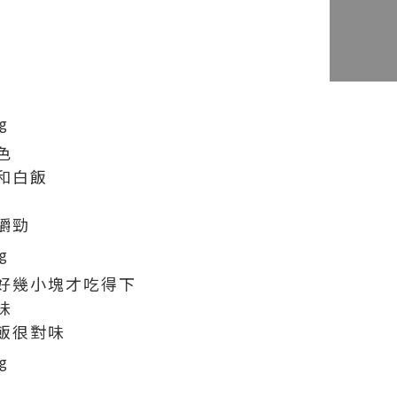
色
和白飯
嚼勁
好幾小塊才吃得下
味
飯很對味