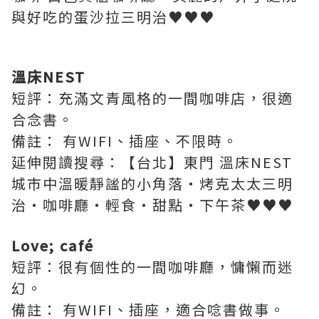
與好吃的蛋沙拉三明治♥♥♥
溫床NEST
短評：充滿文青風格的一間咖啡店，很適
合念書。
備註：
有WIFI、插座、不限時。
延伸閱讀搜尋：【台北】東門 溫床NEST
城市中溫暖靜謐的小角落‧烤克太太三明
治‧咖啡廳‧輕食‧甜點‧下午茶♥♥♥
Love; café
短評：很有個性的一間咖啡廳，慵懶而迷
幻。
備註：
有WIFI、插座，適合唸書做事。