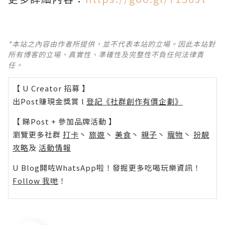
*本站之內容由作者所提供，並不代表本站的立場。因此本站對
所有博客的立場、真實性、準確性及完整性不負任何法律責
任。
【 U Creator 招募 】
出Post賺現金獎賞 l
登記《社群創作有價企劃》
【 睇Post + 參加品牌活動 】
瀏覽更多社群
打卡
丶
旅遊
丶
美食
丶
親子
丶
寵物
丶
扮靚
攻略
及
活動情報
U Blog開咗WhatsApp啦！發掘更多吃喝玩樂資訊！
Follow 我哋
！