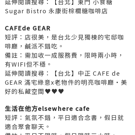
延伸閱讀搜尋：【台北】東門 小食糖
Sugar Bistro 永康街棕櫚糖咖啡店
CAFEde GEAR
短評：店很美，是台北少見獨棟的宅邸咖
啡廳，鹹派不錯吃。
備註：
需加收一成服務費，限時兩小時，
有WIFI但不穩
。
延伸閱讀搜尋：【台北】中正 CAFE de
GEAR 滿宅綠意x老物件的明亮咖啡廳‧美
好的私藏空間♥♥♥
生活在他方elsewhere cafe
短評：氣氛不錯，平日適合念書，假日就
適合聚會聊天。