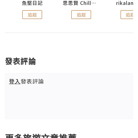
urnal
魚堅日記
思思賢 ChillMyBabe
rikala
追蹤
追蹤
追蹤
發表評論
登入
發表評論