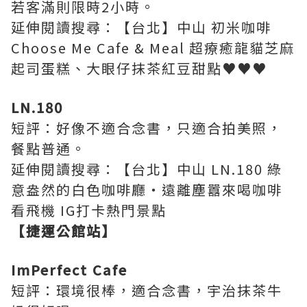
若客滿則限時2小時。
延伸閱讀搜尋：【台北】中山 初米咖啡
Choose Me Cafe & Meal 超療癒龍貓芝麻
起司蛋糕、大眼仔抹茶紅豆甜點♥♥♥
LN.180
短評：好像不適合念書，只適合拍美照，
餐點普通。
延伸閱讀搜尋：【台北】中山 LN.180 綠
意盎然的白色咖啡廳‧遠離塵囂來喝咖啡
看飛機 IG打卡熱門景點
【捷運公館站】
ImPerfect Cafe
短評：環境很棒，適合念書，宇治抹茶牛