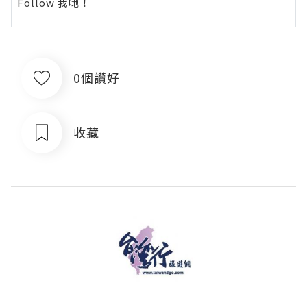
Follow 我哋
！
0個讚好
收藏