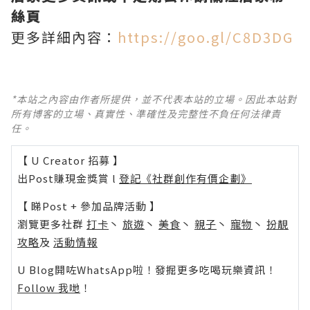
絲頁
更多詳細內容：
https://goo.gl/C8D3DG
*本站之內容由作者所提供，並不代表本站的立場。因此本站對
所有博客的立場、真實性、準確性及完整性不負任何法律責
任。
【 U Creator 招募 】
出Post賺現金獎賞 l
登記《社群創作有價企劃》
【 睇Post + 參加品牌活動 】
瀏覽更多社群
打卡
丶
旅遊
丶
美食
丶
親子
丶
寵物
丶
扮靚
攻略
及
活動情報
U Blog開咗WhatsApp啦！發掘更多吃喝玩樂資訊！
Follow 我哋
！