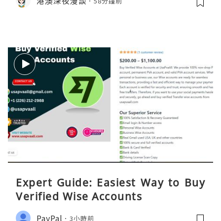
港澳深夜漫談
58分鐘前
Expert Guide: Easiest Way to Buy
Verified Wise Accounts
PayPal
3小時前