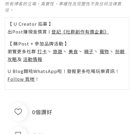
所有博客的立場、真實性、準確性及完整性不負任何法律責
任。
【 U Creator 招募 】
出Post賺現金獎賞 l
登記《社群創作有價企劃》
【 睇Post + 參加品牌活動 】
瀏覽更多社群
打卡
丶
旅遊
丶
美食
丶
親子
丶
寵物
丶
扮靚
攻略
及
活動情報
U Blog開咗WhatsApp啦！發掘更多吃喝玩樂資訊！
Follow 我哋
！
0個讚好