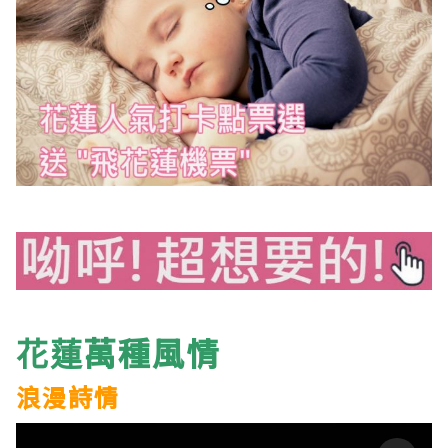
萬種
風情
花蓮
浪漫詩情