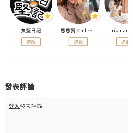
urnal
魚堅日記
思思賢 ChillMyBabe
rikala
追蹤
追蹤
追蹤
發表評論
登入
發表評論