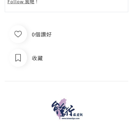
Follow 我哋
！
0個讚好
收藏