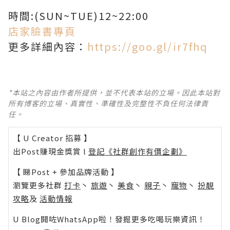
時間:(SUN~TUE)12~22:00
店家臉書專頁
更多詳細內容：
https://goo.gl/ir7fhq
*本站之內容由作者所提供，並不代表本站的立場。因此本站對
所有博客的立場、真實性、準確性及完整性不負任何法律責
任。
【 U Creator 招募 】
出Post賺現金獎賞 l
登記《社群創作有價企劃》
【 睇Post + 參加品牌活動 】
瀏覽更多社群
打卡
丶
旅遊
丶
美食
丶
親子
丶
寵物
丶
扮靚
攻略
及
活動情報
U Blog開咗WhatsApp啦！發掘更多吃喝玩樂資訊！