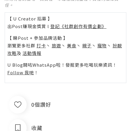
任。
【 U Creator 招募 】
出Post賺現金獎賞 l
登記《社群創作有價企劃》
【 睇Post + 參加品牌活動 】
瀏覽更多社群
打卡
丶
旅遊
丶
美食
丶
親子
丶
寵物
丶
扮靚
攻略
及
活動情報
U Blog開咗WhatsApp啦！發掘更多吃喝玩樂資訊！
Follow 我哋
！
0個讚好
收藏