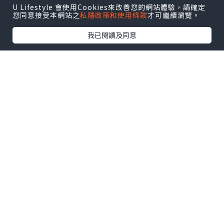
U Lifestyle 會使用Cookies來改善您的網站體驗，請確定
您同意接受本網站之
私隱政策和使用條款
才可繼續瀏覽。
我已閱讀及同意
*本站之內容由作者所提供，並不代表本站的立場。因此本站對
所有博客的立場、真實性、準確性及完整性不負任何法律責
任。
【 U Creator 招募 】
出Post賺現金獎賞 l
登記《社群創作有價企劃》
【 睇Post + 參加品牌活動 】
瀏覽更多社群
打卡
丶
旅遊
丶
美食
丶
親子
丶
寵物
丶
扮靚
攻略
及
活動情報
U Blog開咗WhatsApp啦！發掘更多吃喝玩樂資訊！
Follow 我哋
！