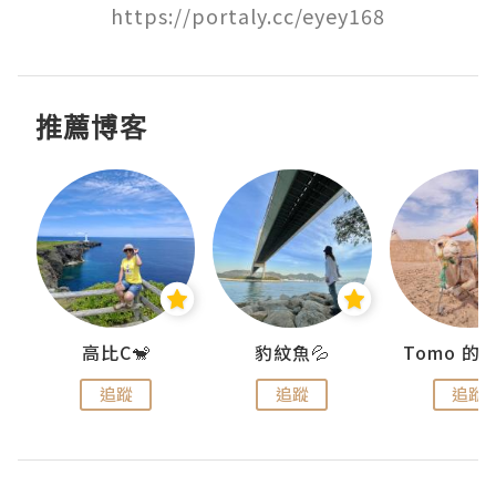
https://portaly.cc/eyey168
推薦博客
)
高比C🐒
豹紋魚💦
追蹤
追蹤
追蹤