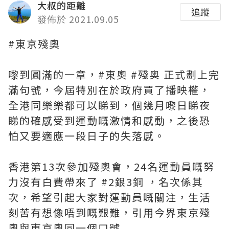
大叔的距離
追蹤
發佈於 2021.09.05
#東京殘奧
嚟到圓滿的一章，#東奧 #殘奥 正式劃上完
滿句號，今屆特別在於政府買了播映權，
全港同樂樂都可以睇到，個幾月嚟日睇夜
睇的確感受到運動嘅激情和感動，之後恐
怕又要適應一段日子的失落感。
香港第13次參加殘奧會，24名運動員嘅努
力沒有白費帶來了 #2銀3銅 ，名次係其
次，希望引起大家對運動員嘅關注，生活
刻苦有想像唔到嘅艱難，引用今界東京殘
奧與東京奧同一個口號