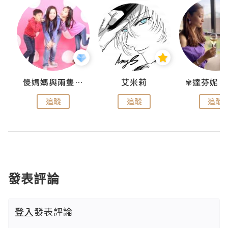
點滴
儍媽媽與兩隻小魔怪之家
艾米莉
追蹤
追蹤
追蹤
發表評論
登入
發表評論