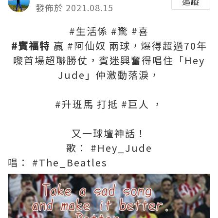
追蹤
發佈於 2021.08.15
#生活係 #驚 #喜
#賓福特
贏 #阿仙奴 兩球，爆得超過70年
嚟首場超聯勝仗，賓迷興奮得唱住「Hey
Jude」仲激動落淚，
#升班馬 打抵 #巨人 ，
又一球壇神話！
歌： #Hey_Jude
唱： #The_Beatles