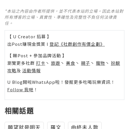
*本站之內容由作者所提供，並不代表本站的立場。因此本站對
所有博客的立場、真實性、準確性及完整性不負任何法律責
任。
【 U Creator 招募 】
出Post賺現金獎賞 l
登記《社群創作有價企劃》
【 睇Post + 參加品牌活動 】
瀏覽更多社群
打卡
丶
旅遊
丶
美食
丶
親子
丶
寵物
丶
扮靚
攻略
及
活動情報
U Blog開咗WhatsApp啦！發掘更多吃喝玩樂資訊！
Follow 我哋
！
相關話題
願望就是明天
羅文
曲終未人散