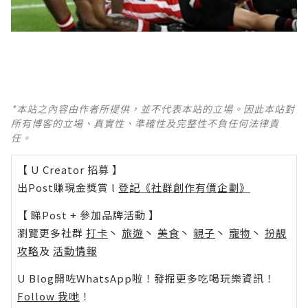
*本站之內容由作者所提供，並不代表本站的立場。因此本站對
所有博客的立場、真實性、準確性及完整性不負任何法律責
任。
【 U Creator 招募 】
出Post賺現金獎賞 l
登記《社群創作有價企劃》
【 睇Post + 參加品牌活動 】
瀏覽更多社群
打卡
丶
旅遊
丶
美食
丶
親子
丶
寵物
丶
扮靚
攻略
及
活動情報
U Blog開咗WhatsApp啦！發掘更多吃喝玩樂資訊！
Follow 我哋
！