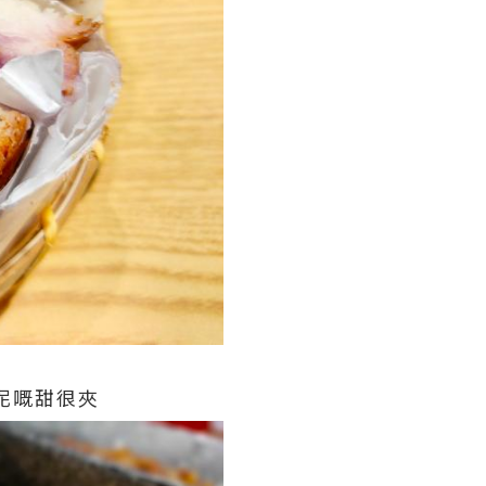
泥嘅甜很夾