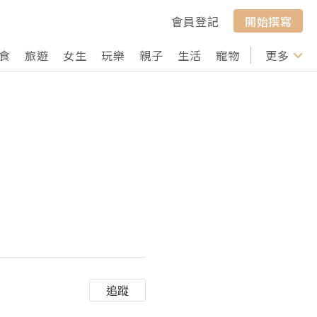
會員登記
開始撰寫
食
旅遊
女生
玩樂
親子
生活
寵物
行山
更多
打卡
追蹤