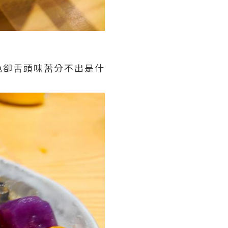
色卻舌頭味蕾分不出是什