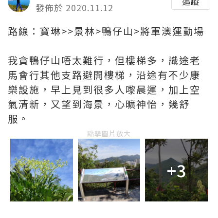
追蹤
發佈於 2020.11.12
路線：寶琳>>景林>鴨仔山>將軍澳運動場
我貪鴨仔山唔太難行，但樓梯多，識途老
馬會行其他支路避開樓梯，沿途有不少康
樂設施，早上見到很多人嚟晨運，加上空
氣清新，又望到海景，心曠神怡，幾舒
服。
點擊圖片放大
+3