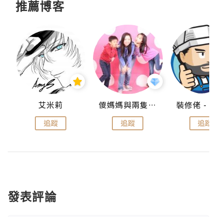
推薦博客
點滴
艾米莉
儍媽媽與兩隻小魔怪之家
追蹤
追蹤
追蹤
發表評論