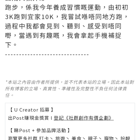
跑步，係我今年養成習慣嘅運動，由初初
3K跑到宜家10K，我嘗試喺唔同地方跑，
過程中我都會見到、聽到、感受到唔同
嘢，當遇到有趣嘅，我會拿起手機補捉
下。
------------------------------
*本站之內容由作者所提供，並不代表本站的立場。因此本站對
所有博客的立場、真實性、準確性及完整性不負任何法律責
任。
【 U Creator 招募 】
出Post賺現金獎賞 l
登記《社群創作有價企劃》
【 睇Post + 參加品牌活動 】
瀏覽更多社群
打卡
丶
旅遊
丶
美食
丶
親子
丶
寵物
丶
扮靚