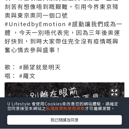
刻苦有想像唔到嘅艱難，引用今界東京殘
奧與東京奧同一個口號
#UnitedbyEmotion #感動讓我們成為一
體 ，今天一別唔代表完，因為三年後奥運
好快到，到時大家帶住完全沒有疫情嘅興
奮心情去參與盛事！
歌： #願望就是明天
唱： #羅文
U Lifestyle 會使用Cookies來改善您的網站體驗，請確定
您同意接受本網站之
私隱政策和使用條款
才可繼續瀏覽。
我已閱讀及同意