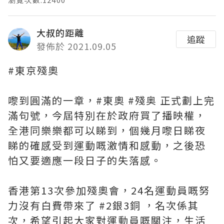
大叔的距離
追蹤
發佈於 2021.09.05
#東京殘奧
嚟到圓滿的一章，#東奧 #殘奥 正式劃上完
滿句號，今屆特別在於政府買了播映權，
全港同樂樂都可以睇到，個幾月嚟日睇夜
睇的確感受到運動嘅激情和感動，之後恐
怕又要適應一段日子的失落感。
香港第13次參加殘奧會，24名運動員嘅努
力沒有白費帶來了 #2銀3銅 ，名次係其
次，希望引起大家對運動員嘅關注，生活