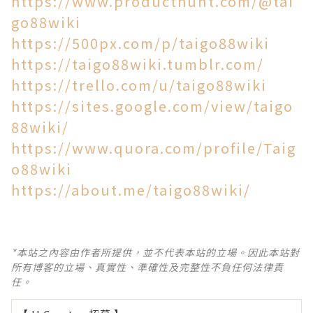
https://www.producthunt.com/@tai
go88wiki
https://500px.com/p/taigo88wiki
https://taigo88wiki.tumblr.com/
https://trello.com/u/taigo88wiki
https://sites.google.com/view/taigo
88wiki/
https://www.quora.com/profile/Taig
o88wiki
https://about.me/taigo88wiki/
*本站之內容由作者所提供，並不代表本站的立場。因此本站對
所有博客的立場、真實性、準確性及完整性不負任何法律責
任。