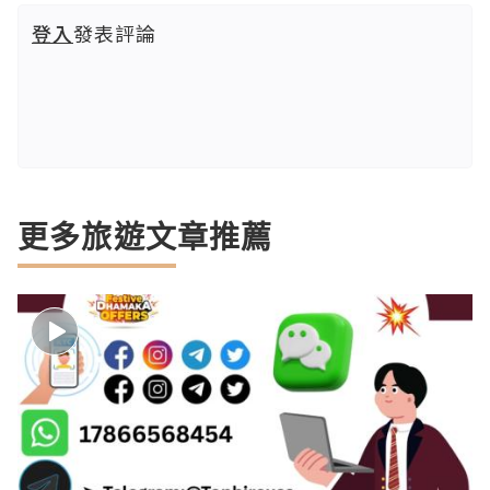
登入
發表評論
更多旅遊文章推薦