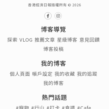
香港經濟日報版權所有 © 2026
博客導覽
探索
VLOG
推薦文章
星級博客
意見回饋
博客投稿
我的博客
個人頁面
帳戶設定
我的收藏
我的追蹤
我的博客
熱門話題
#寵物
#行山
#打卡
#食譜
#Cafe