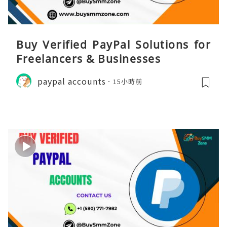
Buy Verified PayPal Solutions for
Freelancers & Businesses
paypal accounts
15小時前