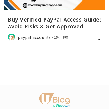
Buy Verified PayPal Access Guide:
Avoid Risks & Get Approved
paypal accounts
15小時前