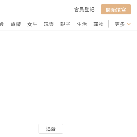
會員登記
開始撰寫
食
旅遊
女生
玩樂
親子
生活
寵物
行山
更多
打卡
追蹤