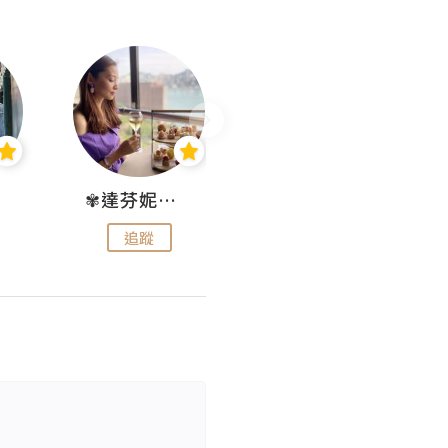
✾達芬妮•愛孩子•愛生活✾
wendysugar享受生活gogogo
追蹤
追蹤