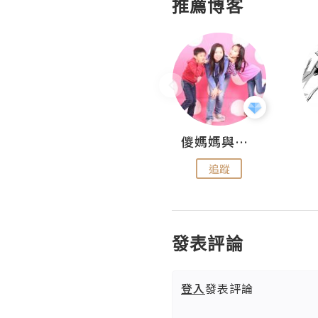
推薦博客
Hahakelly的生活點滴
儍媽媽與兩隻小魔怪之家
追蹤
追蹤
發表評論
登入
發表評論