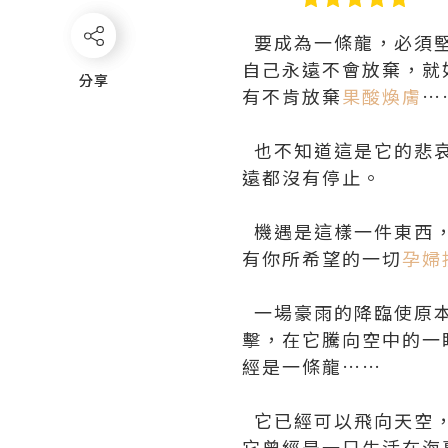
要成為一條龍，必須堅
自己永遠不會放棄，就
分享
分享
有不肯放棄
果酸煥膚
…
也不知道這是它的悲哀
遠都沒有停止。
機遇是這樣一件東西，
有你所希望的一切
孕婦
一場豪雨的降臨使原本
擊，在它騰向空中的一
經是一條龍……
它已經可以飛向天空，
它曾經是一只生活在海