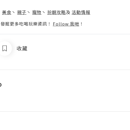
】
丶
美食
丶
親子
丶
寵物
丶
扮靚攻略
及
活動情報
p啦！發掘更多吃喝玩樂資訊！
Follow 我哋
！
收藏
o