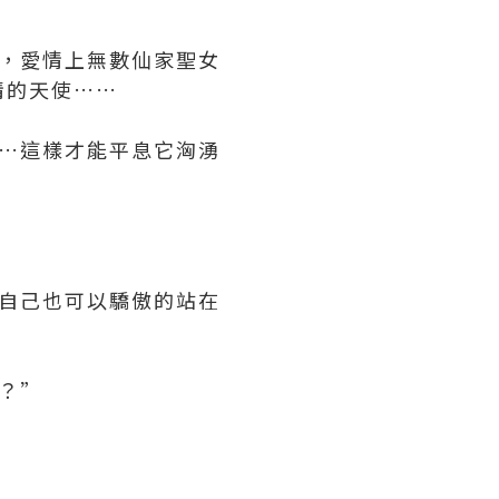
，愛情上無數仙家聖女
情的天使……
…這樣才能平息它洶湧
自己也可以驕傲的站在
？”