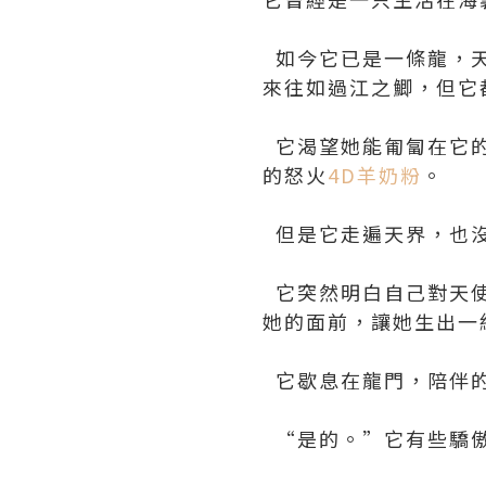
如今它已是一條龍，天
來往如過江之鯽，但它
它渴望她能匍匐在它的
的怒火
4D羊奶粉
。
但是它走遍天界，也
它突然明白自己對天使
她的面前，讓她生出一
它歇息在龍門，陪伴的
“是的。”它有些驕