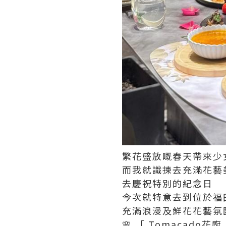
繁花盛放嘅春天帶來少
而我就識揀去充滿花藝
去慶祝特別的紀念日
今次就特意去到位於福
充滿浪漫及鮮花花藝氛
🌸 「 Tomacado花廚 