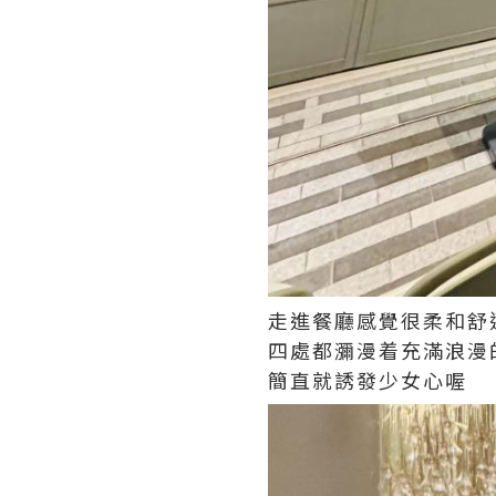
走進餐廳感覺很柔和舒
四處都瀰漫着充滿浪漫
簡直就誘發少女心喔