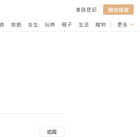
會員登記
開始撰寫
食
旅遊
女生
玩樂
親子
生活
寵物
行山
更多
打卡
追蹤