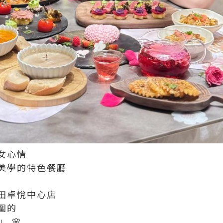
女心情
美學的特色餐廳
田卓悅中心店
圍的
」 🌸