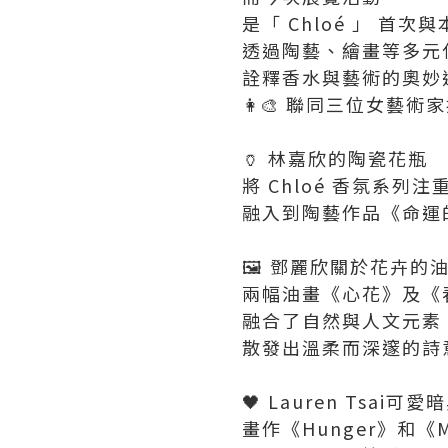
是「 Chloé 」 首
透過陶藝、繪畫等多元
詮釋香水與藝術的奧妙
👩‍🎨 聯同三位女藝術
🏺 林嘉欣的陶瓷花瓶
將 Chloé 香氛系列
融入到陶藝作品《命運
🖼️ 鄧麗欣關於花卉的
兩幅油畫《心花》及《
融合了自然與人文元素
散發出溫柔而深邃的詩
🖤 Lauren Tsai
畫作《Hunger》和《Ma