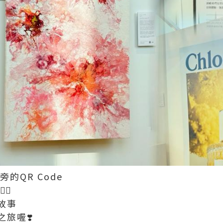
的QR Code
🏻
故事
旅喔❣️