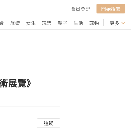
會員登記
開始撰寫
食
旅遊
女生
玩樂
親子
生活
寵物
行山
更多
打卡
s 藝術展覽》
追蹤