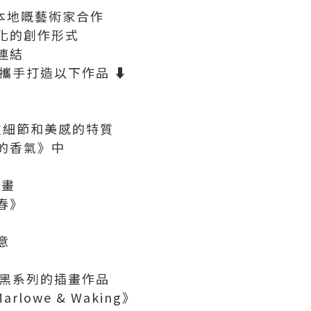
次與本地嘅藝術家合作
化的創作形式
連結
家攜手打造以下作品 ⬇️
注重細節和美感的特質
的香氣》中
油畫
春》
意
可愛暗黑系列的插畫作品
rlowe & Waking》