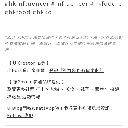
#hkinfluencer #influencer #hkfoodie
#hkfood #hkkol
*本站之內容由作者所提供，並不代表本站的立場。因此本站對
所有博客的立場、真實性、準確性及完整性不負任何法律責
任。
【 U Creator 招募 】
出Post賺現金獎賞 l
登記《社群創作有價企劃》
【 睇Post + 參加品牌活動 】
瀏覽更多社群
打卡
丶
旅遊
丶
美食
丶
親子
丶
寵物
丶
扮靚
攻略
及
活動情報
U Blog開咗WhatsApp啦！發掘更多吃喝玩樂資訊！
Follow 我哋
！