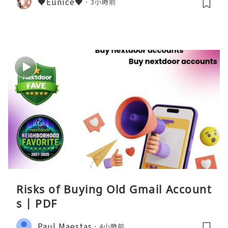
♥Eunice♥
3小時前
Risks of Buying Old Gmail Account
s | PDF
Paul Maestas
4小時前