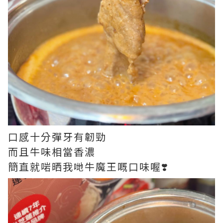
口感十分彈牙有韌勁
而且牛味相當香濃
簡直就啱晒我哋牛魔王嘅口味喔❣️