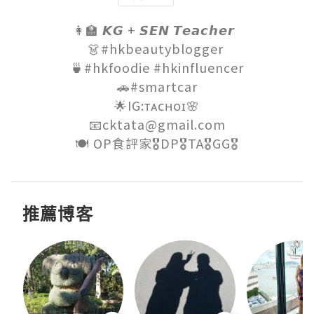
👩‍🏫 𝙆𝙂 + 𝙎𝙀𝙉 𝙏𝙚𝙖𝙘𝙝𝙚𝙧  

👗#hkbeautyblogger 

🍵#hkfoodie #hkinfluencer

🚗#smartcar

🌟IG:ᴛᴀᴄʜᴏɪ🌸

📧cktata@gmail.com

🍽 OP食評家🎖DP🎖TA🎖GG🎖
推薦博客