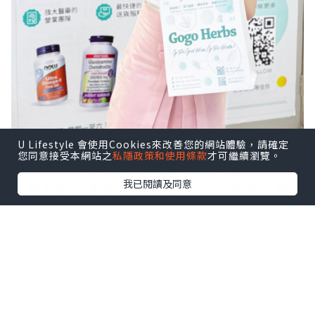
自從疫情後各人更重視擁有健康嘅體魄，
U Lifestyle 會使用Cookies來改善您的網站體驗，請確定
您同意接受本網站之
私隱政策和使用條款
才可繼續瀏覽。
但日常工作忙缺乏休息捱夜好容易病，而
我已閱讀及同意
且我亦好注重肌膚嘅保養，因此我會定期
入手一些保健品去補充身體所需，今次就
去到位於旺角的 ? 「 Gogo Herbs 」
@gogoherbshk #保健品專門店門市，去
入手價錢最實惠的 #優質健康產品❣️
點擊圖片放大