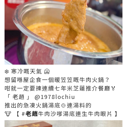
❄️ 寒冷嘅天氣 🥶
想留喺屋企食一個暖笠笠嘅牛肉火鍋？
咁就一定要揀連續七年米芝蓮推介餐廳🏅
「 老趙 」 @1978lochiu
推出的急凍火鍋湯底🍲連湯料的
🐮 【 #
老趙
牛肉沙嗲湯底連生牛肉眼片 】