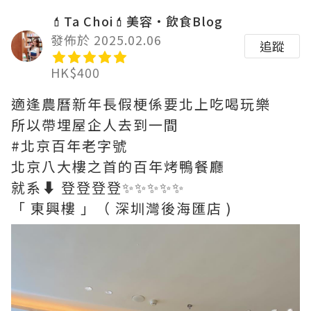
💄Ta Choi💄美容•飲食Blog
發佈於 2025.02.06
追蹤
HK$400
適逢農曆新年長假梗係要北上吃喝玩樂
所以帶埋屋企人去到一間
#北京百年老字號
北京八大樓之首的百年烤鴨餐廳
就系⬇ 登登登登✨✨✨✨✨
「 東興樓 」（ 深圳灣後海匯店 )