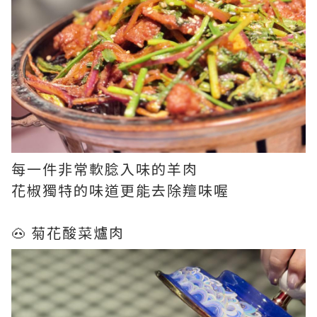
每一件非常軟腍入味的羊肉
花椒獨特的味道更能去除羶味喔
🐽 菊花酸菜爐肉