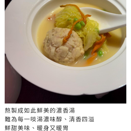
熬製成如此鮮美的濃香湯
難為每一啖湯濃味醇、清香四溢
鮮甜美味、暖身又暖胃