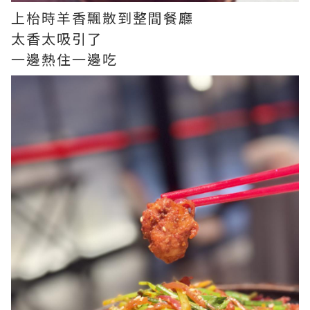
上枱時羊香飄散到整間餐廳
太香太吸引了
一邊熱住一邊吃