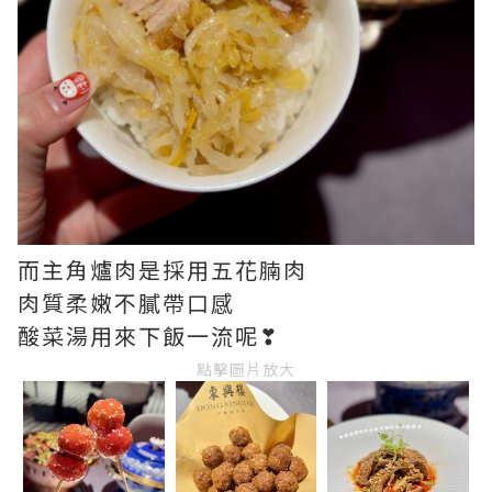
而主角爐肉是採用五花腩肉
肉質柔嫩不膩帶口感
酸菜湯用來下飯一流呢❣
點擊圖片放大