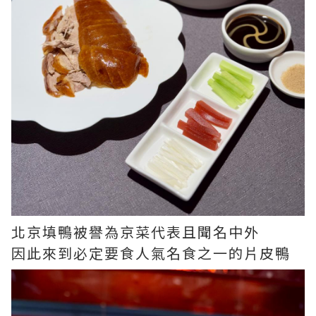
北京填鴨被譽為京菜代表且聞名中外
因此來到必定要食人氣名食之一的片皮鴨