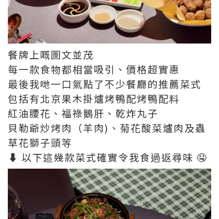
餐牌上嘅圖文並茂
每一款食物都相當吸引、價格超實惠
最後我哋一口氣點了不少餐廳的推薦菜式
包括有北京果木掛爐烤鴨配烤鴨配料
紅油腰花、福祿鵝肝、乾炸丸子
貝勒爺炒烤肉（羊肉)、菊花酸菜爐肉及蟲
草花獅子頭等
⬇ 以下這幾款菜式確實令我食過返尋味 🤤