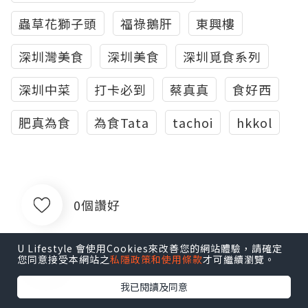
蟲草花獅子頭
福祿鵝肝
東興樓
深圳灣美食
深圳美食
深圳覓食系列
深圳中菜
打卡必到
蔡真真
食好西
肥真為食
為食Tata
tachoi
hkkol
0個讚好
U Lifestyle 會使用Cookies來改善您的網站體驗，請確定
收藏
您同意接受本網站之
私隱政策和使用條款
才可繼續瀏覽。
我已閱讀及同意