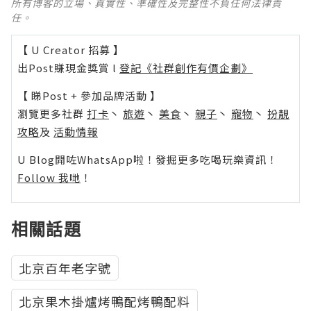
所有博客的立場、真實性、準確性及完整性不負任何法律責
任。
【 U Creator 招募 】
出Post賺現金獎賞 l
登記《社群創作有價企劃》
【 睇Post + 參加品牌活動 】
瀏覽更多社群
打卡
丶
旅遊
丶
美食
丶
親子
丶
寵物
丶
扮靚
攻略
及
活動情報
U Blog開咗WhatsApp啦！發掘更多吃喝玩樂資訊！
Follow 我哋
！
相關話題
北京百年老字號
北京果木掛爐烤鴨配烤鴨配料