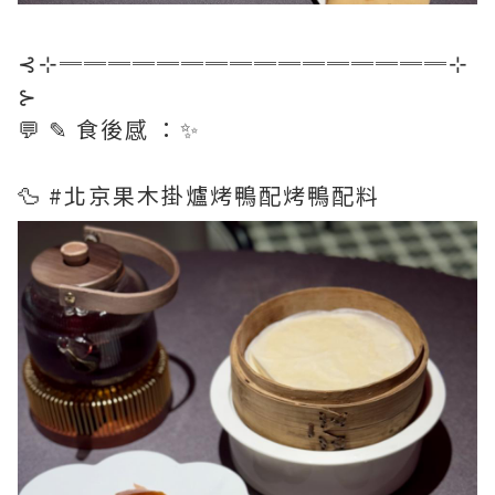
⊰⊹════════════════⊹
⊱
💬 ✎ 食後感 ：✨
🦆 #北京果木掛爐烤鴨配烤鴨配料