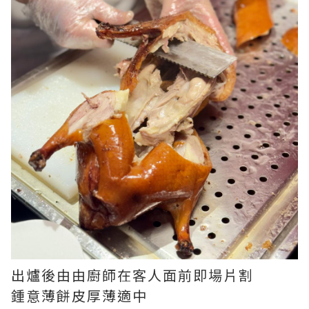
出爐後由由廚師在客人面前即場片割
鍾意薄餅皮厚薄適中