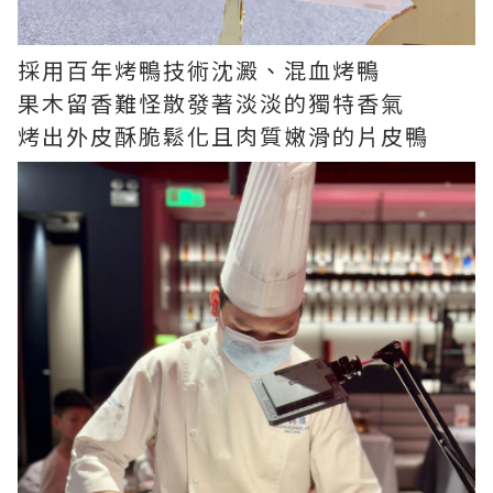
採用百年烤鴨技術沈澱、混血烤鴨
果木留香難怪散發著淡淡的獨特香氣
烤出外皮酥脆鬆化且肉質嫩滑的片皮鴨