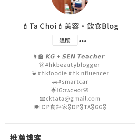
💄Ta Choi💄美容•飲食Blog
追蹤
👩‍🏫 𝙆𝙂 + 𝙎𝙀𝙉 𝙏𝙚𝙖𝙘𝙝𝙚𝙧  

👗#hkbeautyblogger 

🍵#hkfoodie #hkinfluencer

🚗#smartcar

🌟IG:ᴛᴀᴄʜᴏɪ🌸

📧cktata@gmail.com

🍽 OP食評家🎖DP🎖TA🎖GG🎖
推薦博客