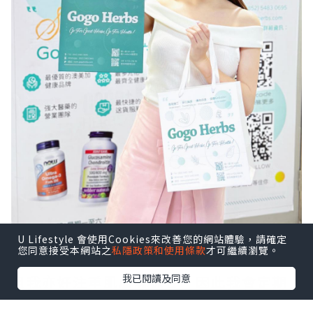
自從疫情後各人更重視擁有健康嘅體魄，
U Lifestyle 會使用Cookies來改善您的網站體驗，請確定
您同意接受本網站之
私隱政策和使用條款
才可繼續瀏覽。
但日常工作忙缺乏休息捱夜好容易病，而
我已閱讀及同意
且我亦好注重肌膚嘅保養，因此我會定期
入手一些保健品去補充身體所需，今次就