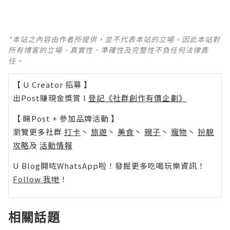
*本站之內容由作者所提供，並不代表本站的立場。因此本站對
所有博客的立場、真實性、準確性及完整性不負任何法律責
任。
【 U Creator 招募 】
出Post賺現金獎賞 l
登記《社群創作有價企劃》
【 睇Post + 參加品牌活動 】
瀏覽更多社群
打卡
丶
旅遊
丶
美食
丶
親子
丶
寵物
丶
扮靚
攻略
及
活動情報
U Blog開咗WhatsApp啦！發掘更多吃喝玩樂資訊！
Follow 我哋
！
相關話題