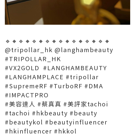
🔹🔸🔹🔸🔹🔸🔹🔸🔹🔸🔹🔸🔹🔸🔹🔸
@tripollar_hk @langhambeauty
#TRIPOLLAR_HK
#VX2GOLD #LANGHAMBEAUTY
#LANGHAMPLACE #tripollar
#SupremeRF #TurboRF #DMA
#IMPACTPRO
#美容達人 #蔡真真 #美評家tachoi
#tachoi #hkbeauty #beauty
#beautykol #beautyinfluencer
#hkinfluencer #hkkol