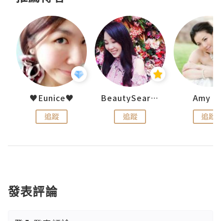
h 夏沫
♥Eunice♥
BeautySearch
Amy N
追蹤
追蹤
追蹤
發表評論