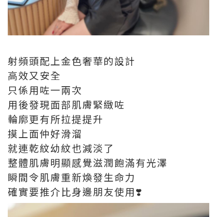
射頻頭配上金色奢華的設計
高效又安全
只係用咗一兩次
用後發現面部肌膚緊緻咗
輪廓更有所拉提提升
摸上面仲好滑溜
就連乾紋幼紋也減淡了
整體肌膚明顯感覺滋潤飽滿有光澤
瞬間令肌膚重新煥發生命力
確實要推介比身邊朋友使用❣️