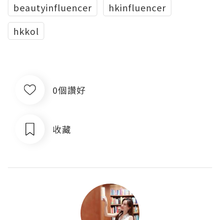
beautyinfluencer
hkinfluencer
hkkol
0個讚好
收藏