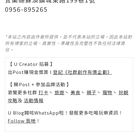
0956-895265
*本站之內容由作者所提供，並不代表本站的立場。因此本站對
所有博客的立場、真實性、準確性及完整性不負任何法律責
任。
【 U Creator 招募 】
出Post賺現金獎賞 l
登記《社群創作有價企劃》
【 睇Post + 參加品牌活動 】
瀏覽更多社群
打卡
丶
旅遊
丶
美食
丶
親子
丶
寵物
丶
扮靚
攻略
及
活動情報
U Blog開咗WhatsApp啦！發掘更多吃喝玩樂資訊！
Follow 我哋
！