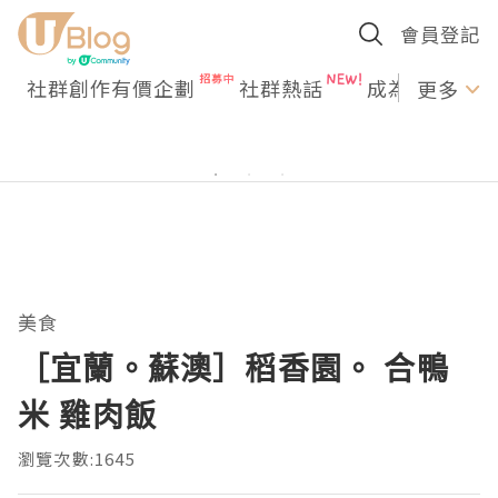
會員登記
社群創作有價企劃
社群熱話
成為U Creato
更多
美食
［宜蘭。蘇澳］稻香園。 合鴨
米 雞肉飯
瀏覽次數:1645