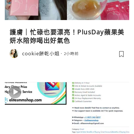
護膚｜忙碌也要漂亮！PlusDay蘋果美
妍水陪妳喝出好氣色
cookie餅乾小姐
2小時前