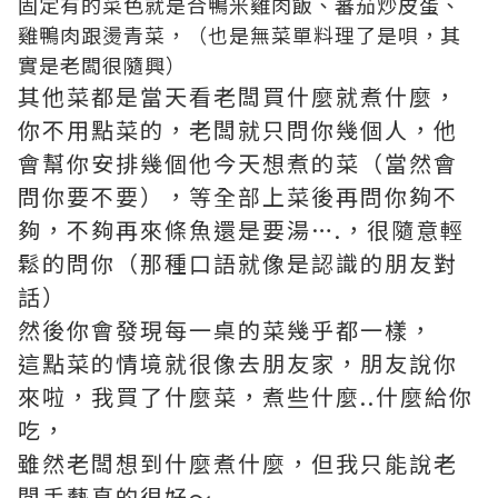
固定有的菜色就是合鴨米雞肉飯、蕃茄炒皮蛋、
雞鴨肉跟燙青菜，（也是無菜單料理了是唄，其
實是老闆很隨興）
其他菜都是當天看老闆買什麼就煮什麼，
你不用點菜的，老闆就只問你幾個人，他
會幫你安排幾個他今天想煮的菜（當然會
問你要不要），等全部上菜後再問你夠不
夠，不夠再來條魚還是要湯….，很隨意輕
鬆的問你（那種口語就像是認識的朋友對
話）
然後你會發現每一桌的菜幾乎都一樣，
這點菜的情境就很像去朋友家，朋友說你
來啦，我買了什麼菜，煮些什麼..什麼給你
吃，
雖然老闆想到什麼煮什麼，但我只能說老
闆手藝真的很好～