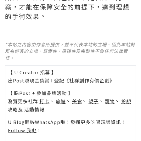
案，才能在保障安全的前提下，達到理想
的手術效果。
*本站之內容由作者所提供，並不代表本站的立場。因此本站對
所有博客的立場、真實性、準確性及完整性不負任何法律責
任。
【 U Creator 招募 】
出Post賺現金獎賞 l
登記《社群創作有價企劃》
【 睇Post + 參加品牌活動 】
瀏覽更多社群
打卡
丶
旅遊
丶
美食
丶
親子
丶
寵物
丶
扮靚
攻略
及
活動情報
U Blog開咗WhatsApp啦！發掘更多吃喝玩樂資訊！
Follow 我哋
！