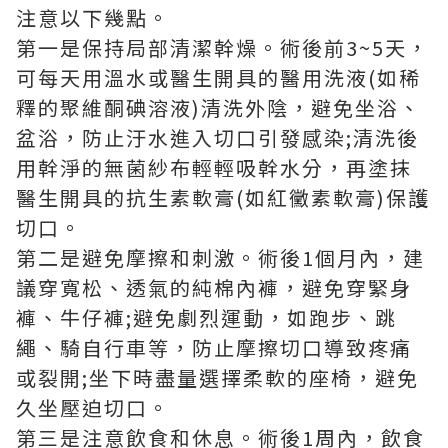
注意以下幾點。
第一是保持局部清潔幹燥。術後前3~5天，
可每天用溫水或醫生開具的醫用洗液(如稀
釋的聚維酮碘溶液)清洗外陰，避免坐浴、
盆浴，防止汙水進入切口引發感染;清洗後
用幹淨的無菌紗布輕輕吸幹水分，再塗抹
醫生開具的抗生素軟膏(如紅黴素軟膏)保護
切口。
第二是避免摩擦和刺激。術後1個月內，建
議穿寬松、透氣的純棉內褲，避免穿緊身
褲、牛仔褲;避免劇烈運動，如跑步、跳
繩、騎自行車等，防止摩擦切口導致疼痛
或裂開;坐下時盡量選擇柔軟的座椅，避免
久坐壓迫切口。
第三是注意飲食和休息。術後1周內，飲食