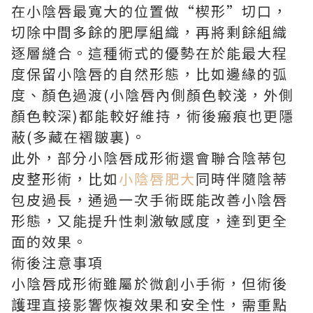
在小陰唇最寬大的位置做“楔形”切口，
切除中間多餘的肥厚組織，再將剩餘組織
逐層縫合。這種術式的優勢在於能最大程
度保留小陰唇的自然形態，比如邊緣的弧
度、顏色過渡(小陰唇內側顏色較淺，外側
顏色較深)都能較好維持，術後瘢痕也更隱
蔽(多藏在褶皺裏)。
此外，部分小陰唇成形術還會聯合陰蒂包
皮整形術，比如
小陰唇肥大
同時伴隨陰蒂
包皮過長，通過一次手術既能改善小陰唇
形態，又能提升性刺激敏感度，達到更全
面的效果。
術後注意事項
小陰唇成形術雖屬於微創小手術，但術後
護理直接影響恢複效果和安全性，需重點