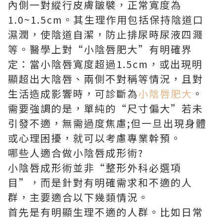
內側一對縱行皮膚皺襞，正常寬度為
1.0~1.5cm。其生理作用包括保持陰道口
濕潤，使陰道自潔，防止排尿時尿液四濺
等。醫學上對“小陰唇肥大”有明確界
定：當小陰唇寬度超過1.5cm，或出現明
顯超出大陰唇、兩側不對稱等情況，且對
生活造成影響時，可診斷為
小陰唇肥大
。
需要強調的是，單純的“尺寸偏大”若未
引發不適，無需過度焦慮;但一旦出現身體
或心理困擾，就可以考慮專業幹預。
哪些人適合做小陰唇成形術?
小陰唇成形術並非“整形外科必選項
目”，而是針對有明確需求和不適的人
群，主要適合以下幾類情況。
首先是有明顯生理不適的人群。比如日常