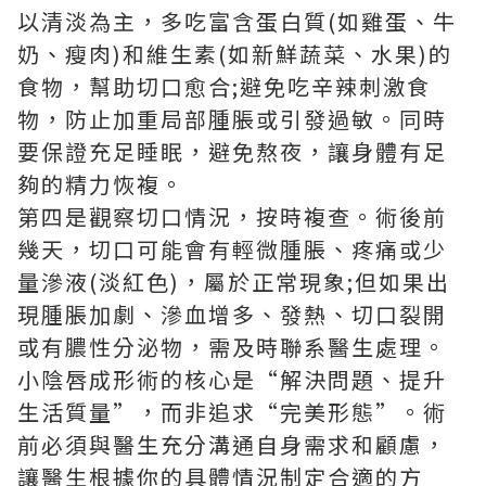
以清淡為主，多吃富含蛋白質(如雞蛋、牛
奶、瘦肉)和維生素(如新鮮蔬菜、水果)的
食物，幫助切口愈合;避免吃辛辣刺激食
物，防止加重局部腫脹或引發過敏。同時
要保證充足睡眠，避免熬夜，讓身體有足
夠的精力恢複。
第四是觀察切口情況，按時複查。術後前
幾天，切口可能會有輕微腫脹、疼痛或少
量滲液(淡紅色)，屬於正常現象;但如果出
現腫脹加劇、滲血增多、發熱、切口裂開
或有膿性分泌物，需及時聯系醫生處理。
小陰唇成形術的核心是“解決問題、提升
生活質量”，而非追求“完美形態”。術
前必須與醫生充分溝通自身需求和顧慮，
讓醫生根據你的具體情況制定合適的方