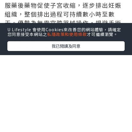
服藥後藥物促使子宮收縮，逐步排出妊娠
組織，整個排出過程可持續數小時至數
天。優勢為無需宮腔器械操作，規避手術
U Lifestyle 會使用Cookies來改善您的網站體驗，請確定
侵入性創傷;但孕周一旦超過49天，便不再
您同意接受本網站之
私隱政策和使用條款
才可繼續瀏覽。
適用該方案。
我已閱讀及同意
(二)
無痛人工流產手術
適用范圍更廣，停經10周內均可開展。手
術在靜脈麻醉下進行，術中無明顯痛感，
醫生借助專業器械清理宮腔內妊娠組織，
操作僅5-10分鍾。
優勢是整體成功率超95%，術後出血時間
短，診療過程可控;但該方式屬於宮腔有創
操作，存在器械操作帶來的相關損傷風
險。
藥物流產的短期與遠期潛在風險