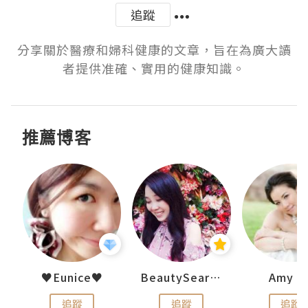
追蹤
分享關於醫療和婦科健康的文章，旨在為廣大讀
推薦博客
h 夏沫
♥Eunice♥
BeautySearch
Amy N
追蹤
追蹤
追蹤