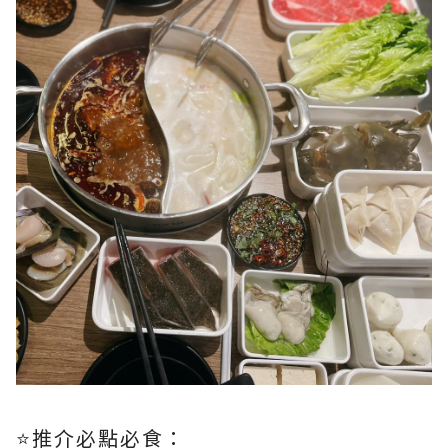
⭐️推介必點必食：