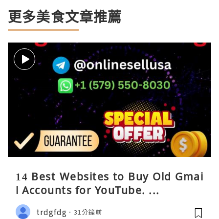
更多美食文章推薦
14 Best Websites to Buy Old Gmai
l Accounts for YouTube. ...
trdgfdg
31分鐘前