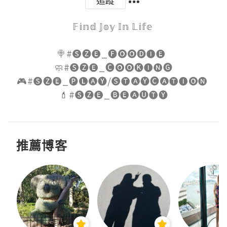
追蹤
𝔽𝕚𝕟𝕕 𝕁𝕠𝕪 𝕀𝕟 𝕃𝕚𝕗𝕖 

🍭#🅢🅩🅔_🅕🅞🅞🅓🅘🅔  

🧼#🅢🅩🅔_🅒🅞🅞🅚🅘🅝🅖

🎮#🅢🅩🅔_🅟🅛🅐🅨/🅢🅣🅐🅨🅒🅐🅣🅘🅞🅝 

💄#🅢🅩🅔_🅑🅔🅐🅤🅣🅨
推薦博客