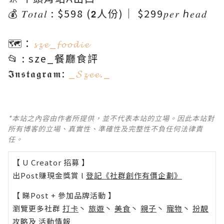
💰 𝑇𝑜𝑡𝑎𝑙 : $598 (𝟮人份)｜ $299𝑝𝑒𝑟 ℎ𝑒𝑎𝑑
🗺：
𝓼𝔃𝓮_𝓯𝓸𝓸𝓭𝓲𝓮
📂 :
sze_餐廳食評
𝕴𝖓𝖘𝖙𝖆𝖌𝖗𝖆𝖒
:
_𝓢𝔃𝓮𝓮._
*本站之內容由作者所提供，並不代表本站的立場。因此本站對
所有博客的立場、真實性、準確性及完整性不負任何法律責
任。
【 U Creator 招募 】
出Post賺現金獎賞 l
登記《社群創作有價企劃》
【 睇Post + 參加品牌活動 】
瀏覽更多社群
打卡
丶
旅遊
丶
美食
丶
親子
丶
寵物
丶
扮靚
攻略
及
活動情報