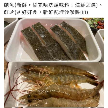
鮑魚(新鮮，涮完唔洗調味料！海鮮之選)、
鮮🦐(🦐好好食，新鮮配埋沙嗲醬👍🏻)