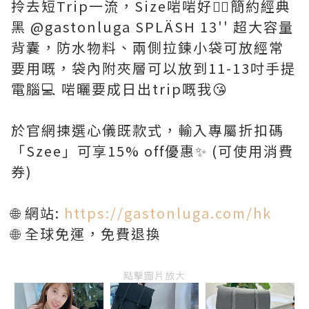
拎去短Trip一流，Size啱啱好👍🏻簡約經典
黑 @gastonluga SPLÄSH 13'' 超大容量
背囊，防水物料、兩側拉鍊小袋可放經常
要用嘅，袋內附夾層可以放到11-13吋手提
電腦💻 啱曬要成日出trip嘅我😘
於官網揀選心儀既款式，輸入專屬折扣碼
「Szee」可享15% off優惠✨ (可使用消費
券)
🌐 網站:
https://gastonluga.com/hk
🌐 全球免運，免費退換
點擊圖片放大