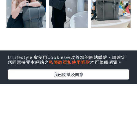
U Lifestyle 會使用Cookies來改善您的網站體驗，請確定
*本站之內容由作者所提供，並不代表本站的立場。因此本站對
您同意接受本網站之
私隱政策和使用條款
才可繼續瀏覽。
所有博客的立場、真實性、準確性及完整性不負任何法律責
任。
我已閱讀及同意
【 U Creator 招募 】
出Post賺現金獎賞 l
登記《社群創作有價企劃》
【 睇Post + 參加品牌活動 】
瀏覽更多社群
打卡
丶
旅遊
丶
美食
丶
親子
丶
寵物
丶
扮靚
攻略
及
活動情報
U Blog開咗WhatsApp啦！發掘更多吃喝玩樂資訊！