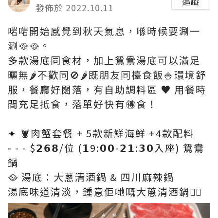
追蹤
發佈於 2022.10.11
啱啱
開始感覺到秋天氣息，喺時候要涮一
涮🥘🥘。
多款湯底同食材，加上
鴛鴦湯底可以滿足
曬無🌶️不歡同🚫🌶️既朋友同檯食飯🍚環境
舒
服，餐廳好闊落，有自助調料區 ♥️ 用餐時
間充足抵食，落單好快有🉐️食！
✦ 🦞肉蟹套餐 + 5款新鮮海鮮 +4款配料
- - - $𝟮𝟲𝟴/位 (𝟭9:𝟬𝟬-𝟮𝟭:𝟯𝟬入座) 鴛鴦
鍋
🥘 湯底：大蔥清酒鍋 & 四川麻辣鍋
湯底味道清淡，鍾意佢哋嘅大蔥清酒鍋👍🏻