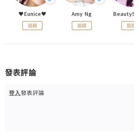
h 夏沫
♥Eunice♥
Amy Ng
追蹤
追蹤
追蹤
發表評論
登入
發表評論