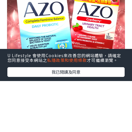
U Lifestyle 會使用Cookies來改善您的網站體驗，請確定
您同意接受本網站之
私隱政策和使用條款
才可繼續瀏覽。
我已閱讀及同意
最近認識了AZO這個品牌。
AZO是全球No.1女性私密保健品牌，No.1
醫生推薦，及是市場唯一有臨床實證可以
改善私密問題(孕婦合用)，非常專業。既然
是連孕婦也合用，即是成份安全，無副作