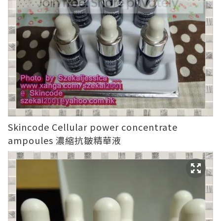
Skincode Cellular power concentrate
ampoules 濃縮抗皺精華液