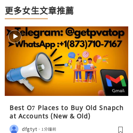
更多女生文章推薦
Best O7 Places to Buy Old Snapch
at Accounts (New & Old)
dfgtyt
1分鐘前