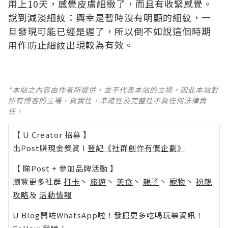
用上10天，感覺皮膚細緻了，而且有收緊感覺。
說到減淡細紋：興幸是暫時沒有明顯的細紋，一
旦發現可能已經是遲了，所以倒不如說這個時期
用作防止細紋出現較為有效。
*本站之內容由作者所提供，並不代表本站的立場。因此本站對
所有博客的立場、真實性、準確性及完整性不負任何法律責
任。
【 U Creator 招募 】
出Post賺現金獎賞 l
登記《社群創作有價企劃》
【 睇Post + 參加品牌活動 】
瀏覽更多社群
打卡
丶
旅遊
丶
美食
丶
親子
丶
寵物
丶
扮靚
攻略
及
活動情報
U Blog開咗WhatsApp啦！發掘更多吃喝玩樂資訊！