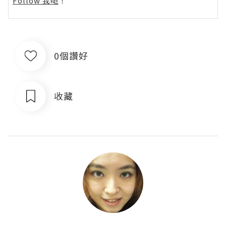
Follow 我哋
！
0個讚好
收藏