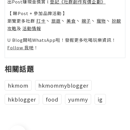
出Post賺現金獎賞 l
登記《社群創作有價企劃》
【 睇Post + 參加品牌活動 】
瀏覽更多社群
打卡
丶
旅遊
丶
美食
丶
親子
丶
寵物
丶
扮靚
攻略
及
活動情報
U Blog開咗WhatsApp啦！發掘更多吃喝玩樂資訊！
Follow 我哋
！
相關話題
hkmom
hkmommyblogger
hkblogger
food
yummy
ig