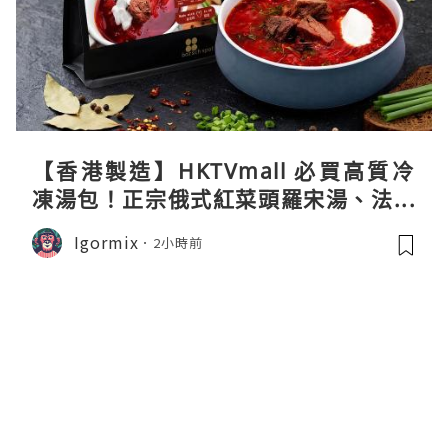
【香港製造】HKTVmall 必買高質冷
凍湯包！正宗俄式紅菜頭羅宋湯、法式
龍蝦濃湯與生酮膠原蛋白骨頭湯全攻略
Igormix
2小時前