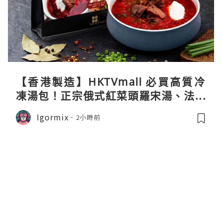
【香港製造】HKTVmall 必買高質冷
凍湯包！正宗俄式紅菜頭羅宋湯、法式
龍蝦濃湯與生酮膠原蛋白骨頭湯全攻略
Igormix
2小時前