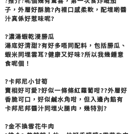
?
推介
?
呢個幾有驚喜，第一次食炸嘅茄
子，外層好酥脆?內裡口感柔軟，配埋啲醬
汁真係好惹味呢?
?濃湯蝦乾浸勝瓜
湯底好清甜?有好多唔同配料，包括勝瓜、
蝦米同埋雲耳?健康又好味?所以我幾鍾意
食呢個！
?卡邦尼小甘筍
賣相好可愛?好似一條條紅蘿蔔咁??外層好
香脆可口，好似鹹水角咁，但入邊內餡有
卡邦尼邦醬汁同埋火腿肉，幾特別?
?金不換雪花牛肉