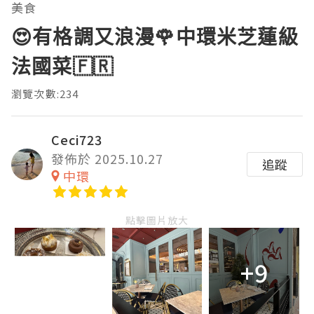
美食
😍有格調又浪漫🌹中環米芝蓮級
法國菜🇫🇷
瀏覽次數:234
Ceci723
發佈於 2025.10.27
追蹤
中環
點擊圖片放大
+9