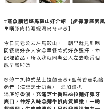
#
蒸魚腩爸媽馬鞍山好介紹
【🌾禪意庭園風
🌳嘆
豚肉特濃蝦湯烏冬🦐🍜
】
今日同老公去左馬鞍山，一朝早就見到呢
間餐廳好多人食🤗早餐款式好多選擇，仲
配埋飲品，所以我就同老公入左去嘆番個
靚早餐啦😍
🌸薄牛扒韓式芝士拉麵🧀🍜+藍莓香蕉乳酪
奶昔（海鹽芝士奶蓋）+追加雞扒
湯底好香濃，
充滿芝士香味🧀拉麵好彈牙
爽口，仲好入味🤗薄牛扒肉質鮮嫩，一啲
都唔韌，牛肉味濃郁！另外我都追加左一