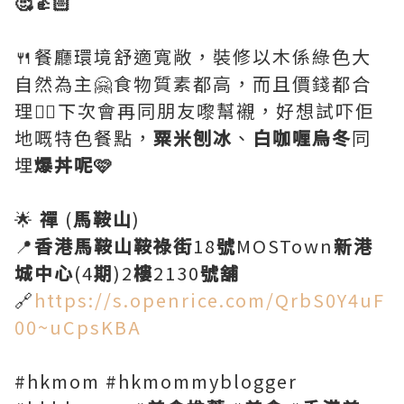
🥰👍🏻
🍴餐廳環境舒適寬敞，裝修以木係綠色大
自然為主🤗食物質素都高，而且價錢都合
理👍🏻下次會再同朋友嚟幫襯，好想試吓佢
地嘅特色餐點，
粟米刨冰
、
白咖喱烏冬
同
埋
爆丼呢🩷
🌟
禪
(
馬鞍山
)
📍
香港馬鞍山鞍祿街
18
號
MOSTown
新港
城中心
(4
期
)2
樓
2130
號舖
🔗
https://s.openrice.com/QrbS0Y4uF
00~uCpsKBA
#hkmom #hkmommyblogger