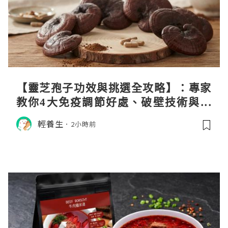
【靈芝孢子功效與挑選全攻略】：專家
教你4大免疫調節好處、破壁技術與挑
選秘訣
輕養生
2小時前