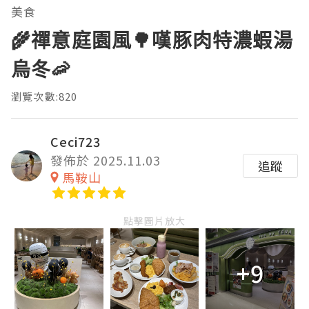
美食
🌾禪意庭園風🌳嘆豚肉特濃蝦湯
烏冬🦐
瀏覽次數:820
Ceci723
發佈於 2025.11.03
追蹤
馬鞍山
點擊圖片放大
+9