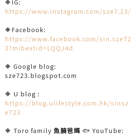
🔶IG:
https://www.instagram.com/sze7.23/
🔶Facebook:
https://www.facebook.com/sin.sze72
3?mibextid=LQQJ4d
🔶 Google blog:
sze723.blogspot.com
🔶 U blog :
https://blog.ulifestyle.com.hk/sinsz
e723
🔶 Toro family
魚腩爸媽
🐟 YouTube: