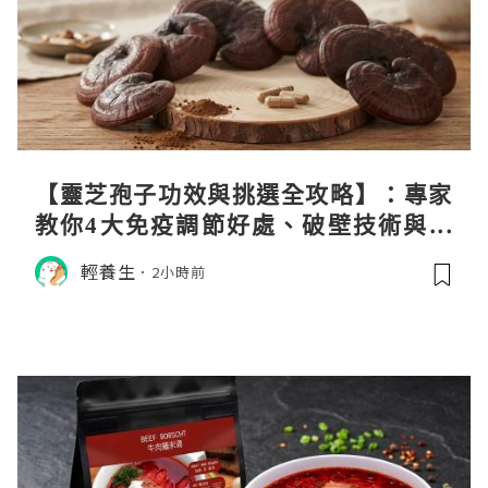
【靈芝孢子功效與挑選全攻略】：專家
教你4大免疫調節好處、破壁技術與挑
選秘訣
輕養生
2小時前