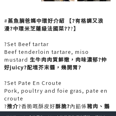
#
蒸魚腩爸媽中環好介紹
【?有格調又浪
漫?中環米芝蓮級法國菜??
?
】
?Set Beef tartar
Beef tenderloin tartare, miso
mustard
生牛肉肉質鮮嫩，肉味濃郁?仲
好juicy?配埋芥末醬，幾開胃?
?Set Pate En Croute
Pork, poultry and foie gras, pate en
croute
?
推介
?香脆嘅酥皮好
酥脆?
內餡係
豬肉、鵝
肝等等，香氣撲鼻，肉味超豐富?口感味道