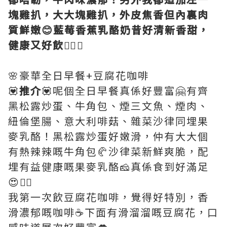
塊雞扒，大大塊雞扒，外皮焦香但內裏肉
質鮮嫩😊藍莓香蕉乳酪奶昔好清新香甜，
健康又好飲👍🏻🥰
🌸豪華全日早餐+豆腐花咖啡
💟
推介
💟呢個全日早餐真係好豐富🤗有齊
黑松露炒蛋、牛角包、煙三文魚、煙肉、
紐倫堡腸、意大利啡菇、雜菜沙律同埋果
麥乳酪！黑松露炒蛋好嫩滑，仲有大大個
有熱辣辣嘅牛角包🥐沙律菜新鮮爽脆，配
埋有益健康嘅果麥乳酪🧀真係食到好滿足
😍👍🏻
我第一次飲豆腐花咖啡，覺得好特別，香
滑濃郁嘅咖啡☕️下面有滑溜溜嘅豆腐花，口