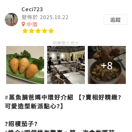
Ceci723
發佈於 2025.10.22
追蹤
中環
點擊圖片放大
+8
#
蒸魚腩爸媽中環好介紹
【?賣相好精緻?
可愛造型新派點心?】
?招積茄子?