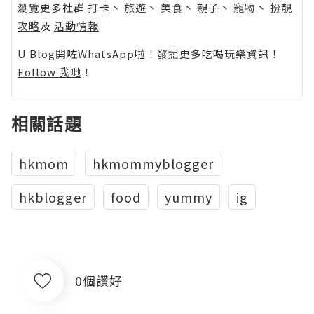
瀏覽更多社群
打卡
丶
旅遊
丶
美食
丶
親子
丶
寵物
丶
扮靚
攻略
及
活動情報
U Blog開咗WhatsApp啦！發掘更多吃喝玩樂資訊！
Follow 我哋
！
相關話題
hkmom
hkmommyblogger
hkblogger
food
yummy
ig
0個讚好