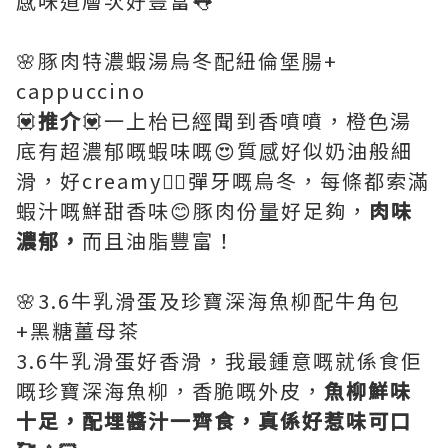
感味道層次好豐富👅
🌸豚肉特濃蝦湯烏冬配紐倫堡腸+
cappuccino
💟
推介
💟一上枱已經聞到香噴噴，橙色湯
底有超濃郁嘅蝦味嘅😍質感好似奶油般細
滑，好creamy👍🏻彈牙嘅烏冬，每條都索滿
蝦汁嘅鮮甜香味😊豚肉份量好足夠，
肉味
濃郁，
而且油脂豐富！
🌸3.6牛乳滑蛋及珍寶深海魚柳配牛角包
+黑糖薑母茶
3.6牛乳滑蛋好香滑，我最鍾意嘅就係食佢
嘅珍寶深海魚柳，香脆嘅外皮，
魚柳鮮味
十足，配埋醬汁一齊食，真係好惹味可口