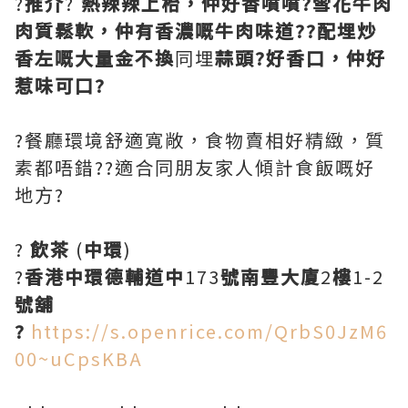
?
推介
?
熱辣辣上枱，仲好香噴噴?雪花牛肉
肉質鬆軟，仲有香濃嘅牛肉味道??配埋炒
香左嘅大量金不換
同埋
蒜頭?好香口，仲好
惹味可口?
?餐廳環境舒適寬敞，食物賣相好精緻，質
素都唔錯??適合同朋友家人傾計食飯嘅好
地方?
?
飲茶
(
中環
)
?
香港中環德輔道中
173
號南豐大廈
2
樓
1-2
號舖
?
https://s.openrice.com/QrbS0JzM6
00~uCpsKBA