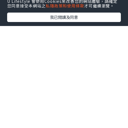
U Lifestyle 會使用Cookies來改善您的網站體驗，請確定
層次都好豐富??
您同意接受本網站之
私隱政策和使用條款
才可繼續瀏覽。
我已閱讀及同意
?Set Beef Filet
Angus beef tenderloin, Bearnaise
sauce
?
推介
?
安格斯牛肉生熟度啱啱好?外層烤到
微焦香，但入面嘅肉質粉嫩，肉汁滿滿?配
埋蛋黃醬一齊食，特別滋味??
?Grilled Fish, vierge sauce
魚肉肉質鮮嫩又滑溜，魚皮微微焦香?仲有
新鮮嘅配菜?配埋蕃茄特製嘅醬汁，味道真
係幾夾?
甜品
時間，
經理會拎哂
5
款甜品逐一介紹，