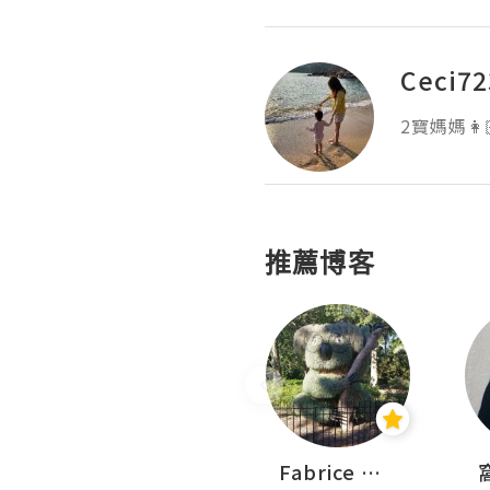
Ceci72
推薦博客
Sohyeon_sharing
Fabrice 嚐味