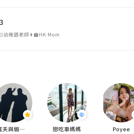
3
窩夫與蝦子餅
戀吃車媽媽
Poyee