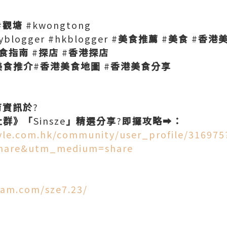
#
觀塘
#kwongtong
logger #hkblogger #
美食推薦
#
美食
#
香港
食指南
#
探店
#
香港探店
美食推介
#
香港美食地圖
#
香港美食分享
育資訊於
?
社群》「
Sinsze
」精選分享
?
即攞攻略
➡️
：
tyle.com.hk/community/user_profile/316975
hare&utm_medium=share
ram.com/sze7.23/