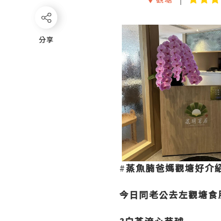
分享
分享
#
蒸魚腩爸媽觀塘好介
今日同老公去左觀塘食
?白茶流心芋球