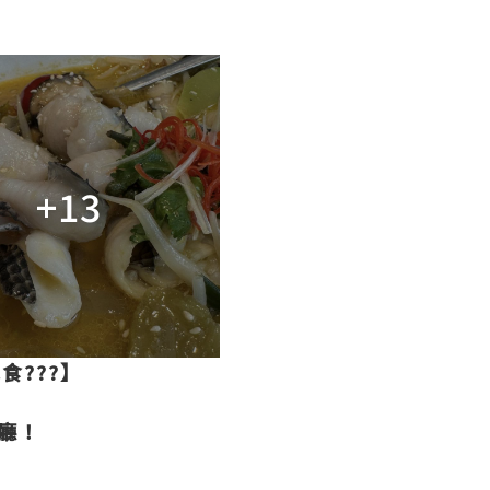
+13
食???】
廳！