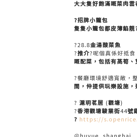
大大隻好飽滿嘅菜肉雲
?招牌小籠包
隻隻小籠包都皮薄餡靚
?28.8
金湯酸菜魚
?
推介
?呢個真係好抵食
嘅配菜，包括有萵筍、
?餐廳環境舒適寬敞，
間，仲提供玩樂設施，適合
?
滬玥茗居
(
觀塘
)
?
香港觀塘駿業街
44
號
?
https://s.openri
@huyue_shanghai