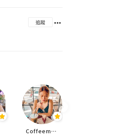
追蹤
Coffeemeetjojo
艾華斯@鄭大小姐工房