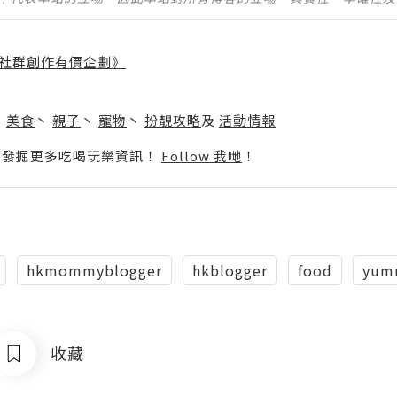
社群創作有價企劃》
】
丶
美食
丶
親子
丶
寵物
丶
扮靚攻略
及
活動情報
p啦！發掘更多吃喝玩樂資訊！
Follow 我哋
！
hkmommyblogger
hkblogger
food
yum
收藏