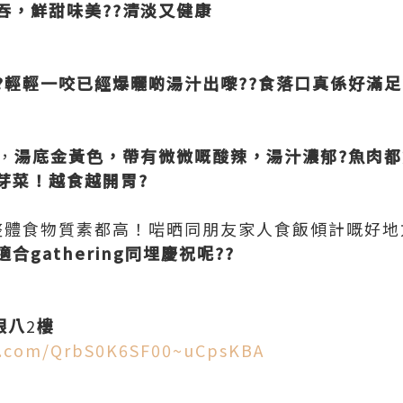
吞，鮮甜味美??清淡又健康
?輕輕一咬已經爆曬啲湯汁出嚟??食落口真係好滿足
，
湯底金黃色，帶有微微嘅酸辣，湯汁濃郁?魚肉
芽菜！越食越開胃?
整體食物質素都高！啱晒同朋友家人食飯傾計嘅好地
gathering同埋慶祝呢??
銀八
2
樓
ce.com/QrbS0K6SF00~uCpsKBA