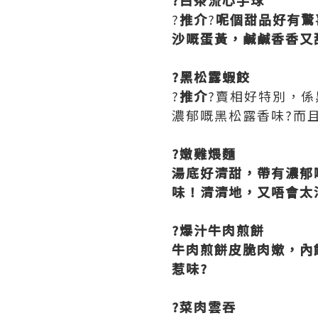
?
推介
?
呢個甜品好有驚
沙嘅蛋黃，鹹鹹香香又
?黑松露蝦餃
?
推介
?賣相好特別，
濃郁嘅黑松露香味?而
?嫩雞煨麵
湯底好清甜，帶有濃郁
味！清清地，又唔會太
?爆汁牛肉煎餅
牛肉煎餅皮脆肉嫰，內
惹味?
?菜肉雲吞