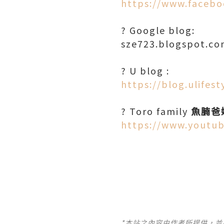
https://www.facebo
? Google blog:
sze723.blogspot.c
? U blog :
https://blog.ulifes
? Toro family
魚腩爸
https://www.youtu
*本站之內容由作者所提供，