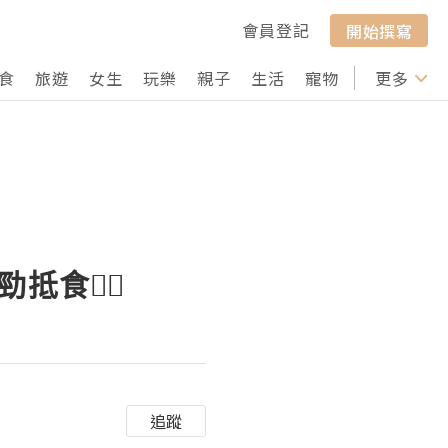
會員登記
開始撰寫
食
旅遊
女生
玩樂
親子
生活
寵物
行山
更多
打卡
抵食👍🏻
追蹤