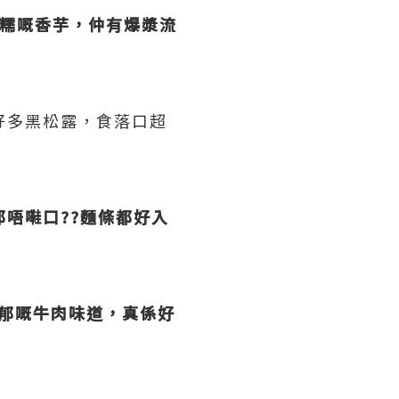
軟糯嘅香芋，仲有爆漿流
好多黑松露，食落口超
唔嚡口??麵條都好入
郁嘅牛肉味道，真係好