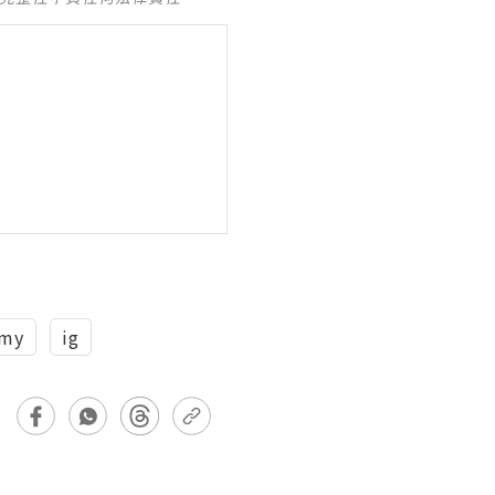
my
ig