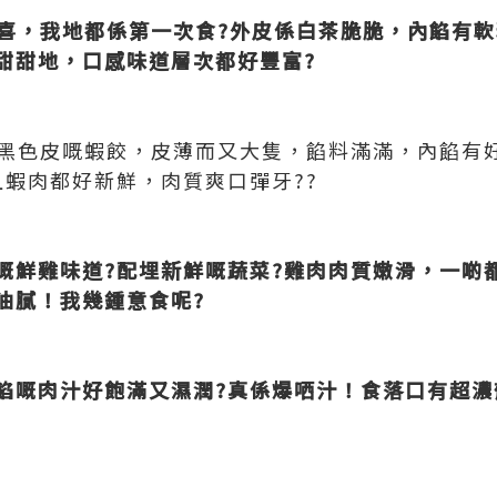
喜，我地都係第一次食?外皮係白茶脆脆，內餡有
甜甜地，口感味道層次都好豐富?
係黑色皮嘅蝦餃，皮薄而又大隻，餡料滿滿，內餡有
且蝦肉都好新鮮，肉質爽口彈牙??
嘅鮮雞味道?配埋新鮮嘅蔬菜?雞肉肉質嫩滑，一啲都
油膩！我幾鍾意食呢?
餡嘅肉汁好飽滿又濕潤?真係爆哂汁！食落口有超濃