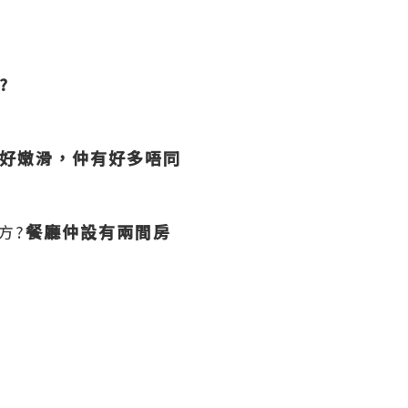
?
都好嫩滑，仲有好多唔同
方?
餐廳仲設有兩間房