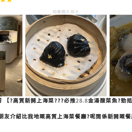
點擊圖片放大
紹
【?高質新開上海菜???必推
28.8
金湯酸菜魚?勁抵
朋友介紹比我地嘅高質上海菜餐廳?呢間係新開嘅餐