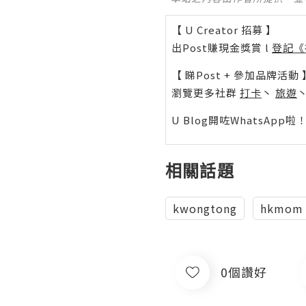
【 U Creator 招募 】
出Post賺現金獎賞 l
登記《
【 睇Post + 參加品牌活動 
瀏覽更多社群
打卡
丶
旅遊
U Blog開咗WhatsAp
相關話題
kwongtong
hkmom
0個讚好