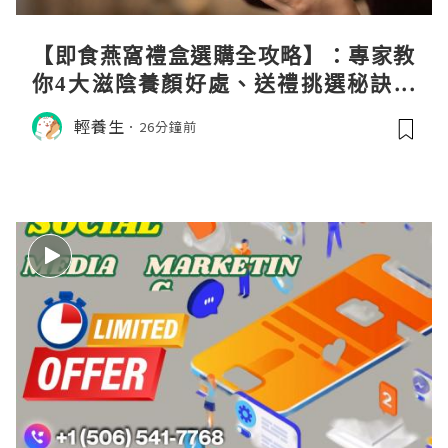
【即食燕窩禮盒選購全攻略】：專家教
你4大滋陰養顏好處、送禮挑選秘訣與
日常食用心得
輕養生
26分鐘前