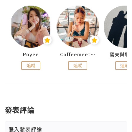
Poyee
Coffeemeetjojo
窩夫與蝦
追蹤
追蹤
追蹤
發表評論
登入
發表評論