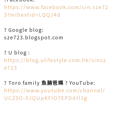
https://www.facebook.com/sin.sze72
3?mibextid=LQQJ4d
? Google blog:
sze723.blogspot.com
? U blog :
https://blog.ulifestyle.com.hk/sinsz
e723
? Toro family
魚腩爸媽
? YouTube:
https://www.youtube.com/channel/
UCZ5O-0JQUpKFIO7EPDAtl1g