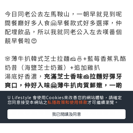
今日同老公去左馬鞍山，一朝早就見到呢
間餐廳好多人食🤗早餐款式好多選擇，仲
配埋飲品，所以我就同老公入左去嘆番個
靚早餐啦😍
🌸薄牛扒韓式芝士拉麵🧀🍜+藍莓香蕉乳酪
奶昔（海鹽芝士奶蓋）+追加雞扒
湯底好香濃，
充滿芝士香味🧀拉麵好彈牙
爽口，仲好入味🤗薄牛扒肉質鮮嫩，一啲
都唔韌，牛肉味濃郁！另外我都追加左一
U Lifestyle 會使用Cookies來改善您的網站體驗，請確定
塊雞扒，大大塊雞扒，外皮焦香但內裏肉
您同意接受本網站之
私隱政策和使用條款
才可繼續瀏覽。
質鮮嫩😊藍莓香蕉乳酪奶昔好清新香甜，
我已閱讀及同意
健康又好飲👍🏻🥰