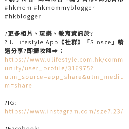
#hkmom #hkmommyblogger
#hkblogger
?
更多相片、玩樂、教育資訊於
?
? U Lifestyle App
《社群》「
Sinsze
」精
選分享
?
即攞攻略
➡️
：
https://www.ulifestyle.com.hk/comm
unity/user_profile/316975?
utm_source=app_share&utm_mediu
m=share
?IG:
https://www.instagram.com/sze7.23/
?Facebook: