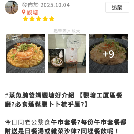
發佈於 2025.10.04
追蹤
觀塘
點擊圖片放大
+9
#
蒸魚腩爸媽觀塘好介紹
【觀塘工厦區餐
廳?必食蓬鬆脹卜卜梳乎厘?】
今日同老公黎食
午市套餐?每份午市套餐都
附送是日餐湯或雜菜沙律?同埋餐飲呢！