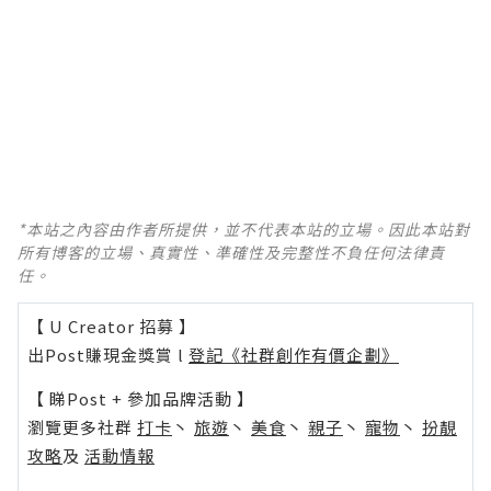
*本站之內容由作者所提供，並不代表本站的立場。因此本站對
所有博客的立場、真實性、準確性及完整性不負任何法律責
任。
【 U Creator 招募 】
出Post賺現金獎賞 l
登記《社群創作有價企劃》
【 睇Post + 參加品牌活動 】
瀏覽更多社群
打卡
丶
旅遊
丶
美食
丶
親子
丶
寵物
丶
扮靚
攻略
及
活動情報