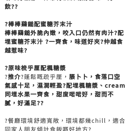
飲??
?棒棒鷄鎚配蜜糖芥末汁
棒棒鷄鎚外脆內嫩，咬入口仍然有肉汁?配
埋蜜糖芥末汁 ?一齊食，味道好夾?仲越食
越惹味?
?原味梳乎厘配楓糖漿
?
推介
?蓬鬆嘅疏乎厘，
脹卜卜，食落口空
氣感十足，濕潤輕盈?配埋楓糖漿、cream
同埋水果一齊食，甜度啱啱好，甜而不
膩，好滿足??
?餐廳環境舒適寬敞，環境都幾chill，適合
同家人朋友傾計食飯嘅好地方?