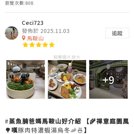
瀏覽次數:808
Ceci723
發佈於 2025.11.03
追蹤
馬鞍山
點擊圖片放大
+9
#
蒸魚腩爸媽馬鞍山好介紹
【🌾禪意庭園風
🌳嘆
豚肉特濃蝦湯烏冬🦐🍜
】