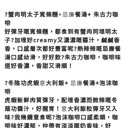
?蟹肉明太子寬條麵
+忌廉
餐湯+ 朱古力咖
啡
好彈牙嘅寬條麵，都食到有蟹肉同埋明太
子?加埋好creamy又濃濃嘅醬汁，鹹鹹香
香，口感層次都好豐富呢?熱辣辣嘅忌廉餐
湯口感幼滑，好好飲?朱古力咖啡，咖啡味
道好香濃，香甜又滑順！
?冬陰功虎蝦
意
大利飯+
忌廉
餐湯+泡沫咖
啡
虎蝦新鮮肉質彈牙，配埋香濃而微辣嘅冬
蔭功醬汁，好醒胃！
意
大利飯粒彈牙又入
味?我幾鍾意食呢?泡沫咖啡口感柔順，咖
啡味好濃郁，仲帶有淡淡嘅奶香味，好