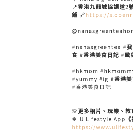
📍
香港九龍城協調道
2
舖
🔗
https://s.ope
@nanasgreenteah
#nanasgreentea #
我
食
#
香港美食日記
#
啟
#hkmom #hkmommyb
#yummy #ig #
香港美
#香港美食日記
🌸
更多相片、玩樂、教
🔶 U Lifestyle App
《
https://www.ulifes