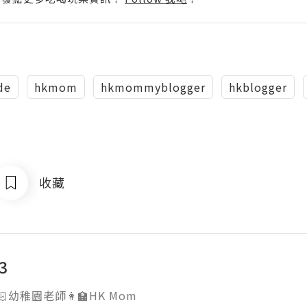
de
hkmom
hkmommyblogger
hkblogger
收藏
3