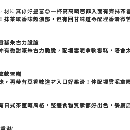
，材料真係好豐富😍
一杯高高嘅芭菲入面有齊抹茶雪
！抹茶嘅香味超濃郁，但有回甘味道👅配埋香滑微苦
軟雪糕朱古力脆脆
仲有微甜嘅朱古力脆脆，配埋雲呢拿軟雪糕，唔會太甜
拿軟雪糕
味，再帶有豆香味道🫘入口好柔滑！仲配埋雲呢拿
有日式茶室嘅風格，整體食物質素都好出色，餐廳
(
香港
)