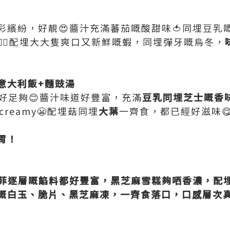
色彩繽紛，好靚😍醬汁充滿蕃茄嘅酸甜味🍅同埋豆
🏻配埋大大隻爽口又新鮮嘅蝦，同埋彈牙嘅烏冬，
意大利飯+麵豉湯
o份量好足夠😊醬汁味道好豐富，充滿
豆乳同埋芝士嘅香
creamy😬配埋菇同埋
大葉
一齊食，都已經好滋味😋
胃！
芭菲逐層嘅餡料都好豐富，黑芝麻雪糕夠哂香濃，配
嘅白玉、脆片、黑芝麻凍，一齊食落口，口感層次