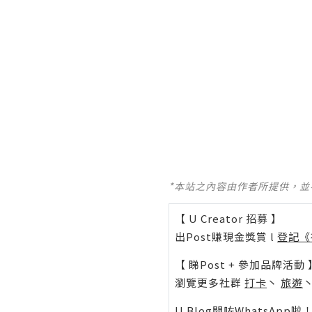
*本站之內容由作者所提供，
【 U Creator 招募 】
出Post賺現金獎賞 l
登記《
【 睇Post + 參加品牌活動 
瀏覽更多社群
打卡
丶
旅遊
U Blog開咗WhatsAp