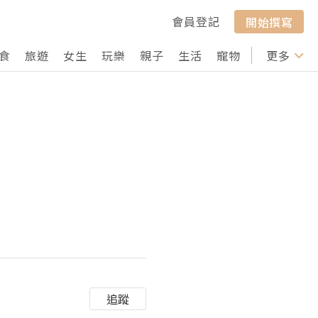
會員登記
開始撰寫
食
旅遊
女生
玩樂
親子
生活
寵物
行山
更多
打卡
追蹤