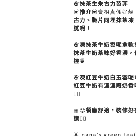
🌸抹茶生朱古力芭菲
💟
推介
💟賣相真係好靚
古力、脆片同埋抹茶凍
膩呢！
🌸凍抹茶牛奶雲呢拿
抹茶牛奶茶味好香濃，
控🍵
🌸凍紅豆牛奶白玉雲呢
紅豆牛奶有濃濃嘅奶香
👍🏻
🎀😊
餐廳舒適，裝修好
讚
👍🏻
🌟 nana's green tea