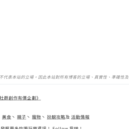
並不代表本站的立場。因此本站對所有博客的立場、真實性、準確性
社群創作有價企劃》
】
丶
美食
丶
親子
丶
寵物
丶
扮靚攻略
及
活動情報
p啦！發掘更多吃喝玩樂資訊！
Follow 我哋
！