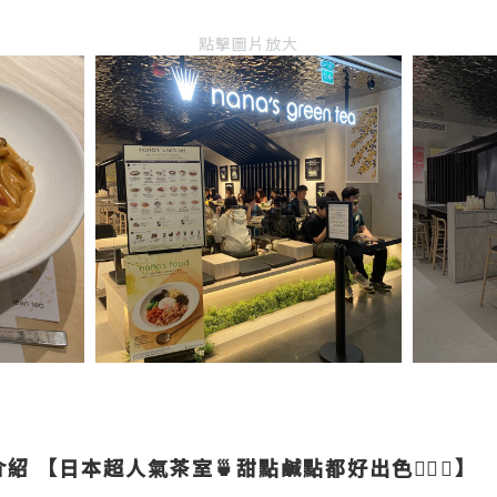
點擊圖片放大
介紹
【日本超人氣茶室🍵甜點鹹點都好出色👍🏻💖】