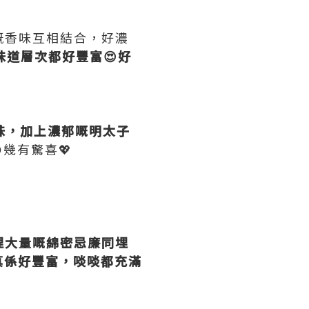
乳嘅香味互相結合，好濃
味道層次都好豐富😍好
味，加上濃郁嘅明太子
幾有驚喜💖
埋大量嘅綿密忌廉同埋
真係好豐富，啖啖都充滿