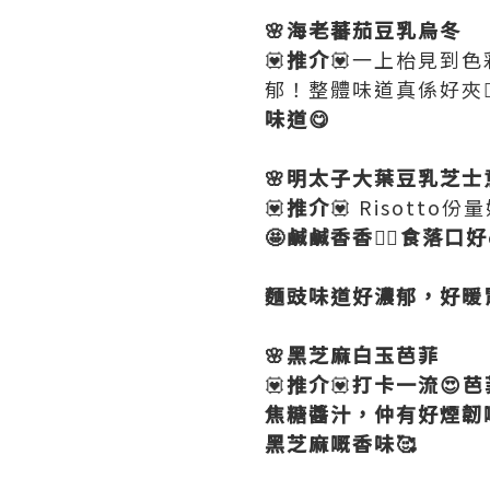
🌸海老蕃茄豆乳烏冬
💟
推介
💟一上枱見到
郁！整體味道真係好夾
味道😋
🌸明太子大葉豆乳芝士
💟
推介
💟 Risott
🤩鹹鹹香香👍🏻食落口好
麵豉味道好濃郁，好暖
🌸黑芝麻白玉芭菲
💟
推介
💟
打卡一流😍
焦糖醬汁，仲有好煙韌
黑芝麻嘅香味🥰