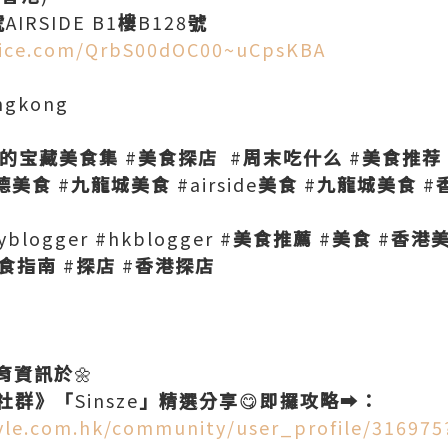
號
AIRSIDE B1
樓
B128
號
nrice.com/QrbS00dOC00~uCpsKBA
ongkong
的宝藏美食集
#
美食探店
#
周末吃什么
#
美食推荐
德美食
#
九龍城美食
#airside
美食
#
九龍城美食
#
logger #hkblogger #
美食推薦
#
美食
#
香港
食指南
#
探店
#
香港探店
育資訊於
🌼
社群》「
Sinsze
」精選分享
😋
即攞攻略
➡️
：
tyle.com.hk/community/user_profile/316975