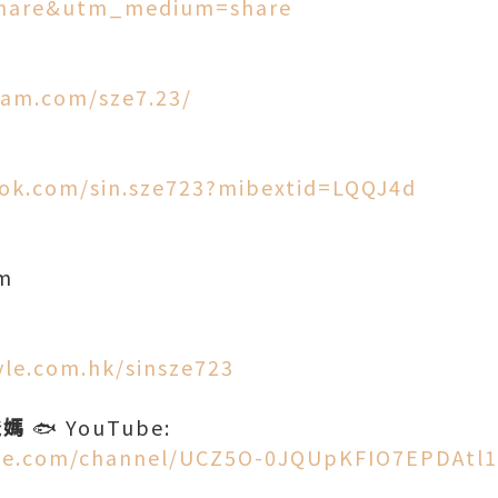
hare&utm_medium=share
ram.com/sze7.23/
ok.com/sin.sze723?mibextid=LQQJ4d
om
tyle.com.hk/sinsze723
爸媽
🐟 YouTube:
be.com/channel/UCZ5O-0JQUpKFIO7EPDAtl