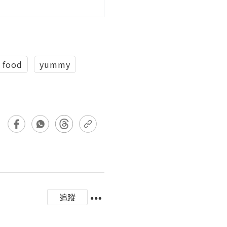
food
yummy
追蹤