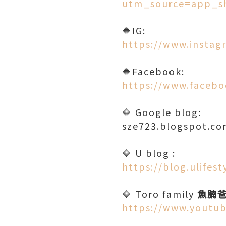
utm_source=app_s
🔶IG:
https://www.instag
🔶Facebook:
https://www.facebo
🔶 Google blog:
sze723.blogspot.c
🔶 U blog :
https://blog.ulifes
🔶 Toro family
魚腩
https://www.youtu