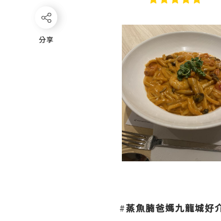
分享
分享
#
蒸魚腩爸媽九龍城好