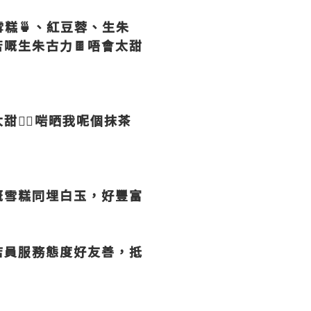
糕🍵、紅豆蓉、生朱
嘅生朱古力🍫唔會太甜
👍🏻啱晒我呢個抹茶
嘅雪糕同埋白玉，好豐富
店員服務態度好友善，抵