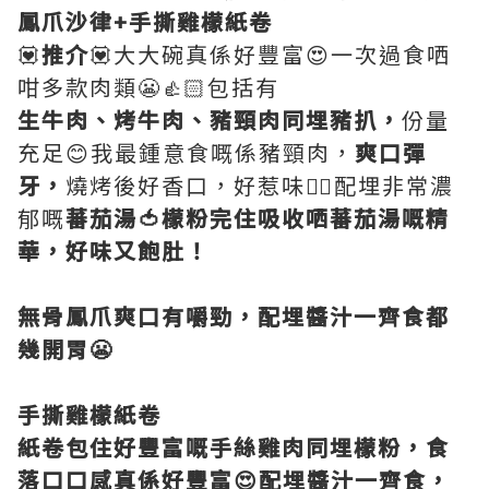
鳳爪沙律+手撕雞檬紙卷
💟
推介
💟大大碗真係好豐富😍一次過食哂
咁多款肉類😬👍🏻包括有
生牛肉、烤牛肉、豬頸肉同埋豬扒，
份量
充足😊我最鍾意食嘅係豬頸肉，
爽口彈
牙，
燒烤後好香口，好惹味👍🏻配埋非常濃
郁嘅
蕃茄湯🍅檬粉完住吸收哂蕃茄湯嘅精
華，好味又飽肚！
無骨鳳爪爽口有嚼勁，配埋醬汁一齊食都
幾開胃😬
手撕雞檬紙卷
紙卷包住好豐富嘅手絲雞肉同埋檬粉，食
落口口感真係好豐富😍配埋醬汁一齊食，