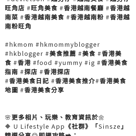
旺角店
#
旺角美食
#
香港越南餐廳
#
香港越
南菜
#
香港越南美食
#
香港越南粉
#
香港越
南粉旺角
#hkmom #hkmommyblogger
#hkblogger #
美食推薦
#
美食
#
香港美
食
#
香港
#food #yummy #ig #
香港美食
指南
#
探店
#
香港探店
#
香港美食日記
#
香港美食推介
#
香港美食
地圖
#
香港美食分享
🌸
更多相片、玩樂、教育資訊於
🌼
🔶 U Lifestyle App
《社群》「
Sinsze
」
精選分享
😋
即攞攻略
➡️
：