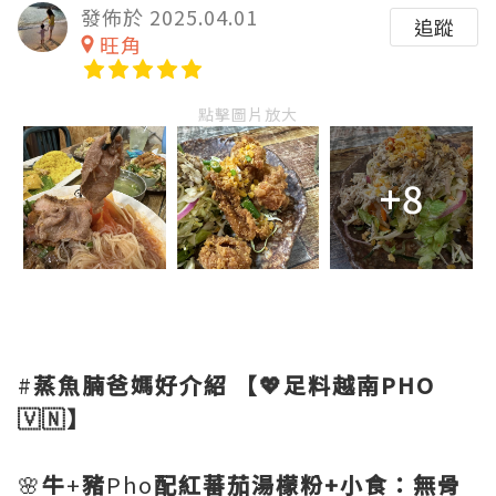
發佈於 2025.04.01
追蹤
旺角
點擊圖片放大
+8
#
蒸魚腩爸媽好介紹
【💖足料越南PHO
🇻🇳】
🌸
牛
+
豬
Pho
配紅蕃茄湯檬粉+小食：無骨