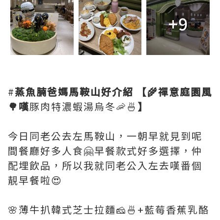
+9
#
蒸魚腩爸媽馬鞍山好介紹
【🌾禪意庭園風
🌳嘆
豚肉特濃蝦湯烏冬🦐🍜
】
今日同老公去左馬鞍山，一朝早就見到呢
間餐廳好多人食🤗早餐款式好多選擇，仲
配埋飲品，所以我就同老公入左去嘆番個
靚早餐啦😍
🌸薄牛扒韓式芝士拉麵🧀🍜+藍莓香蕉乳酪