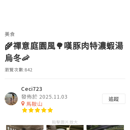
美食
🌾禪意庭園風🌳嘆豚肉特濃蝦湯
烏冬🦐
瀏覽次數:842
Ceci723
發佈於 2025.11.03
追蹤
馬鞍山
點擊圖片放大