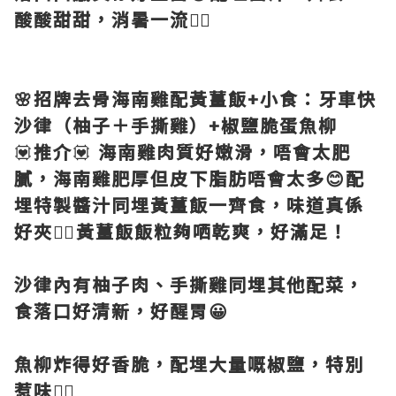
酸酸甜甜，消暑一流👍🏻
🌸招牌去骨海南雞配黃薑飯+小食：牙車快
沙律（柚子＋手撕雞）+椒鹽脆蛋魚柳
💟
推介
💟
海南雞肉質好嫩滑，唔會太肥
膩，海南雞肥厚但皮下脂肪唔會太多😊配
埋特製醬汁同埋黃薑飯一齊食，味道真係
好夾👍🏻黃薑飯飯粒夠哂乾爽，好滿足！
沙律內有柚子肉、手撕雞同埋其他配菜，
食落口好清新，好醒胃😀
魚柳炸得好香脆，配埋大量嘅椒鹽，特別
惹味👍🏻