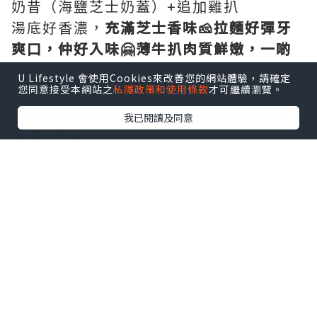
奶昔（海鹽芝士奶蓋）+追加雞扒
湯底好香濃，
充滿芝士香味🧀拉麵好彈牙
爽口，仲好入味🤗薄牛扒肉質鮮嫩，一啲
都唔韌，牛肉味濃郁！另外我都追加左一
U Lifestyle 會使用Cookies來改善您的網站體驗，請確定
塊雞扒，大大塊雞扒，外皮焦香但內裏肉
您同意接受本網站之
私隱政策和使用條款
才可繼續瀏覽。
質鮮嫩😊藍莓香蕉乳酪奶昔好清新香甜，
我已閱讀及同意
健康又好飲👍🏻🥰
🌸豪華全日早餐+豆腐花咖啡
💟
推介
💟呢個全日早餐真係好豐富🤗有齊
黑松露炒蛋、牛角包、煙三文魚、煙肉、
紐倫堡腸、意大利啡菇、雜菜沙律同埋果
麥乳酪！黑松露炒蛋好嫩滑，仲有大大個
有熱辣辣嘅牛角包🥐沙律菜新鮮爽脆，配
埋有益健康嘅果麥乳酪🧀真係食到好滿足