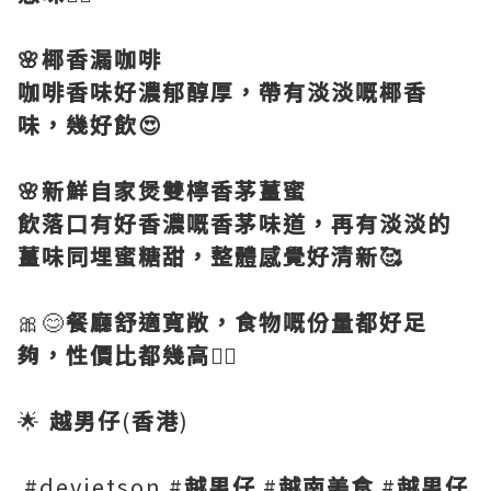
🌸椰香漏咖啡
咖啡香味好濃郁醇厚，帶有淡淡嘅椰香
味，幾好飲😍
🌸新鮮自家煲雙檸香茅薑蜜
飲落口有好香濃嘅香茅味道，再有淡淡的
薑味同埋蜜糖甜，整體感覺好清新🥰
🎀😊
餐廳舒適寬敞，食物嘅份量都好足
夠，性價比都幾高
👍🏻
🌟
越男仔
(
香港
)
#devietson #
越男仔
#
越南美食
#
越男仔