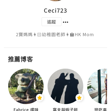
Ceci723
追蹤
推薦博客
Fabrice 嚐味
窩夫與蝦子餅
戀吃車