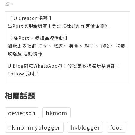
任。
【 U Creator 招募 】
出Post賺現金獎賞 l
登記《社群創作有價企劃》
【 睇Post + 參加品牌活動 】
瀏覽更多社群
打卡
丶
旅遊
丶
美食
丶
親子
丶
寵物
丶
扮靚
攻略
及
活動情報
U Blog開咗WhatsApp啦！發掘更多吃喝玩樂資訊！
Follow 我哋
！
相關話題
devietson
hkmom
hkmommyblogger
hkblogger
food