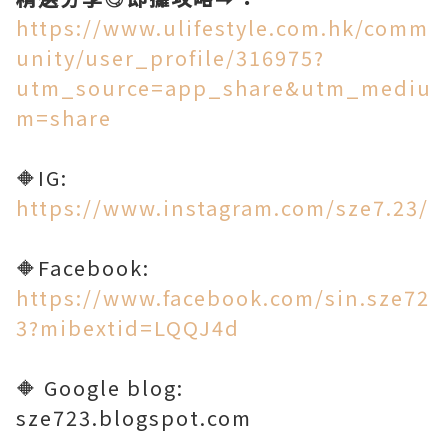
https://www.ulifestyle.com.hk/comm
unity/user_profile/316975?
utm_source=app_share&utm_mediu
m=share
🔶IG:
https://www.instagram.com/sze7.23/
🔶Facebook:
https://www.facebook.com/sin.sze72
3?mibextid=LQQJ4d
🔶 Google blog:
sze723.blogspot.com