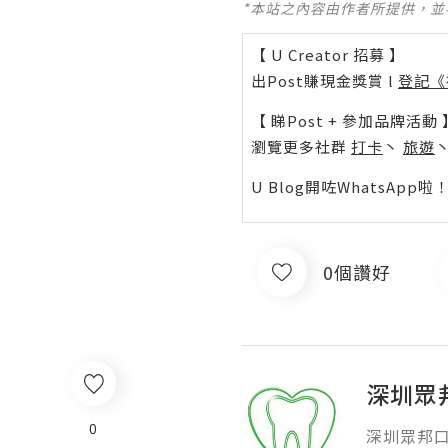
*本站之內容由作者所提供，
【 U Creator 招募 】
出Post賺現金獎賞 l
登記《
【 睇Post + 參加品牌活動 
瀏覽更多社群
打卡
丶
旅遊
U Blog開咗WhatsAp
0個讚好
深圳眾
0
深圳眾邦