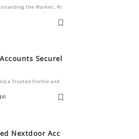
erstanding the Market, Ri
is one of the world's most
rms. Individuals, freelan
Accounts Securel
ld a Trusted Profile and
tHub is one of the worl
e development and collabo
鐘前
fied Nextdoor Acc