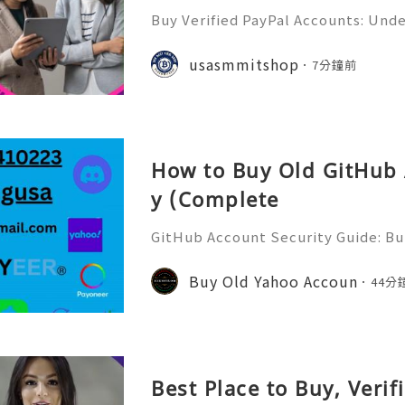
tives
Buy Verified PayPal Accounts: Und
sks, and Safer Alternatives PayPal 
recognizable online payment platfo
usasmmitshop
7分鐘前
cers, online business
How to Buy Old GitHub 
y (Complete
GitHub Account Security Guide: Bui
Protect Your Developer Identity Gi
d's leading platforms for softwar
Buy Old Yahoo Accoun
44分
ration. Millions of develo
Best Place to Buy, Veri