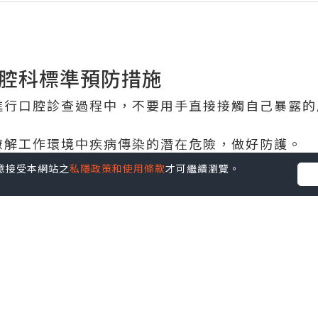
腔科標準預防措施
進行口腔診查過程中，不要用手直接接觸自己暴露的
瞭解工作環境中疾病傳染的潛在危險，做好防護。
日應用消毒液消毒；冷光源手柄應加保護套，一人一
您同意接受本網站之
私隱政策和使用條款
才可繼續瀏覽。
如手套、口罩及手術一次性手術衣、護目鏡。戴手套
程中手被銳器刺傷，使用過的針頭應立即放入銳器盒
器嚴禁複帽，不要用手毀壞用過的注射器。
器械，初步清洗後，由消毒供應中心人員採用密閉方
棄物應分類放入專用容器內，由專人回收。
好洗手和手消毒，不發生自身因素引起的院內感染。
意外受到病人血液、體液污染時應立即用肥皂及清水