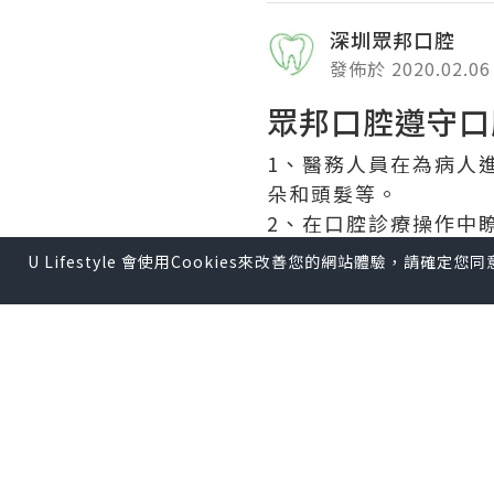
深圳眾邦口腔
發佈於 2020.02.06
眾邦口腔
遵守口
1、醫務人員在為病人
朵和頭髮等。
2、在口腔診療操作中
3、物體表面、地面每
U Lifestyle 會使用Cookies來改善您的網站體驗，請確定
染。
4、使用個人保護物品
5、防止在診療操作過
6、用過的一次性注射
7、可迴圈使用的醫療
8、對診療過程中的廢
9、按照手衛生規範做
10、在診療過程中若