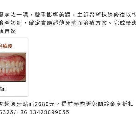
傷崩咗一嚿，嚴重影響美觀，主訴希望快速修復以
檢查診斷，確定實施超薄牙貼面治療方案。完成後
觀自然
瓷全瓷超薄牙貼面2680元，提前預約更免問診金享折
25/+86 13428699055