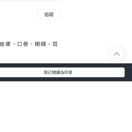
追蹤
皮膚、口唇、眼睛、耳
用一更換，防止醫院感
我已閱讀及同意
前後均應洗手及消毒。
內進行無害化處理。
式回收。
沖洗，如同時有損傷則