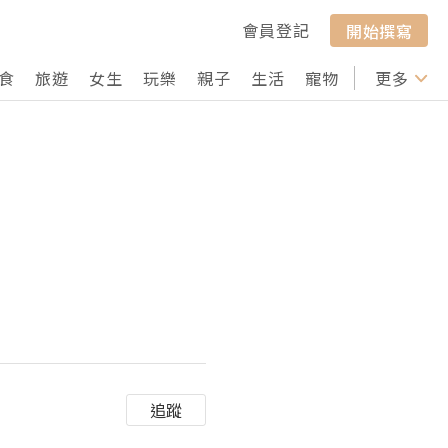
會員登記
開始撰寫
食
旅遊
女生
玩樂
親子
生活
寵物
行山
更多
打卡
追蹤