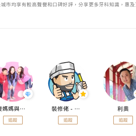
邊城市均享有較高聲譽和口碑好評，分享更多牙科知識，惠及
儍媽媽與兩隻小魔怪之家
裝修佬 - 香港一站式網上裝修平台
利奧
追蹤
追蹤
追蹤