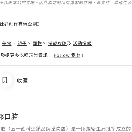
並不代表本站的立場。因此本站對所有博客的立場、真實性、準確性
社群創作有價企劃》
】
丶
美食
丶
親子
丶
寵物
丶
扮靚攻略
及
活動情報
p啦！發掘更多吃喝玩樂資訊！
Follow 我哋
！
收藏
邦口腔
口腔（五一齒科連鎖品牌皇崗店）是一所經衛生局批準成立的