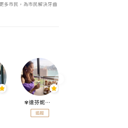
更多市民，為市民解決牙齒
✾達芬妮•愛孩子•愛生活✾
wendysugar享受生活gogogo
追蹤
追蹤