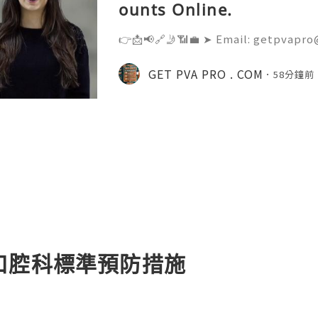
ounts Online.
👉📩📢🔗🤳📶💼 ➤ Email: getpvapro
💼 ➤ WhatsApp: +‪1 (201) 936-5345 
@Getpvapro 👉📩📢🔗🤳📶💼 ➤ Webs
GET PVA PRO . COM
58分鐘前
Verified Nextdoor Accounts – Prem
口腔科標準預防措施