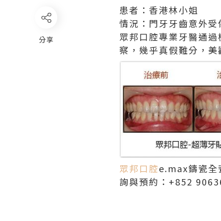
患者：香港林小姐
情況：門牙牙齒意外受
眾邦口腔專業牙醫通過
分享
察，幾乎真假難分，美
眾邦口腔
e.max鑄
詢與預約：+852 906363