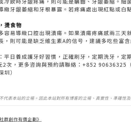
或冷飲時牙龈疼痛，則可能是齲齒、牙龈萎縮。細
導緻牙龈萎縮和牙根暴露。若疼痛處出現紅點或白點
辣，燙食物
多容易導緻口腔出現潰瘍。如果潰瘍疼痛感兩三天
長，則可能是缺乏維生素A的信号，建議多吃些富含
：平日養成護牙好習慣，正確刷牙，定期洗牙，定
2次，更多咨詢與預約請聯絡：+852 90636325
 （深圳）
並不代表本站的立場。因此本站對所有博客的立場、真實性、準確性
社群創作有價企劃》
】