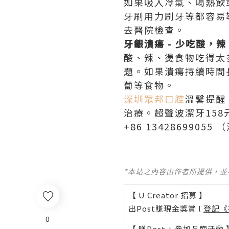
如果吸入冷氣、喝熱飲
牙刷用力刷牙等都容易
去醫院檢查。
牙齦潰瘍 - 少吃酸，
酸、辣、燙食物吃得太
題。如果潰瘍持續時間
蔔等食物。
深圳眾邦口腔
溫馨提醒
治療。超聲波潔牙158元
+86 13428699055
*本站之內容由作者所提供，
【 U Creator 招募 】
出Post賺現金獎賞 l
登記《
0
【 睇Post + 參加品牌活動 