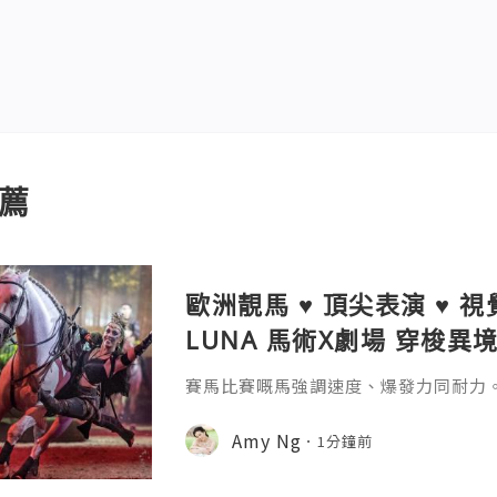
薦
歐洲靚馬 ♥ 頂尖表演 ♥ 視
LUNA 馬術X劇場 穿梭異
賽馬比賽嘅馬強調速度、爆發力同耐力。但《
場 穿梭異境》嘅歐洲靚馬，強調嘅係顏
有弗里斯蘭黑馬、安達盧西亞馬、盧西
Amy Ng
1分鐘前
馬、荷蘭溫血馬、威爾斯小馬同迷你雪特蘭小
見唔到。 呢班歐洲靚馬連埋頂尖騎手
洲殿堂級馬術劇場鉅作。 今次《CAVAL