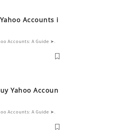
 Yahoo Accounts i
hoo Accounts: A Guide ➤.
......➤.➤...........➤.➤ 🌿🍁🌿🍁➤.
....➤.➤..........➤.➤......
Buy Yahoo Accoun
hoo Accounts: A Guide ➤.
......➤.➤...........➤.➤ 🌿🍁🌿🍁➤.
....➤.➤..........➤.➤......