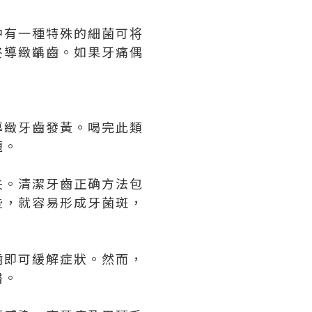
中有一種特殊的細菌可将
終導緻齲齒。如果牙痛偶
導緻牙齒發黃。喝完此類
題。
失。清潔牙齒正确方法包
些，就容易形成牙菌斑，
齒即可緩解症狀。然而，
醫。