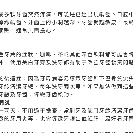
或多顆牙齒突然疼痛，可能是已經出現齲齒。口腔
導緻齲齒。牙齒上的小洞越深，牙齒就越敏感，最
個點，通常無需擔心。
重牙病的症狀。咖啡、茶或其他深色飲料都可能會
外，使用美白牙膏及洗牙都有助于改善牙齒發黃問
的後遺症，因爲牙周病容易導緻牙齒和下巴骨質流
牙線清潔牙縫、每年洗牙兩次等。如果無法做到這
牙龈及牙齒，導緻牙齒松動。
牙周炎
一兩天，不用過于擔憂，常刷牙及使用牙線清潔牙
緻的牙周炎等，也會導緻牙龈出血紅腫，最好看牙