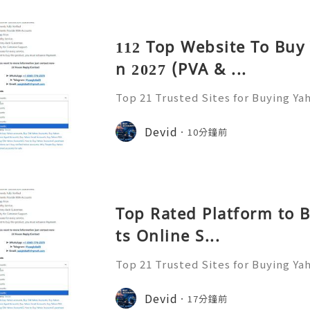
由香港賽
112 Top Website To Buy
n 2027 (PVA & ...
Top 21 Trusted Sites for Buying Ya
➤.........➤.➤..........➤.➤...........➤.➤.......
➤ Email: usaglobalit@gmail.com ➤.➤.....
Devid
10分鐘前
Top Rated Platform to 
ts Online S...
Top 21 Trusted Sites for Buying Ya
➤.........➤.➤..........➤.➤...........➤.➤.......
➤ Email: usaglobalit@gmail.com ➤.➤.....
Devid
17分鐘前