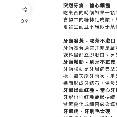
突然牙痛 - 擔心齲齒
吃東西的時候如果一顆
食物中的糖轉化成酸，
分享
爾發生而且不局限于某
牙齒發黃 - 喝茶不漱口
牙齒發黃通常并非是嚴
飲料最好立即漱口。另
牙齒鬆動 - 刷牙不正確
牙齒松動是牙周病典型
括：每天刷牙兩次、用
進而形成牙結石，傷及
牙齦出血紅腫 - 當心
牙龈出血紅腫症狀持續
激素變化或細菌感染導
牙齦疼 - 牙刷毛太硬