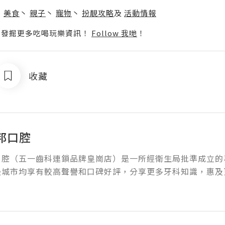
丶
美食
丶
親子
丶
寵物
丶
扮靚攻略
及
活動情報
p啦！發掘更多吃喝玩樂資訊！
Follow 我哋
！
收藏
邦口腔
口腔（五一齒科連鎖品牌皇崗店）是一所經衛生局批準成立的
邊城市均享有較高聲譽和口碑好評，分享更多牙科知識，惠及