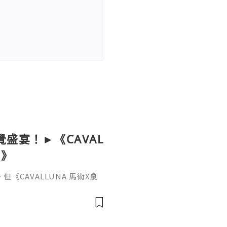
覺盛宴！►《CAVAL
境》
CAVALLUNA 馬術X劇
值同多樣性。 8種唔同品種，
塔諾馬、阿拉伯馬、梅諾卡
馬......平時喺香港絕對
、演員、舞團，將為香港帶嚟歐
LUNA 馬術X劇場 穿梭異境》