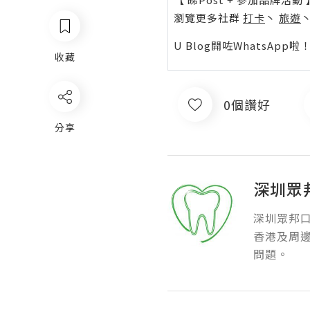
瀏覽更多社群
打卡
丶
旅遊
U Blog開咗WhatsAp
收藏
0個讚好
分享
深圳眾
深圳眾邦
香港及周
問題。