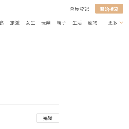
會員登記
開始撰寫
食
旅遊
女生
玩樂
親子
生活
寵物
行山
更多
打卡
追蹤