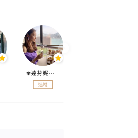
✾達芬妮•愛孩子•愛生活✾
wendysugar享受生活gogogo
追蹤
追蹤