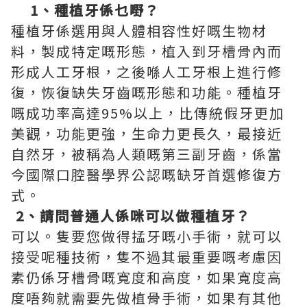
1
、種植牙係乜嘢？
種植牙係選用與人體相容性好嘅生物材
料，製成特定嘅形態，植入到牙槽骨內而
形成人工牙根，之後喺人工牙根上進行修
復，恢復缺失牙齒嘅形態和功能。種植牙
嘅成功率高達95%以上，比傳統假牙更加
美觀，功能更強，生命力更長久，最接近
自然牙，被稱為人類嘅第三副牙齒，係當
今國際口腔醫學界公認嘅缺牙首選修復方
式。
2
、請問普通人係咪可以做種植牙？
可以。隻要您做得掹牙嘅小手術，就可以
接受呢種技術，隻不過其最重要嘅考慮因
素仍係牙槽骨嘅寬度和高度，如果寬度高
度唔夠就需要先做植骨手術，如果有其他