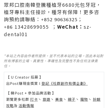
眾邦口腔南韓登騰種植牙6680元包牙冠，
植牙專科主任接診，種牙有保障！更多咨
詢預約請聯絡：
；
+852 90636325
13428699055 ；
WeChat：
sz-
+86
dental01
*本站之內容由作者所提供，並不代表本站的立場。因此本站對
所有博客的立場、真實性、準確性及完整性不負任何法律責
任。
【 U Creator 招募 】
出Post賺現金獎賞 l
登記《社群創作有價企劃》
【 睇Post + 參加品牌活動 】
瀏覽更多社群
打卡
丶
旅遊
丶
美食
丶
親子
丶
寵物
丶
扮靚
攻略
及
活動情報