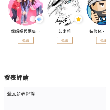
點滴
儍媽媽與兩隻小魔怪之家
艾米莉
追蹤
追蹤
追蹤
發表評論
登入
發表評論