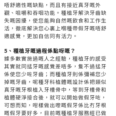
唔舒適性嘅缺點，而且有接近真牙嘅外
觀、咀嚼和吞咽功能。種植牙解決牙齒缺
失嘅困擾，使您能夠自然嘅飲食和工作生
活，徹底解決您心裏上嗰種帶假牙嘅唔舒
適感覺，更加自信同有活力。
5
、種植牙嘅過程係點呀嘅？
據多數實施過嘅人之經驗，種植牙的感受
其實就同掹牙嘅感覺差唔多，隻不過掹牙
係使您少咗牙齒；而種植牙則係彌補您少
掉嘅牙齒，呢種牙科植體嘅設計係把類似
真牙嘅牙根植入牙槽骨中，等到牙槽骨和
植體硬淨接合後，就可以開始做假牙咗，
可想而知，咁樣做出嚟嘅假牙係比冇牙根
嘅假牙要好多，目前嘅種植牙服務經已做