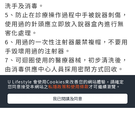
洗手及消毒。
5、防止在診療操作過程中手被銳器刺傷，
使用過的針頭應立即放入銳器盒內進行無
害化處理。
6、用過的一次性注射器嚴禁複帽，不要用
手毀壞用過的注射器。
7、可迴圈使用的醫療器械，初步清洗後，
由消毒供應中心人員採用密閉方式回收。
8、對診療過程中的廢棄物應分類放入專用
U Lifestyle 會使用Cookies來改善您的網站體驗，請確定
容器內，由專人回收。
您同意接受本網站之
私隱政策和使用條款
才可繼續瀏覽。
9、按照手衛生規範做好洗手和手消毒，不
我已閱讀及同意
發生自身因素引起的院內感染。
10、在診療過程中若意外受到病人血液、
體液污染時應立即用肥皂及清水沖洗，如
同時有損傷則應把血液從傷口擠出，嚴格