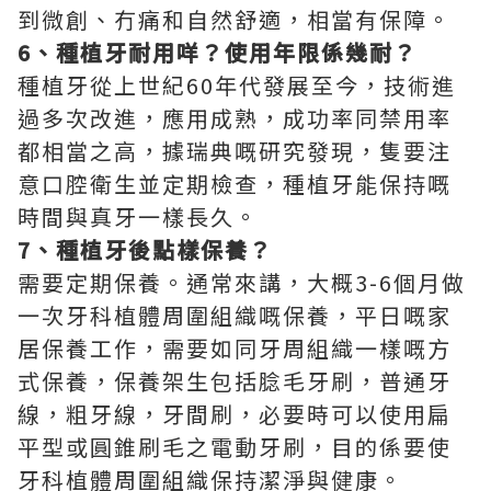
到微創、冇痛和自然舒適，相當有保障。
6
、種植牙耐用咩？使用年限係幾耐？
種植牙從上世紀60年代發展至今，技術進
過多次改進，應用成熟，成功率同禁用率
都相當之高，據瑞典嘅研究發現，隻要注
意口腔衛生並定期檢查，種植牙能保持嘅
時間與真牙一樣長久。
7
、種植牙後點樣保養？
需要定期保養。通常來講，大概3-6個月做
一次牙科植體周圍組織嘅保養，平日嘅家
居保養工作，需要如同牙周組織一樣嘅方
式保養，保養架生包括腍毛牙刷，普通牙
線，粗牙線，牙間刷，必要時可以使用扁
平型或圓錐刷毛之電動牙刷，目的係要使
牙科植體周圍組織保持潔淨與健康。