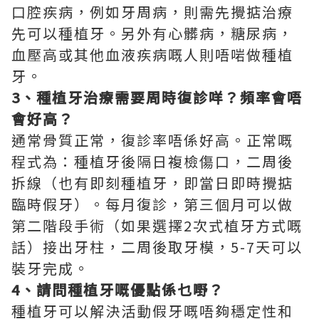
口腔疾病，例如牙周病，則需先攪掂治療
先可以種植牙。另外有心髒病，糖尿病，
血壓高或其他血液疾病嘅人則唔啱做種植
牙。
3
、種植牙治療需要周時復診咩？頻率會唔
會好高？
通常骨質正常，復診率唔係好高。正常嘅
程式為：種植牙後隔日複檢傷口，二周後
拆線（也有即刻種植牙，即當日即時攪掂
臨時假牙）。每月復診，第三個月可以做
第二階段手術（如果選擇2次式植牙方式嘅
話）接出牙柱，二周後取牙模，5-7天可以
裝牙完成。
4
、請問種植牙嘅優點係乜嘢？
種植牙可以解決活動假牙嘅唔夠穩定性和