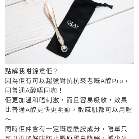
點解我咁鐘意佢？
因為佢有可以超強對抗抗衰老嘅A醇Pro，
同普通A醇唔同咖！
佢更加溫和唔刺激，而且容易吸收，效果
比普通A醇更快更明顯，敏感肌都可以用喔
～
同時佢仲含有一定嘅煙酰胺成分，唔單只
可以更加好咁防止膠原蛋白降解，減少光