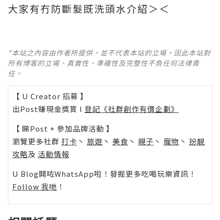
大家有冇防斷髮既洗頭水介紹＞＜
*本站之內容由作者所提供，並不代表本站的立場。因此本站對
所有博客的立場、真實性、準確性及完整性不負任何法律責
任。
【 U Creator 招募 】
出Post賺現金獎賞 l
登記《社群創作有價企劃》
【 睇Post + 參加品牌活動 】
瀏覽更多社群
打卡
丶
旅遊
丶
美食
丶
親子
丶
寵物
丶
扮靚
攻略
及
活動情報
U Blog開咗WhatsApp啦！發掘更多吃喝玩樂資訊！
Follow 我哋
！