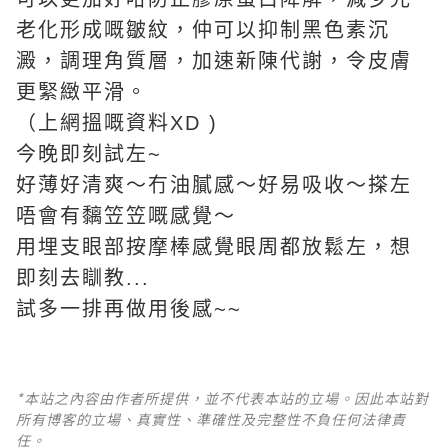
老化形成嘅皺紋，仲可以抑制黑色素沉
澱，調理角質層，加速新陳代謝，令皮膚
更緊緻平滑。
（上網搵嘅資料XD )
今晚即刻試左~
好薄好清爽～冇油膩感～好易吸收～搽左
唔會有黐笠笠嘅感覺～
用埋支眼部按摩棒感覺眼周都放鬆左，想
即刻去瞓教...
試多一排再做用後感~~
*本站之內容由作者所提供，並不代表本站的立場。因此本站對
所有博客的立場、真實性、準確性及完整性不負任何法律責
任。