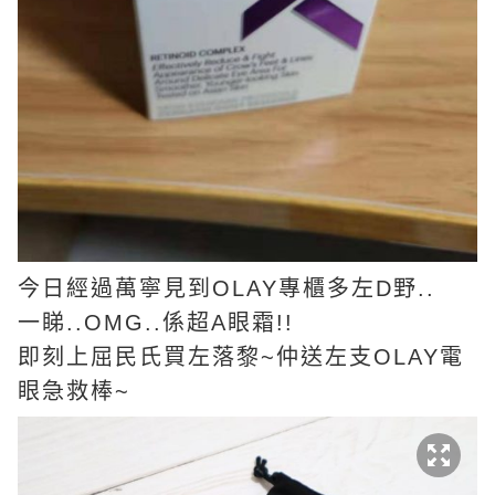
今日經過萬寧見到OLAY專櫃多左D野..
一睇..OMG..係超A眼霜!!
即刻上屈民氏買左落黎~仲送左支OLAY電
眼急救棒~