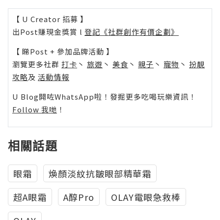
【 U Creator 招募 】
出Post賺現金獎賞 l
登記《社群創作有價企劃》
【 睇Post + 參加品牌活動 】
瀏覽更多社群
打卡
丶
旅遊
丶
美食
丶
親子
丶
寵物
丶
扮靚
攻略
及
活動情報
U Blog開咗WhatsApp啦！發掘更多吃喝玩樂資訊！
Follow 我哋
！
相關話題
眼霜
煥顏淡紋抗皺眼部精華霜
超A眼霜
A醇Pro
OLAY電眼急救棒