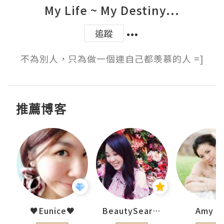
My Life ~ My Destiny...
追蹤
不為別人，只為做一個連自己都羡慕的人 =]
推薦博客
h 夏沫
♥Eunice♥
BeautySearch
Amy N