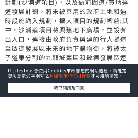
計劃(沙浦道項目)，以及衙前圍道/賈炳達
道發展計劃，將未被善用的政府土地和過
時設施納入規劃，擴大項目的規劃裨益;其
中，沙浦道項目將興建地下廣場，並設有
出入口，連接由政府負責興建的行人隧道
至啟德發展區未來的地下購物街，將被太
子道東分割的九龍城舊區和啟德發展區連
接，提升兩區的連接性及行人暢達性，並
U Lifestyle 會使用Cookies來改善您的網站體驗，請確定
連通灣區東面的啟德河。
您同意接受本網站之
私隱政策和使用條款
才可繼續瀏覽。
此後，市建局團隊更進一步，由舊區內陸
我已閱讀及同意
土地和空間的更新，延展至海濱空間的規
劃。市建局在 2022 年開展明倫街/
馬頭角
道發展計劃及土瓜灣道/馬頭角道發展計劃
時，已考慮到這兩個項目處於策略性臨海
位置，因而透過一體化的規劃和設計，將