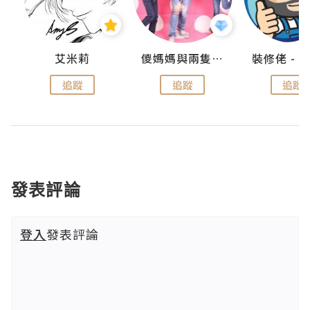
點滴
艾米莉
儍媽媽與兩隻小魔怪之家
追蹤
追蹤
追蹤
發表評論
登入
發表評論