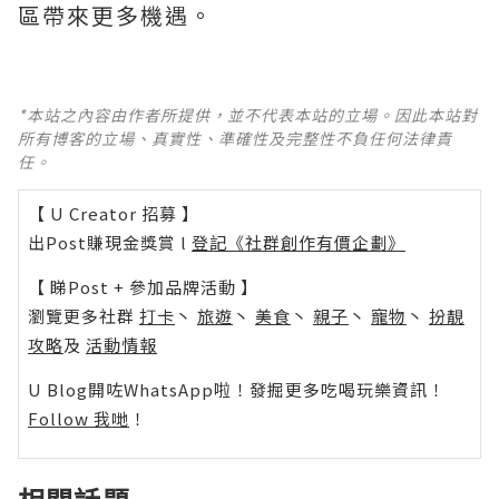
區帶來更多機遇。
*本站之內容由作者所提供，並不代表本站的立場。因此本站對
所有博客的立場、真實性、準確性及完整性不負任何法律責
任。
【 U Creator 招募 】
出Post賺現金獎賞 l
登記《社群創作有價企劃》
【 睇Post + 參加品牌活動 】
瀏覽更多社群
打卡
丶
旅遊
丶
美食
丶
親子
丶
寵物
丶
扮靚
攻略
及
活動情報
U Blog開咗WhatsApp啦！發掘更多吃喝玩樂資訊！
Follow 我哋
！